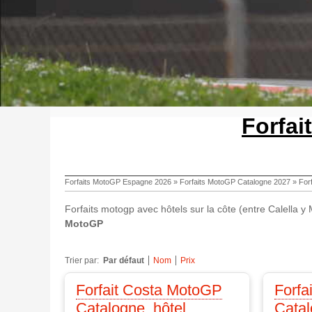
Forfai
Forfaits MotoGP Espagne 2026
»
Forfaits MotoGP Catalogne 2027
»
For
Forfaits motogp avec hôtels sur la côte (entre Calella 
MotoGP
Trier par:
Par défaut
Nom
Prix
Forfait Costa MotoGP
Forfa
Catalogne, hôtel
Catal