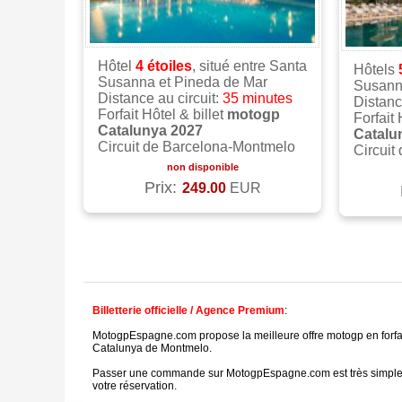
Hôtel
4
étoiles
, situé entre Santa
Hôtels
Susanna et Pineda de Mar
Susan
Distance au circuit:
35 minutes
Distanc
Forfait Hôtel & billet
motogp
Forfait 
Catalunya 2027
Catalu
Circuit de Barcelona-Montmelo
Circuit
non disponible
Prix:
249.00
EUR
Billetterie officielle / Agence Premium
:
MotogpEspagne.com propose la meilleure offre motogp en forfait
Catalunya de Montmelo.
Passer une commande sur MotogpEspagne.com est très simple et r
votre réservation.