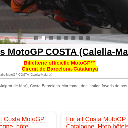
1
2
3
4
5
6
7
8
ts MotoGP COSTA (Calella-Ma
Billetterie officielle MotoGP™
Circuit de Barcelona-Catalunya
faits MotoGP COSTA (Calella-Malgrat)
y Malgrat de Mar), Costa Barcelona-Maresme, destination favoris de nos
it Costa MotoGP
Forfait Costa MotoGP
ogne, hôtel
Catalogne, Htop hôtel