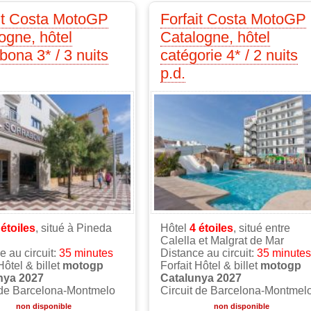
it Costa MotoGP
Forfait Costa MotoGP
ogne, hôtel
Catalogne, hôtel
bona 3* / 3 nuits
catégorie 4* / 2 nuits
p.d.
3
étoiles
, situé à Pineda
Hôtel
4
étoiles
, situé entre
Calella et Malgrat de Mar
e au circuit:
35 minutes
Distance au circuit:
35 minutes
Hôtel & billet
motogp
Forfait Hôtel & billet
motogp
nya 2027
Catalunya 2027
 de Barcelona-Montmelo
Circuit de Barcelona-Montmel
non disponible
non disponible