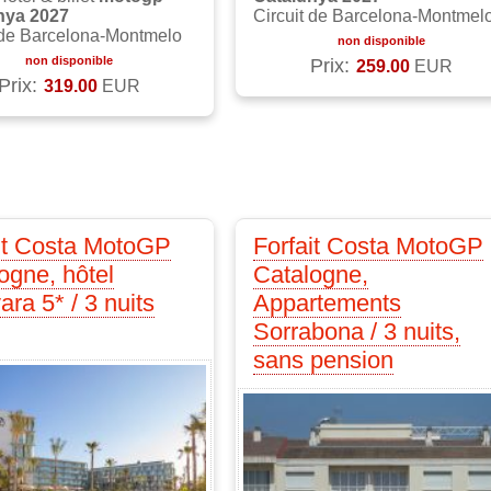
nya 2027
Circuit de Barcelona-Montmel
 de Barcelona-Montmelo
non disponible
non disponible
Prix:
259.00
EUR
Prix:
319.00
EUR
it Costa MotoGP
Forfait Costa MotoGP
ogne, hôtel
Catalogne,
ara 5* / 3 nuits
Appartements
Sorrabona / 3 nuits,
sans pension