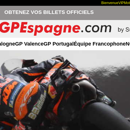
Bienvenue
VIP
Mo
OBTENEZ VOS BILLETS OFFICIELS
alogne
GP Valence
GP Portugal
Équipe Francophone
N