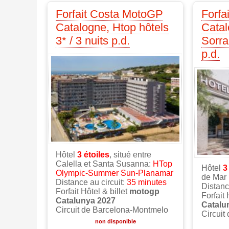
Forfait Costa MotoGP
Forfa
Catalogne, Htop hôtels
Catal
3* / 3 nuits p.d.
Sorra
p.d.
Hôtel
3
étoiles
, situé entre
Calella et Santa Susanna:
HTop
Hôtel
Olympic-Summer Sun-Planamar
de Mar
Distance au circuit:
35 minutes
Distanc
Forfait Hôtel & billet
motogp
Forfait 
Catalunya 2027
Catalu
Circuit de Barcelona-Montmelo
Circuit
non disponible