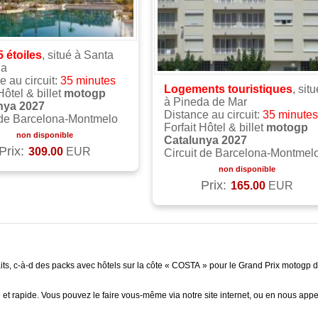
5 étoiles
, situé à Santa
na
e au circuit:
35 minutes
Logements touristiques
, situ
Hôtel & billet
motogp
à Pineda de Mar
nya 2027
Distance au circuit:
35 minutes
 de Barcelona-Montmelo
Forfait Hôtel & billet
motogp
non disponible
Catalunya 2027
Prix:
309.00
EUR
Circuit de Barcelona-Montmel
non disponible
Prix:
165.00
EUR
s, c-à-d des packs avec hôtels sur la côte « COSTA » pour le Grand Prix motogp de
apide. Vous pouvez le faire vous-même via notre site internet, ou en nous appela