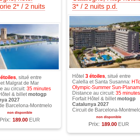
rie 2* / 2 nuits
3* / 2 nuits p.d.
Hôtel
3
étoiles
, situé entre
2
étoiles
, situé entre
Calella et Santa Susanna:
HT
 et Malgrat de Mar
Olympic-Summer Sun-Planam
e au circuit:
35 minutes
Distance au circuit:
35 minutes
Hôtel & billet
motogp
Forfait Hôtel & billet
motogp
nya 2027
Catalunya 2027
 de Barcelona-Montmelo
Circuit de Barcelona-Montmel
non disponible
non disponible
Prix:
189.00
EUR
Prix:
189.00
EUR