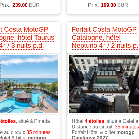
Prix:
Prix:
239.00
EUR
199.00
EUR
it Costa MotoGP
Forfait Costa MotoGP
ogne, hôtel Taurus
Catalogne, hôtel
* / 3 nuits p.d.
Neptuno 4* / 2 nuits p.
4
étoiles
, situé à Pineda
Hôtel
4
étoiles
, situé à Calella
Distance au circuit:
35 minutes
e au circuit:
35 minutes
Forfait Hôtel & billet
motogp
Hôtel & billet
motogp
Catalunya 2027