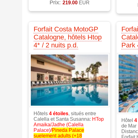
Prix:
219.00
EUR
Forfait Costa MotoGP
Forfa
Catalogne, hôtels Htop
Catal
4* / 2 nuits p.d.
Park 4
Hôtels
4
étoiles
, situés entre
Calella et Santa Susanna:
HTop
Hôtel
Amaika/Jadhe (Calella
de Mar
Palace)/
Pineda Palace
Distanc
suelement adults (+18
Forfait 