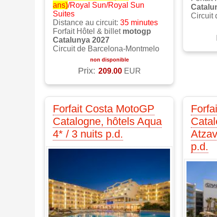
ans)
/Royal Sun/Royal Sun
Catalu
Suites
Circuit
Distance au circuit:
35 minutes
Forfait Hôtel & billet
motogp
Catalunya 2027
Circuit de Barcelona-Montmelo
non disponible
Prix:
209.00
EUR
Forfait Costa MotoGP
Forfa
Catalogne, hôtels Aqua
Catal
4* / 3 nuits p.d.
Atzav
p.d.