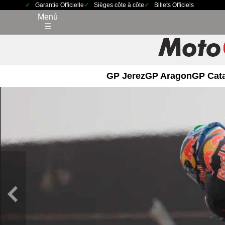
Garantie Officielle
Sièges côte à côte
Billets Officiels
Menú
☰
GP Jerez
GP Aragon
GP Cat