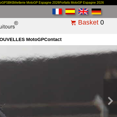
toGP
SBK
Billetterie MotoGP Espagne 2026
Forfaits MotoGP Espagne 2026
Basket
0
OUVELLES MotoGP
Contact