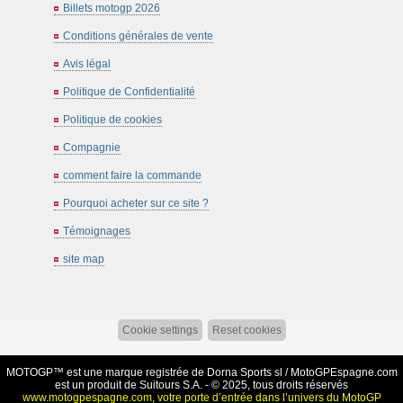
Billets motogp 2026
Conditions générales de vente
Avis légal
Politique de Confidentialité
Politique de cookies
Compagnie
comment faire la commande
Pourquoi acheter sur ce site ?
Témoignages
site map
Cookie settings
Reset cookies
MOTOGP™ est une marque registrée de Dorna Sports sl /
MotoGPEspagne.com
est un produit de Suitours S.A. - © 2025, tous droits réservés
www.motogpespagne.com, votre porte d’entrée dans l’univers du MotoGP