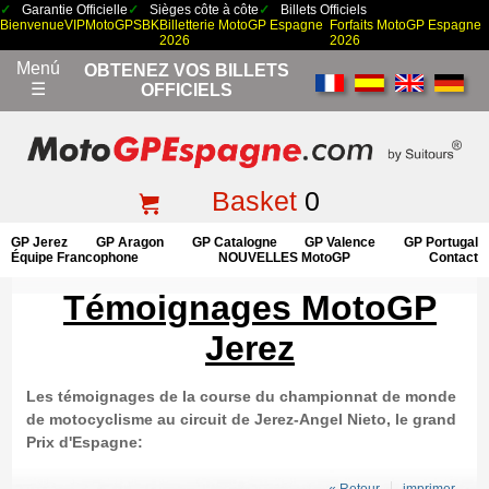
Garantie Officielle
Sièges côte à côte
Billets Officiels
Bienvenue
VIP
MotoGP
SBK
Billetterie MotoGP Espagne
Forfaits MotoGP Espagne
2026
2026
Menú
OBTENEZ VOS BILLETS
☰
OFFICIELS
Basket
0
GP Jerez
GP Aragon
GP Catalogne
GP Valence
GP Portugal
Équipe Francophone
NOUVELLES MotoGP
Contact
Témoignages MotoGP
Jerez
Les témoignages de la course du championnat de monde
de motocyclisme au circuit de Jerez-Angel Nieto, le grand
Prix d'Espagne: