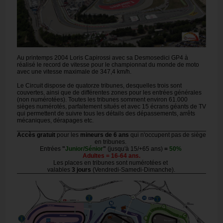
Au printemps 2004 Loris Capirossi avec sa Desmosedici GP4 à
réalisé le record de vitesse pour le championnat du monde de moto
avec une vitesse maximale de 347,4 km/h.
Le Circuit dispose de quatorze tribunes, desquelles trois sont
couvertes, ainsi que de différentes zones pour les entrées générales
(non numérotées). Toutes les tribunes somment environ 61.000
sièges numérotés, parfaitement situés et avec 15 écrans géants de TV
qui permettent de suivre tous les détails des dépassements, arrêts
mécaniques, dérapages etc.
Accès gratuit
pour les
mineurs de 6 ans
qui n'occupent pas de siège
en tribunes.
Entrées
"
Junior/Sénior
"
(jusqu'à 15/+65 ans)
=
50%
Adultes = 16-64 ans.
Les places en tribunes sont numérotées et
valables
3 jours
(Vendredi-Samedi-Dimanche).