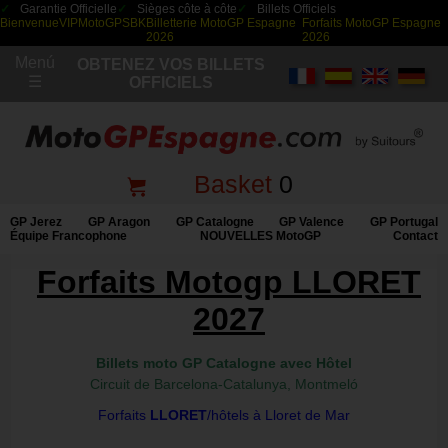
Garantie Officielle
Sièges côte à côte
Billets Officiels
Bienvenue
VIP
MotoGP
SBK
Billetterie MotoGP Espagne
Forfaits MotoGP Espagne
2026
2026
Menú
OBTENEZ VOS BILLETS
☰
OFFICIELS
Basket
0
GP Jerez
GP Aragon
GP Catalogne
GP Valence
GP Portugal
Équipe Francophone
NOUVELLES MotoGP
Contact
Forfaits Motogp LLORET
2027
Billets moto GP Catalogne avec Hôtel
Circuit de Barcelona-Catalunya, Montmeló
Forfaits
LLORET
/hôtels à Lloret de Mar