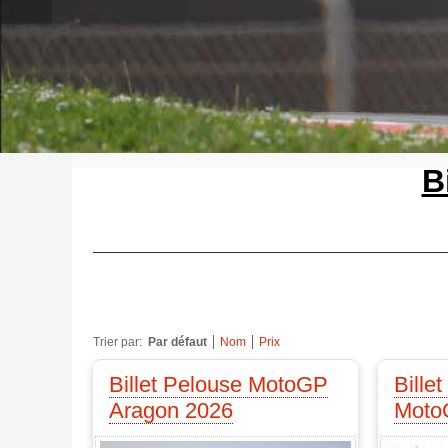
B
Trier par:
Par défaut
Nom
Prix
Billet Pelouse MotoGP
Bille
Aragon 2026
Moto