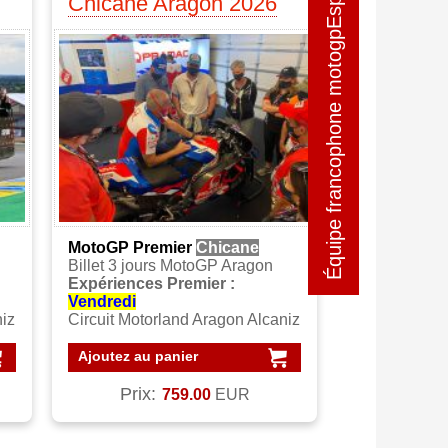
Équipe francophone motogpEspagne
Équipe francophone motogpEspagne
Chicane Aragon 2026
MotoGP Premier
Chicane
Billet 3 jours MotoGP Aragon
Expériences Premier :
Vendredi
niz
Circuit Motorland Aragon Alcaniz
Ajoutez au panier
Prix:
759.00
EUR