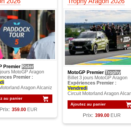
on 2026
Trophy Aragon 2026
 Premier
Rider
3 jours MotoGP Aragon
MotoGP Premier
Trophy
ences Premier :
Billet 3 jours MotoGP Aragon
di
Expériences Premier :
 Motorland Aragon Alcaniz
Vendredi
Circuit Motorland Aragon Alca
z au panier
Ajoutez au panier
Prix:
359.00
EUR
Prix:
399.00
EUR