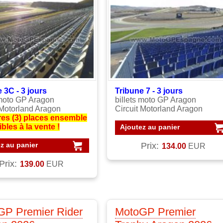
e 3C - 3
jours
Tribune 7 - 3
jours
 moto GP Aragon
billets moto GP Aragon
 Motorland Aragon
Circuit Motorland Aragon
res (3) places ensemble
bles à la vente !
Ajoutez au panier
z au panier
Prix:
134.00
EUR
Prix:
139.00
EUR
GP Premier Rider
MotoGP Premier