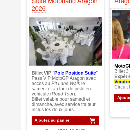
Suite Motorland Aragon
Arag
2026
MotoGP
Billet 
Billet VIP
"
Pole Position Suite
"
Expéri
Pass VIP MotoGP Aragón avec
Vendre
accès au
Pit Lane Walk
le
Circuit
samedi et au tour de piste en
véhicule (
Road Tour
).
Ajoute
Billet valable pour samedi et
dimanche, avec service traiteur
inclus les deux jours.
Ajoutez au panier