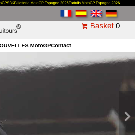
toGP
SBK
Billetterie MotoGP Espagne 2026
Forfaits MotoGP Espagne 2026
Basket
0
OUVELLES MotoGP
Contact