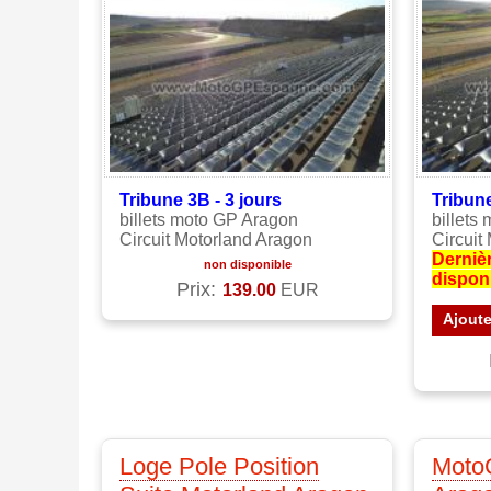
Tribune 3B - 3
jours
Tribun
billets moto GP Aragon
billets
Circuit Motorland Aragon
Circuit
Derniè
non disponible
disponi
Prix:
139.00
EUR
Ajoute
Loge Pole Position
Moto