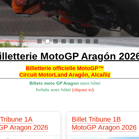
1
2
3
4
5
6
7
8
illetterie MotoGP Aragón 202
Billetterie officielle MotoGP™
Circuit MotorLand Aragón, Alcañiz
Billets moto GP Aragon
sans hôtel
forfaits avec hôtel
(cliquez ici)
t Tribune 1A
Billet Tribune 1B
GP Aragon 2026
MotoGP Aragon 2026