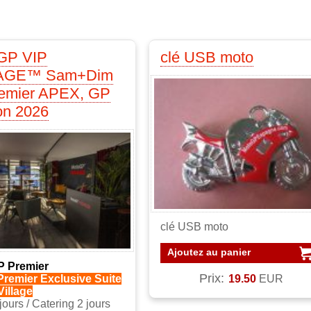
GP VIP
clé USB moto
LAGE™ Sam+Dim
emier APEX, GP
on 2026
clé USB moto
Ajoutez au panier
 Premier
Prix:
19.50
EUR
remier Exclusive Suite
Village
 jours / Catering 2 jours