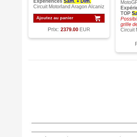
Expériences
Sam. + Dim.
MotoGP
Circuit Motorland Aragon Alcaniz
Expéri
TOP
Sa
Ajoutez au panier
Possibil
grille 
Prix:
2379.00
EUR
Circuit