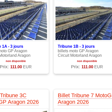
 1A - 3
jours
Tribune 1B - 3
jours
 moto GP Aragon
billets moto GP Aragon
 Motorland Aragon
Circuit Motorland Aragon
non disponible
non disponible
Prix:
Prix:
111.00
EUR
111.00
EUR
t Tribune 3C
Billet Tribune 7 Moto
GP Aragon 2026
Aragon 2026