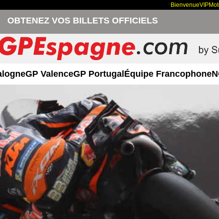
Bienvenue
VIP
Mo
OBTENEZ VOS BILLETS OFFICIELS
alogne
GP Valence
GP Portugal
Équipe Francophone
N