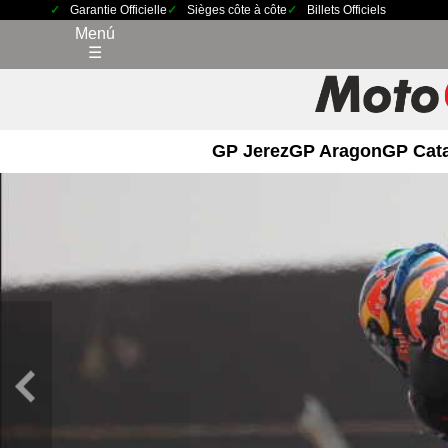
Garantie Officielle
Sièges côte à côte
Billets Officiels
Menú
☰
GP Jerez
GP Aragon
GP Cat