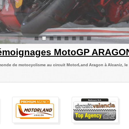
1
2
3
4
5
6
7
8
émoignages MotoGP ARAGO
nde de motocyclisme au circuit MotorLand Aragon à Alcaniz, le 