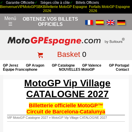
Garantie Officielle
Sièges côte à côte
Billets Officiels
Bienvenue
VIP
MotoGP
SBK
Billetterie MotoGP Espagne
Forfaits MotoGP Espagne
2026
2026
Menú
OBTENEZ VOS BILLETS
☰
OFFICIELS
Basket
0
GP Jerez
GP Aragon
GP Catalogne
GP Valence
GP Portugal
Équipe Francophone
NOUVELLES MotoGP
Contact
MotoGP Vip Village
CATALOGNE 2027
Billetterie officielle MotoGP™
Circuit de Barcelona-Catalunya
VIP MotoGP Catalogne 2027
»
MotoGP Vip Village CATALOGNE 2027