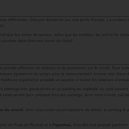
nes différentes, chacune desservie par une porte d'accès. La couleur de
ès.
insi que les zones de service, telles que les toilettes, les points de res
 courses dans diverses zones du circuit.
 grande affluence de voitures et de personnes sur le circuit. Pour évite
révoyez également du temps pour le stationnement, trouver une place da
 la meilleure expérience possible et assister à toutes les séances d'en
rs parkings non goudronnés et un parking en asphalte où vous pouvez ga
its cette année pour presque tous les parkings, donc vous n'avez pas be
e du circuit
, donc nous vous recommandons de choisir le parking le pl
one de Praia da Rocha) et à
Figueiras
, d'où des bus gratuits partiron