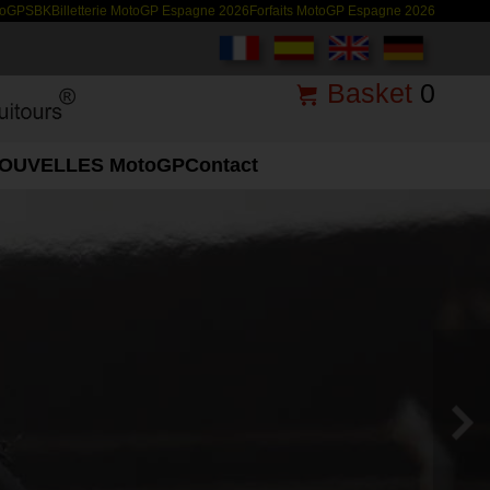
toGP
SBK
Billetterie MotoGP Espagne 2026
Forfaits MotoGP Espagne 2026
Basket
0
OUVELLES MotoGP
Contact