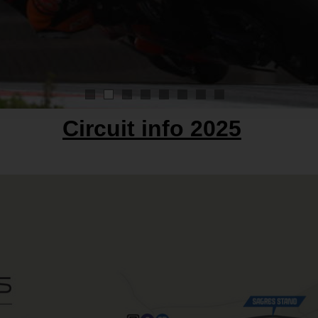
1
2
3
4
5
6
7
8
Circuit info 2025