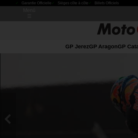
Garantie Officielle
Sièges côte à côte
Billets Officiels
Menú
☰
GP Jerez
GP Aragon
GP Cat