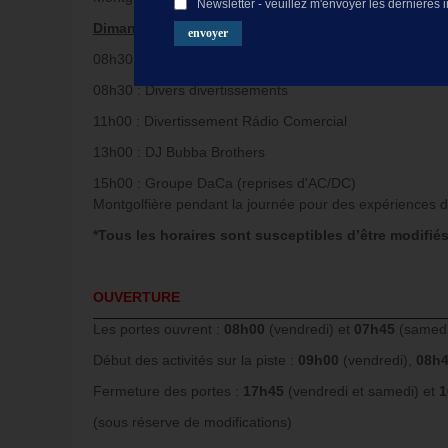
Newsletter - veuillez m'envoyer les dernières 
Dimanche
08h30 : Ouverture de la zone des fans
08h30 : Divers divertissements
11h00 : Divertissement Rádio Comercial
13h00 : DJ Bubba Brothers
15h00 : Groupe DaCa (reprises d'AC/DC)
Montgolfière pendant la journée pour des expériences de
*Tous les horaires sont susceptibles d’être modifiés
OUVERTURE
Les portes ouvrent :
08h00
(vendredi) et
07h45
(samedi
Début des activités sur la piste :
09h00
(vendredi),
08h
Fermeture des portes :
17h45
(vendredi et samedi) et
1
(sous réserve de modifications)