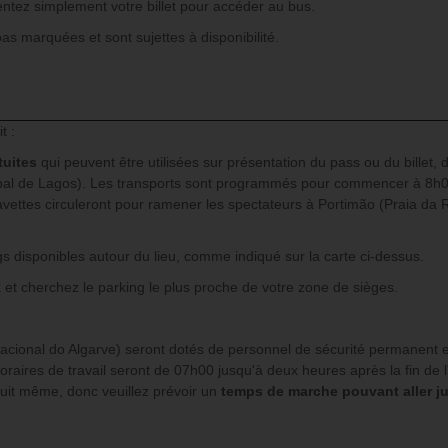
ntez simplement votre billet pour accéder au bus.
as marquées et sont sujettes à disponibilité.
t :
tuites
qui peuvent être utilisées sur présentation du pass ou du billet,
pal de Lagos). Les transports sont programmés pour commencer à 8h00 
vettes circuleront pour ramener les spectateurs à Portimão (Praia da 
s disponibles autour du lieu, comme indiqué sur la carte ci-dessus.
x et cherchez le parking le plus proche de votre zone de sièges.
ernacional do Algarve) seront dotés de personnel de sécurité permanent 
horaires de travail seront de 07h00 jusqu'à deux heures après la fin de l
cuit même, donc veuillez prévoir un
temps de marche pouvant aller j