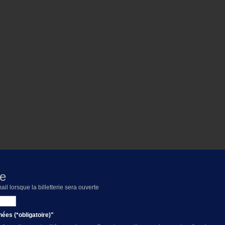
le
l lorsque la billetterie sera ouverte
nées (*obligatoire)"
 vol (selon les conditions météorologiques).