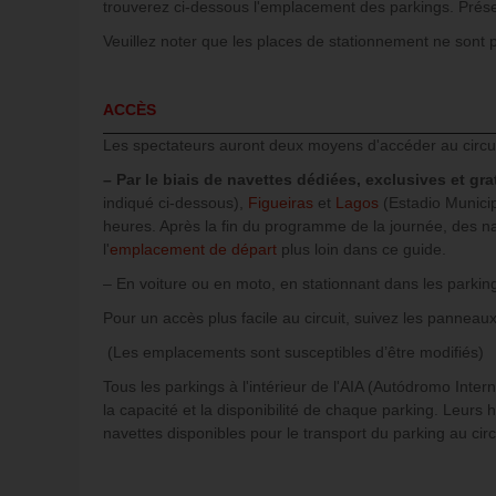
trouverez ci-dessous l'emplacement des parkings. Prése
Veuillez noter que les places de stationnement ne sont p
ACCÈS
Les spectateurs auront deux moyens d'accéder au circui
– Par le biais de navettes dédiées, exclusives et gra
indiqué ci-dessous),
Figueiras
et
Lagos
(Estadio Munici
heures. Après la fin du programme de la journée, des na
l'
emplacement de départ
plus loin dans ce guide.
– En voiture ou en moto, en stationnant dans les parking
Pour un accès plus facile au circuit, suivez les panneau
(Les emplacements sont susceptibles d’être modifiés)
Tous les parkings à l'intérieur de l'AIA (Autódromo Int
la capacité et la disponibilité de chaque parking. Leurs 
navettes disponibles pour le transport du parking au cir