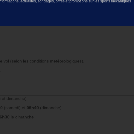
informations, actualités, sondages, offres et promotions sur les sports mécaniques
 vol (selon les conditions météorologiques).
.
 et dimanche)
40
(samedi) et
09h40
(dimanche)
6h30
le dimanche