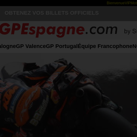
Bienvenue
VIP
Mo
OBTENEZ VOS BILLETS OFFICIELS
alogne
GP Valence
GP Portugal
Équipe Francophone
N