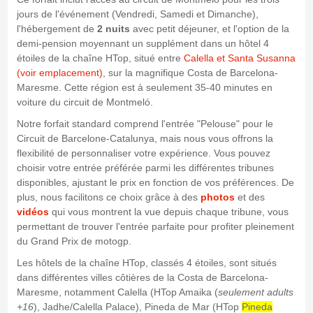
jours de l'événement (Vendredi, Samedi et Dimanche),
l'hébergement de
2 nuits
avec petit déjeuner, et l'option de la
demi-pension moyennant un supplément dans un hôtel 4
étoiles de la chaîne HTop, situé entre
Calella et Santa Susanna
(voir emplacement)
, sur la magnifique Costa de Barcelona-
Maresme. Cette région est à seulement 35-40 minutes en
voiture du circuit de Montmeló.
Notre forfait standard comprend l'entrée "Pelouse" pour le
Circuit de Barcelone-Catalunya, mais nous vous offrons la
flexibilité de personnaliser votre expérience. Vous pouvez
choisir votre entrée préférée parmi les différentes tribunes
disponibles, ajustant le prix en fonction de vos préférences. De
plus, nous facilitons ce choix grâce à des
photos
et des
vidéos
qui vous montrent la vue depuis chaque tribune, vous
permettant de trouver l'entrée parfaite pour profiter pleinement
du Grand Prix de motogp.
Les hôtels de la chaîne HTop, classés 4 étoiles, sont situés
dans différentes villes côtières de la Costa de Barcelona-
Maresme, notamment Calella (HTop Amaika (
seulement adults
+16
), Jadhe/Calella Palace), Pineda de Mar (HTop
Pineda