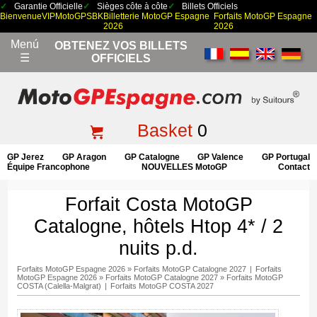
Garantie Officielle
Sièges côte à côte
Billets Officiels
Bienvenue
VIP
MotoGP
SBK
Billetterie MotoGP Espagne
Forfaits MotoGP Espagne
2026
2026
Menú
OBTENEZ VOS BILLETS
☰
OFFICIELS
Basket
0
GP Jerez
GP Aragon
GP Catalogne
GP Valence
GP Portugal
Équipe Francophone
NOUVELLES MotoGP
Contact
Forfait Costa MotoGP
Catalogne, hôtels Htop 4* / 2
nuits p.d.
Forfaits MotoGP Espagne 2026
»
Forfaits MotoGP Catalogne 2027
|
Forfaits
MotoGP Espagne 2026
»
Forfaits MotoGP Catalogne 2027
»
Forfaits MotoGP
COSTA (Calella-Malgrat)
|
Forfaits MotoGP COSTA 2027