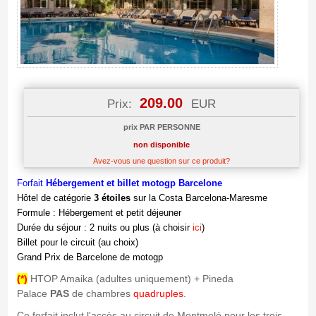
209.00
Prix:
EUR
prix PAR PERSONNE
non disponible
Avez-vous une question sur ce produit?
Forfait
Hébergement et billet motogp Barcelone
Hôtel de catégorie
3 étoiles
sur la Costa Barcelona-Maresme
Formule : Hébergement et petit déjeuner
Durée du séjour : 2 nuits ou plus (à choisir
ici
)
Billet pour le circuit (au choix)
Grand Prix de Barcelone de motogp
(*)
HTOP Amaika (adultes uniquement) + Pineda
Palace
PAS
de chambres
quadruples
.
Ce forfait inclut l'accès au circuit de Montmeló pour les trois