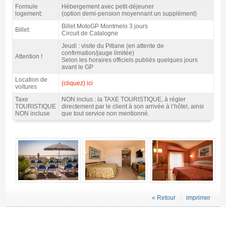
Formule
Hébergement avec petit-déjeuner
logement:
(option demi-pension moyennant un supplément)
Billet MotoGP Montmelo 3 jours
Billet:
Circuit de Catalogne
Jeudi : visite du Pitlane (en attente de
confirmation/jauge limitée)
Attention !
Selon les horaires officiels publiés quelques jours
avant le GP
Location de
(cliquez) ici
voitures
Taxe
NON inclus : la TAXE TOURISTIQUE, à régler
TOURISTIQUE
directement par le client à son arrivée à l’hôtel, ainsi
NON incluse
que tout service non mentionné.
Forfait Costa MotoGP Catalogne, hôtels Htop 4* / 2 nuits p.d. - Gallerie 4
« Retour
imprimer