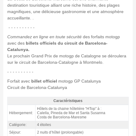
destination touristique alliant une riche histoire, des plages
magnifiques, une délicieuse gastronomie et une atmosphère
accueillante. .
- - - - - - - - - -
Commandez en ligne en toute sécurité
des forfaits motogp
avec des
billets officiels du circuit de Barcelona-
Catalunya.
Le prochain Grand Prix de motogp de Catalogne se déroulera
sur le circuit de Barcelona-Catalogne à Montmelo.
- - - - - - - - - -
Forfait avec
billet officiel
motogp GP Catalunya
Circuit de Barcelona-Catalunya
Caractéristiques
Forfait Costa MotoGP Catalogne, hôtels Htop 4* / 2 nuits p.d. -
Hôtels de la chaine hôtelière “HTop” à :
Caractéristiques
Hébergement:
Calella, Pineda de Mar et Santa Susanna
Costa de Barcelona-Maresme
Catégorie:
4 étoiles
Séjour:
2 nuits d’hôtel (prolongable)