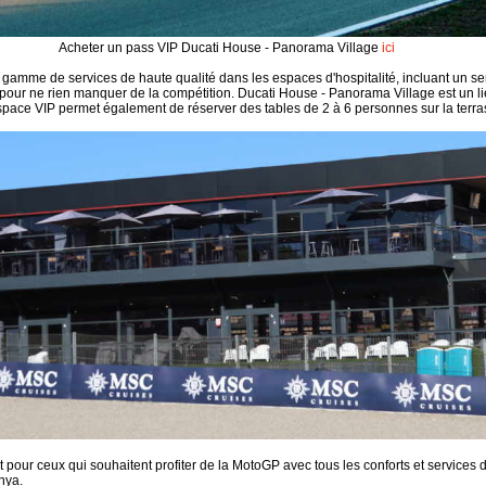
Acheter un pass VIP Ducati House - Panorama Village
ici
 gamme de services de haute qualité dans les espaces d'hospitalité, incluant un se
our ne rien manquer de la compétition. Ducati House - Panorama Village est un li
pace VIP permet également de réserver des tables de 2 à 6 personnes sur la terras
 pour ceux qui souhaitent profiter de la MotoGP avec tous les conforts et services 
unya.