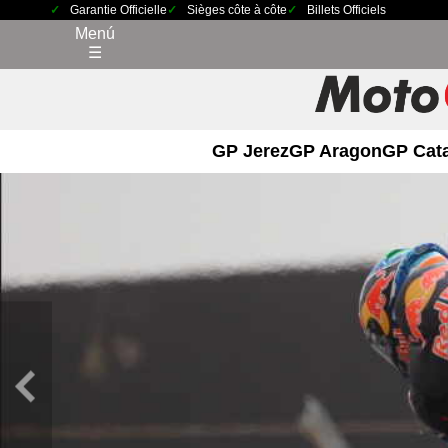
Garantie Officielle
Sièges côte à côte
Billets Officiels
Menú
☰
GP Jerez
GP Aragon
GP Cat