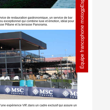
Équipe francophone motogpEspagne
Équipe francophone motogpEspagne
rvice de restauration gastronomique, un service de bar
eu exceptionnel qui combine luxe et émotion, idéal pour
se Pitlane et la terrasse Panorama.
d'une expérience VIP, dans un cadre exclusif qui assure un