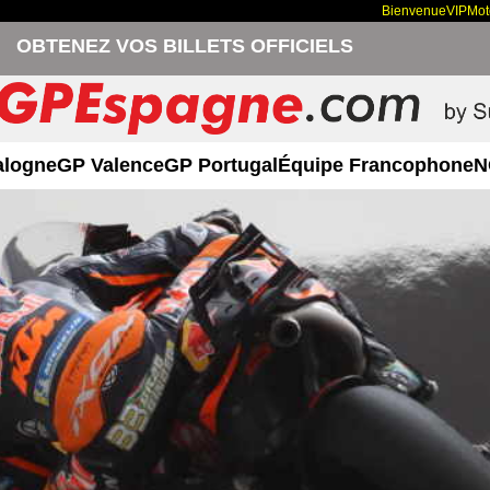
Bienvenue
VIP
Mo
OBTENEZ VOS BILLETS OFFICIELS
alogne
GP Valence
GP Portugal
Équipe Francophone
N