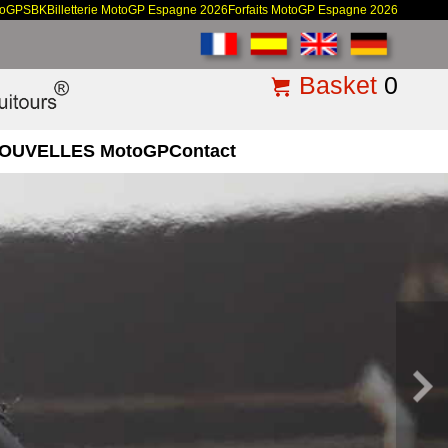
toGP
SBK
Billetterie MotoGP Espagne 2026
Forfaits MotoGP Espagne 2026
Basket
0
OUVELLES MotoGP
Contact