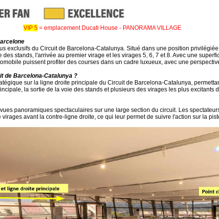
VIP 5
= emplacement Ducati House - PANORAMA VILLAGE
Barcelone
s exclusifs du Circuit de Barcelona-Catalunya. Situé dans une position privilégiée
voie des stands, l'arrivée au premier virage et les virages 5, 6, 7 et 8. Avec une supe
utomobile puissent profiter des courses dans un cadre luxueux, avec une perspectiv
uit de Barcelona-Catalunya ?
atégique sur la ligne droite principale du Circuit de Barcelona-Catalunya, permetta
rincipale, la sortie de la voie des stands et plusieurs des virages les plus excitants 
ues panoramiques spectaculaires sur une large section du circuit. Les spectateurs o
 virages avant la contre-ligne droite, ce qui leur permet de suivre l'action sur la pis