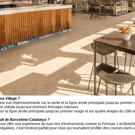
ma Village ?
e vue impressionnante sur la sortie et la ligne droite principale jusqu'au premier vi
n initiale jusqu'aux premiers freinages intenses.
 la ligne droite principale jusqu'au premier virage et sur quatre virages du côté o
cuit de Barcelona-Catalunya ?
ur offrir une expérience de luxe lors d'événements comme la Formule 1 et MotoGP
galées, c'est l'endroit parfait pour ceux qui souhaitent profiter des courses dans u