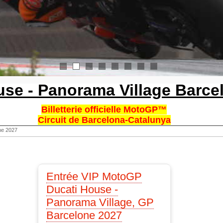
1
2
3
4
5
6
7
8
use - Panorama Village Barce
Billetterie officielle MotoGP™
Circuit de Barcelona-Catalunya
ne 2027
Entrée VIP MotoGP
Ducati House -
Panorama Village, GP
Barcelone 2027