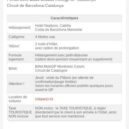
Circuit de Barcelona-Catalunya
Caractéristiques
Forfait Costa MotoGP Catalogne, hôtel Neptuno 4* / 2 nuits p.d. -
Hotel Neptuno, Calella
Hébergement:
Caractéristiques
Costa de Barcelona-Maresme
Catégorie:
4 étoiles sup.
2 nuits d’hôtel,
Séjour:
avec option de prolongation
Formule
Hébergement avec petit-déjeuner
logement:
(option demi-pension moyennant un supplément)
Billet MotoGP Montmelo 3 jours
Billet:
Circuit de Catalogne
Jeudi : visite du Pitlane (en attente de
confirmation/jauge limitée)
Attention !
Selon les horaires officiels publiés quelques jours
avant le GP
Location de
(cliquez) ici
voitures
Taxe
NON inclus : la TAXE TOURISTIQUE, à régler
TOURISTIQUE
directement par le client à son arrivée à l’hôtel, ainsi
NON incluse
que tout service non mentionné.
Forfait Costa MotoGP Catalogne, hôtel Neptuno 4* / 2 nuits p.d. - Gallerie 4