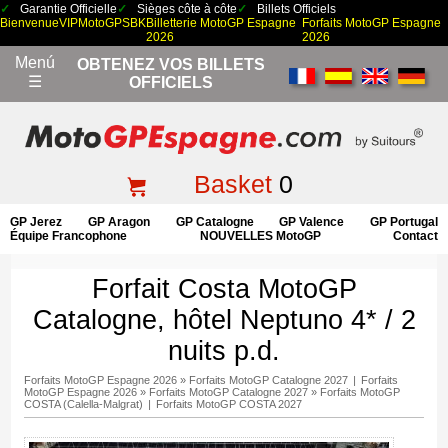
Garantie Officielle
Sièges côte à côte
Billets Officiels
Bienvenue
VIP
MotoGP
SBK
Billetterie MotoGP Espagne
Forfaits MotoGP Espagne
2026
2026
Menú
OBTENEZ VOS BILLETS
☰
OFFICIELS
Basket
0
GP Jerez
GP Aragon
GP Catalogne
GP Valence
GP Portugal
Équipe Francophone
NOUVELLES MotoGP
Contact
Forfait Costa MotoGP
Catalogne, hôtel Neptuno 4* / 2
nuits p.d.
Forfaits MotoGP Espagne 2026
»
Forfaits MotoGP Catalogne 2027
|
Forfaits
MotoGP Espagne 2026
»
Forfaits MotoGP Catalogne 2027
»
Forfaits MotoGP
COSTA (Calella-Malgrat)
|
Forfaits MotoGP COSTA 2027