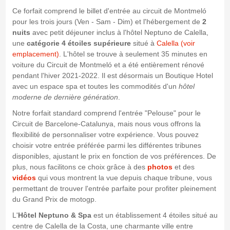
Ce forfait comprend le billet d'entrée au circuit de Montmeló
pour les trois jours (Ven - Sam - Dim) et l'hébergement de
2
nuits
avec petit déjeuner inclus à l'hôtel Neptuno de Calella,
une
catégorie 4 étoiles supérieure
situé à
Calella (voir
emplacement)
. L'hôtel se trouve à seulement 35 minutes en
voiture du Circuit de Montmeló et a été entièrement rénové
pendant l'hiver 2021-2022. Il est désormais un Boutique Hotel
avec un espace spa et toutes les commodités d'un
hôtel
moderne de dernière génération
.
Notre forfait standard comprend l'entrée "Pelouse" pour le
Circuit de Barcelone-Catalunya, mais nous vous offrons la
flexibilité de personnaliser votre expérience. Vous pouvez
choisir votre entrée préférée parmi les différentes tribunes
disponibles, ajustant le prix en fonction de vos préférences. De
plus, nous facilitons ce choix grâce à des
photos
et des
vidéos
qui vous montrent la vue depuis chaque tribune, vous
permettant de trouver l'entrée parfaite pour profiter pleinement
du Grand Prix de motogp.
L'
Hôtel Neptuno & Spa
est un établissement 4 étoiles situé au
centre de Calella de la Costa, une charmante ville entre