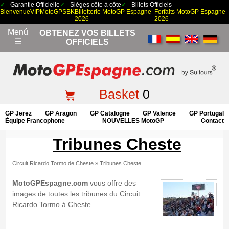
Garantie Officielle
Sièges côte à côte
Billets Officiels
Bienvenue
VIP
MotoGP
SBK
Billetterie MotoGP Espagne
Forfaits MotoGP Espagne
2026
2026
Menú
OBTENEZ VOS BILLETS
☰
OFFICIELS
Basket
0
GP Jerez
GP Aragon
GP Catalogne
GP Valence
GP Portugal
Équipe Francophone
NOUVELLES MotoGP
Contact
Tribunes Cheste
Circuit Ricardo Tormo de Cheste
»
Tribunes Cheste
MotoGPEspagne.com
vous offre des
images de toutes les tribunes du Circuit
Ricardo Tormo à Cheste