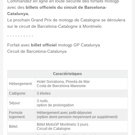
Commandez en ligne en toute sécurité
des forfaits motogp
avec des
billets officiels du circuit de Barcelona-
Catalunya.
Le prochain Grand Prix de motogp de Catalogne se déroulera
sur le circuit de Barcelona-Catalogne à Montmelo.
- - - - - - - - - -
Forfait avec
billet officiel
motogp GP Catalunya
Circuit de Barcelona-Catalunya
Caractéristiques
Forfait Costa MotoGP Catalogne, hôtel Sorrabona 3* / 3 nuits p.d. -
Hotel Sorrabona, Pineda de Mar
Hébergement:
Caractéristiques
Costa de Barcelona-Maresme
Catégorie:
3 étoiles
3 nuits,
Séjour:
option de prolongation
Formule
Hébergement avec petit-déjeuner
logement:
(option demi-pension moyennant un supplément)
Billet MotoGP Montmelo 3 jours
Billet:
Circuit de Catalogne