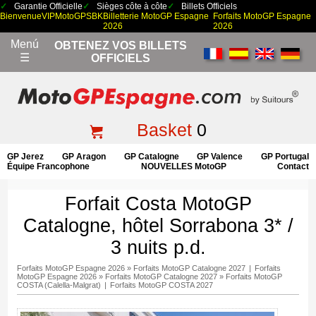
Garantie Officielle
Sièges côte à côte
Billets Officiels
Bienvenue
VIP
MotoGP
SBK
Billetterie MotoGP Espagne
Forfaits MotoGP Espagne
2026
2026
Menú
OBTENEZ VOS BILLETS
☰
OFFICIELS
Basket
0
GP Jerez
GP Aragon
GP Catalogne
GP Valence
GP Portugal
Équipe Francophone
NOUVELLES MotoGP
Contact
Forfait Costa MotoGP
Catalogne, hôtel Sorrabona 3* /
3 nuits p.d.
Forfaits MotoGP Espagne 2026
»
Forfaits MotoGP Catalogne 2027
|
Forfaits
MotoGP Espagne 2026
»
Forfaits MotoGP Catalogne 2027
»
Forfaits MotoGP
COSTA (Calella-Malgrat)
|
Forfaits MotoGP COSTA 2027