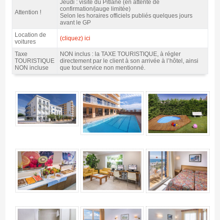
Jeudi : visite du Pitlane (en attente de
confirmation/jauge limitée)
Attention !
Selon les horaires officiels publiés quelques jours
avant le GP
Location de
(cliquez) ici
voitures
Taxe
NON inclus : la TAXE TOURISTIQUE, à régler
TOURISTIQUE
directement par le client à son arrivée à l’hôtel, ainsi
NON incluse
que tout service non mentionné.
Forfait Costa MotoGP Catalogne, hôtel Sorrabona 3* / 3 nuits p.d. - Gallerie 4