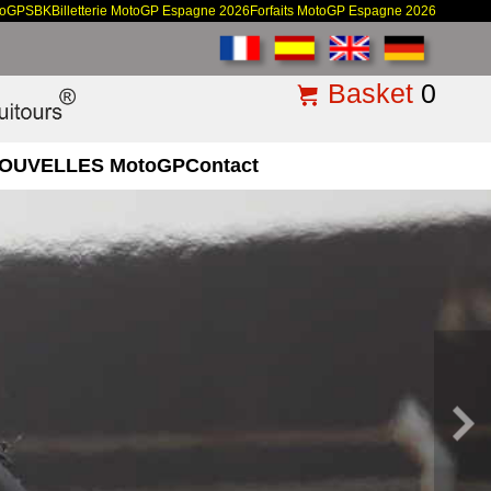
toGP
SBK
Billetterie MotoGP Espagne 2026
Forfaits MotoGP Espagne 2026
Basket
0
OUVELLES MotoGP
Contact