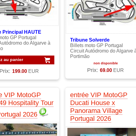
e Principal HAUTE
 moto GP Portugal
Tribune Solverde
 Autódromo do Algarve à
Billets moto GP Portugal
ão
Circuit Autódromo do Algarve 
Portimão
z au panier
non disponible
Prix:
69.00
EUR
Prix:
199.00
EUR
ée VIP MotoGP
entrée VIP MotoGP
49 Hospitality Tour
Ducati House x
Panorama Village
ortugal 2026
Portugal 2026