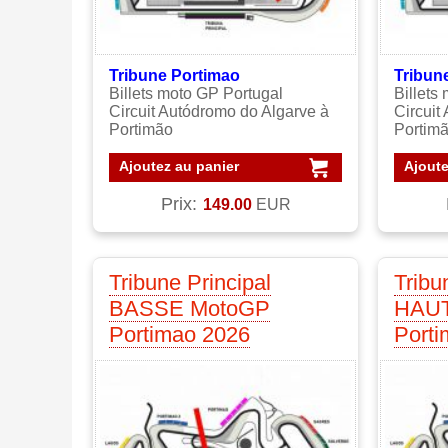
Tribune Portimao
Tribun
Billets moto GP Portugal
Billets
Circuit Autódromo do Algarve à
Circuit
Portimão
Portim
Ajoutez au panier
Ajoute
Prix:
149.00
EUR
Tribune Principal
Tribu
BASSE MotoGP
HAUT
Portimao 2026
Port