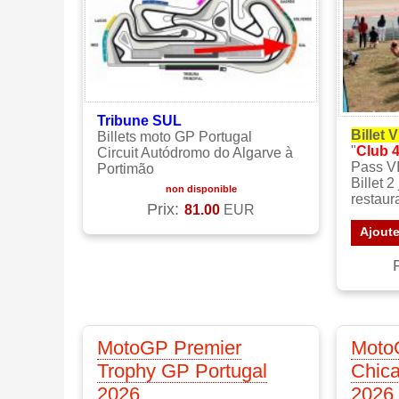
Tribune SUL
Billet 
Billets moto GP Portugal
"
Club 4
Circuit Autódromo do Algarve à
Pass V
Portimão
Billet 2
non disponible
restaur
Prix:
81.00
EUR
Ajoute
MotoGP Premier
Moto
Trophy GP Portugal
Chica
2026
2026