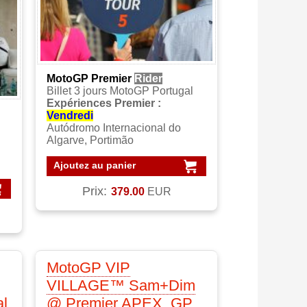
MotoGP Premier
Rider
Billet 3 jours MotoGP Portugal
Expériences Premier :
Vendredi
Autódromo Internacional do
Algarve, Portimão
Ajoutez au panier
Prix:
379.00
EUR
MotoGP VIP
VILLAGE™ Sam+Dim
l
@ Premier APEX, GP