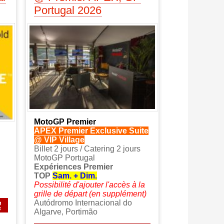
Portugal 2026
MotoGP Premier
APEX Premier Exclusive Suite
@ VIP Village
Billet 2 jours / Catering 2 jours
MotoGP Portugal
Expériences Premier
TOP
Sam. + Dim.
Possibilité d'ajouter l'accès à la
grille de départ (en supplément)
Autódromo Internacional do
Algarve, Portimão