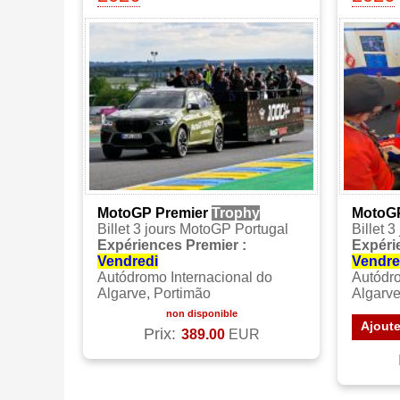
MotoGP Premier
Trophy
MotoGP
Billet 3 jours MotoGP Portugal
Billet 
Expériences Premier :
Expéri
Vendredi
Vendre
Autódromo Internacional do
Autódro
Algarve, Portimão
Algarve
non disponible
Ajoute
Prix:
389.00
EUR