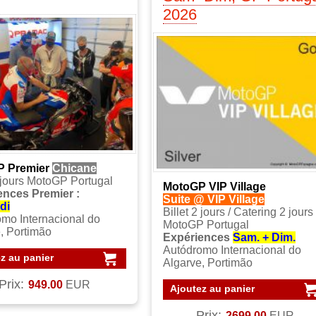
2026
 Premier
Chicane
3 jours MotoGP Portugal
MotoGP VIP Village
ences Premier :
Suite @ VIP Village
di
Billet 2 jours / Catering 2 jours
mo Internacional do
MotoGP Portugal
, Portimão
Expériences
Sam. + Dim.
Autódromo Internacional do
z au panier
Algarve, Portimão
Prix:
949.00
EUR
Ajoutez au panier
Prix:
2699.00
EUR