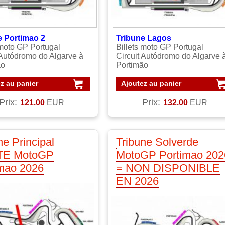
e Portimao 2
Tribune Lagos
 moto GP Portugal
Billets moto GP Portugal
 Autódromo do Algarve à
Circuit Autódromo do Algarve 
ão
Portimão
z au panier
Ajoutez au panier
Prix:
Prix:
121.00
EUR
132.00
EUR
ne Principal
Tribune Solverde
E MotoGP
MotoGP Portimao 202
imao 2026
= NON DISPONIBLE
EN 2026