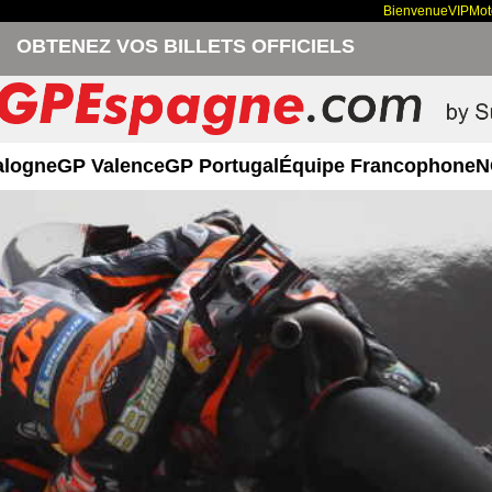
Bienvenue
VIP
Mo
OBTENEZ VOS BILLETS OFFICIELS
alogne
GP Valence
GP Portugal
Équipe Francophone
N