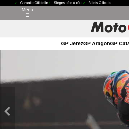
Garantie Officielle
Sièges côte à côte
Billets Officiels
Menú
☰
GP Jerez
GP Aragon
GP Cat