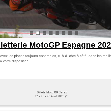
1
2
3
4
5
6
7
8
lletterie MotoGP Espagne 20
cevez les places toujours ensembles, c.-à-d. côté à côté, dans les meil
à votre disposition.
.
Billets Moto GP Jerez
24 - 25 - 26 Avril 2026 (*)