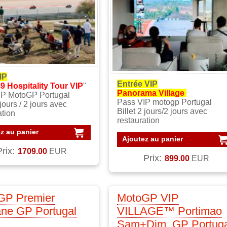
VIP
Entrée VIP
9 Hospitality Tour VIP
"
Panorama Village
IP MotoGP Portugal
Pass VIP motogp Portugal
 jours / 2 jours avec
Billet 2 jours/2 jours avec
ation
restauration
z au panier
Ajoutez au panier
Prix:
1709.00
EUR
Prix:
899.00
EUR
GP Premier
MotoGP VIP
ne GP Portugal
VILLAGE™ Portimao
Sam+Dim, GP Portuga