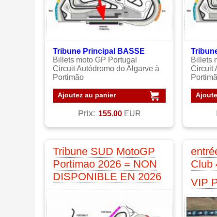
Tribune Principal BASSE
Tribun
Billets moto GP Portugal
Billets
Circuit Autódromo do Algarve à
Circuit
Portimão
Portim
Ajoutez au panier
Ajoute
Prix:
155.00
EUR
Tribune SUD MotoGP
entr
Portimao 2026 = NON
Club 
DISPONIBLE EN 2026
VIP P