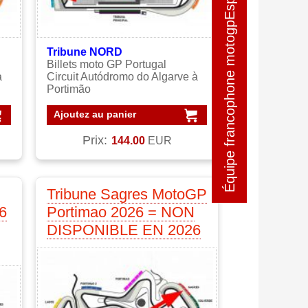
Équipe francophone motogpEspagne
Équipe francophone motogpEspagne
Tribune NORD
Billets moto GP Portugal
à
Circuit Autódromo do Algarve à
Portimão
Ajoutez au panier
Prix:
144.00
EUR
Tribune Sagres MotoGP
6
Portimao 2026 = NON
DISPONIBLE EN 2026