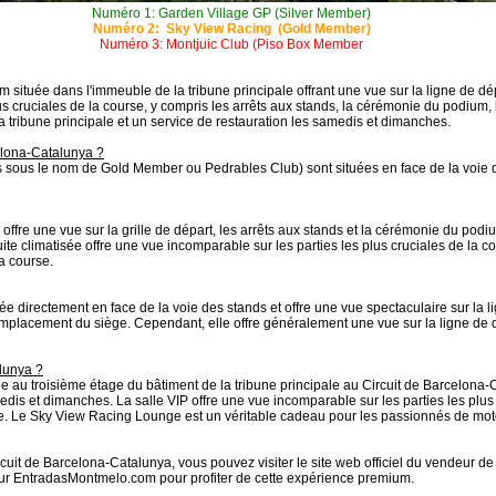
Numéro 1: Garden Village GP (Silver Member)
Numéro 2: Sky View Racing (Gold Member)
Numéro 3: Montjuic Club (Piso Box Member
ituée dans l'immeuble de la tribune principale offrant une vue sur la ligne de dép
s cruciales de la course, y compris les arrêts aux stands, la cérémonie du podium, la
 tribune principale et un service de restauration les samedis et dimanches.
elona-Catalunya ?
us le nom de Gold Member ou Pedrables Club) sont situées en face de la voie des
re une vue sur la grille de départ, les arrêts aux stands et la cérémonie du podium
suite climatisée offre une vue incomparable sur les parties les plus cruciales de la 
la course.
e directement en face de la voie des stands et offre une vue spectaculaire sur la li
'emplacement du siège. Cependant, elle offre généralement une vue sur la ligne de dé
lunya ?
au troisième étage du bâtiment de la tribune principale au Circuit de Barcelona-Cat
edis et dimanches. La salle VIP offre une vue incomparable sur les parties les plus 
rse. Le Sky View Racing Lounge est un véritable cadeau pour les passionnés de mot
cuit de Barcelona-Catalunya, vous pouvez visiter le site web officiel du vendeur d
ur EntradasMontmelo.com pour profiter de cette expérience premium.