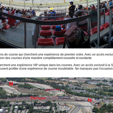
ns de course qui cherchent une expérience de premier ordre. Avec un accès exclusi
itation des courses d'une manière complètement nouvelle et excitante.
erchent une expérience VIP unique dans les courses. Avec un accès exclusif à la 
s peuvent profiter d'une expérience de course inoubliable. Ne manquez pas l'occasi