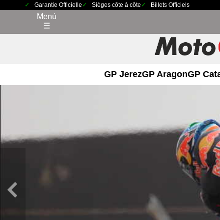
Garantie Officielle
Sièges côte à côte
Billets Officiels
Menú
☰
GP Jerez
GP Aragon
GP Cat