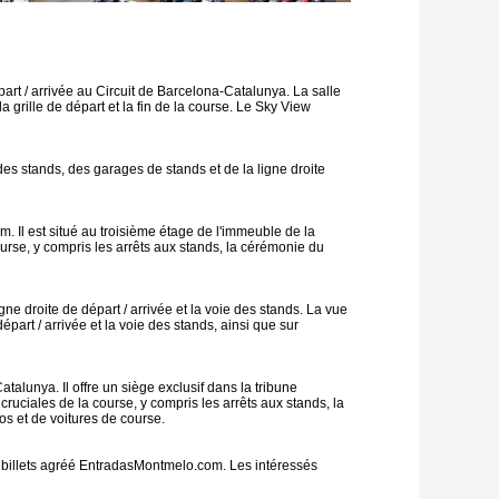
art / arrivée au Circuit de Barcelona-Catalunya. La salle
 grille de départ et la fin de la course. Le Sky View
 stands, des garages de stands et de la ligne droite
. Il est situé au troisième étage de l'immeuble de la
course, y compris les arrêts aux stands, la cérémonie du
gne droite de départ / arrivée et la voie des stands. La vue
part / arrivée et la voie des stands, ainsi que sur
alunya. Il offre un siège exclusif dans la tribune
cruciales de la course, y compris les arrêts aux stands, la
os et de voitures de course.
e billets agréé EntradasMontmelo.com. Les intéressés