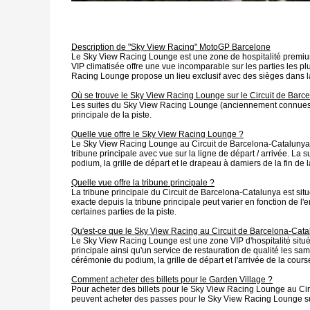
D
escription de "Sky View Racing" MotoGP Barcelone
Le Sky View Racing Lounge est une zone de hospitalité premium s
VIP climatisée offre une vue incomparable sur les parties les plu
Racing Lounge propose un lieu exclusif avec des sièges dans la
Où se trouve le Sky View Racing Lounge sur le Circuit de Barc
Les suites du Sky View Racing Lounge (anciennement connues so
principale de la piste.
Quelle vue offre le Sky View Racing Lounge ?
Le Sky View Racing Lounge au Circuit de Barcelona-Catalunya off
tribune principale avec vue sur la ligne de départ / arrivée. La 
podium, la grille de départ et le drapeau à damiers de la fin de 
Quelle vue offre la tribune principale ?
La tribune principale du Circuit de Barcelona-Catalunya est situé
exacte depuis la tribune principale peut varier en fonction de l
certaines parties de la piste.
Qu'est-ce que le Sky View Racing au Circuit de Barcelona-Cata
Le Sky View Racing Lounge est une zone VIP d'hospitalité située 
principale ainsi qu'un service de restauration de qualité les sam
cérémonie du podium, la grille de départ et l'arrivée de la cou
Comment acheter des billets pour le Garden Village ?
Pour acheter des billets pour le Sky View Racing Lounge au Cir
peuvent acheter des passes pour le Sky View Racing Lounge s