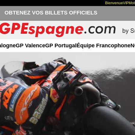
Bienvenue
VIP
Mo
OBTENEZ VOS BILLETS OFFICIELS
alogne
GP Valence
GP Portugal
Équipe Francophone
N