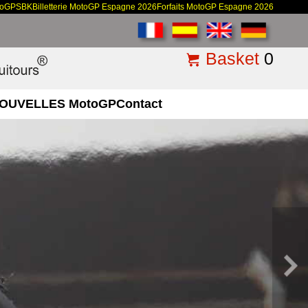
toGP
SBK
Billetterie MotoGP Espagne 2026
Forfaits MotoGP Espagne 2026
Basket
0
OUVELLES MotoGP
Contact