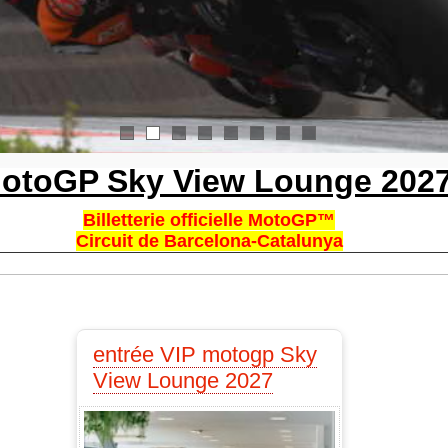
1
2
3
4
5
6
7
8
otoGP Sky View Lounge 202
Billetterie officielle MotoGP™
Circuit de Barcelona-Catalunya
entrée VIP motogp Sky
View Lounge 2027