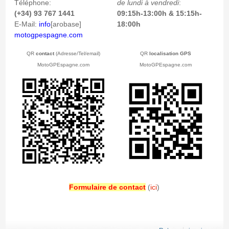
Téléphone:
de lundi à vendredi
:
(+34) 93 767 1441
09:15h-13:00h & 15:15h-
E-Mail:
info
[arobase]
18:00h
motogpespagne.com
QR
contact
(Adresse/Tel/email)
QR
localisation GPS
MotoGPEspagne.com
MotoGPEspagne
.com
Formulaire de contact
(
ici
)