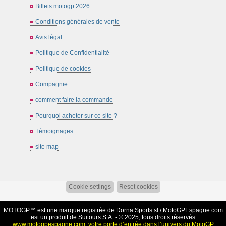
Billets motogp 2026
Conditions générales de vente
Avis légal
Politique de Confidentialité
Politique de cookies
Compagnie
comment faire la commande
Pourquoi acheter sur ce site ?
Témoignages
site map
Cookie settings
Reset cookies
MOTOGP™ est une marque registrée de Dorna Sports sl /
MotoGPEspagne.com
est un produit de Suitours S.A. - © 2025, tous droits réservés
www.motogpespagne.com, votre porte d’entrée dans l’univers du MotoGP