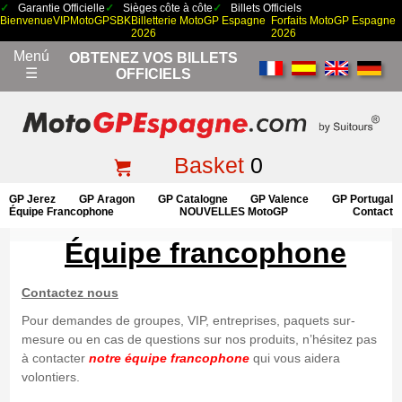
Garantie Officielle
Sièges côte à côte
Billets Officiels
Bienvenue
VIP
MotoGP
SBK
Billetterie MotoGP Espagne
Forfaits MotoGP Espagne
2026
2026
Menú
OBTENEZ VOS BILLETS
☰
OFFICIELS
Basket
0
GP Jerez
GP Aragon
GP Catalogne
GP Valence
GP Portugal
Équipe Francophone
NOUVELLES MotoGP
Contact
Équipe francophone
Contactez nous
Pour demandes de groupes, VIP, entreprises, paquets sur-
mesure ou en cas de questions sur nos produits, n’hésitez
pas
à contacter
notre équipe francophone
qui vous aidera
volontiers.