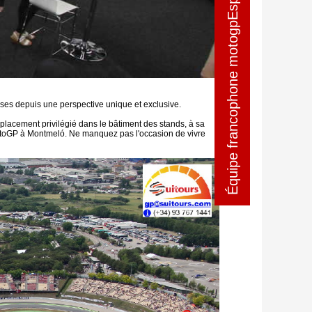
Équipe francophone motogpEspagne
Équipe francophone motogpEspagne
urses depuis une perspective unique et exclusive.
mplacement privilégié dans le bâtiment des stands, à sa
e MotoGP à Montmeló. Ne manquez pas l'occasion de vivre