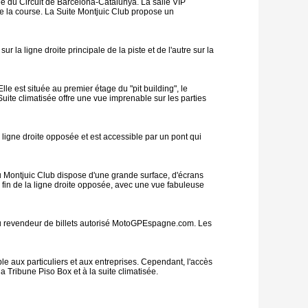
ée du Circuit de Barcelona-Catalunya. La salle VIP
 de la course. La Suite Montjuic Club propose un
a ligne droite principale de la piste et de l'autre sur la
le est située au premier étage du "pit building", le
uite climatisée offre une vue imprenable sur les parties
a ligne droite opposée et est accessible par un pont qui
u Montjuic Club dispose d'une grande surface, d'écrans
a fin de la ligne droite opposée, avec une vue fabuleuse
 du revendeur de billets autorisé MotoGPEspagne.com. Les
e aux particuliers et aux entreprises. Cependant, l'accès
 Tribune Piso Box et à la suite climatisée.