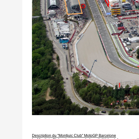
D
escription du "Montjuic Club" MotoGP Barcelone