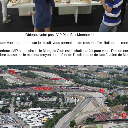
Obtenez votre pass VIP Piso Box Member
ici
 une vue imprenable sur le circuit, vous permettant de ressentir l'excitation des co
ience VIP sur le circuit, le Montjuic Club est le choix parfait pour vous. De son e
mière classe est le meilleur moyen de profiter de l'excitation et de l'adrénaline d