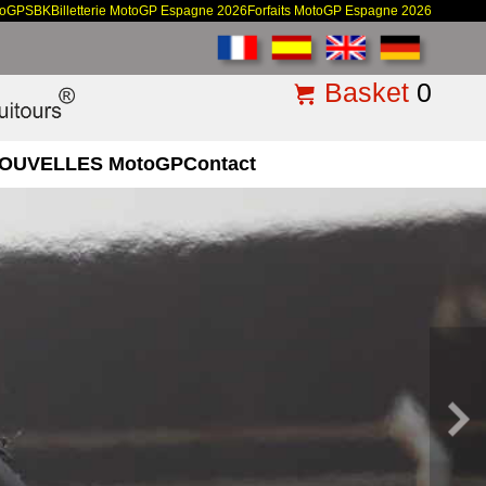
toGP
SBK
Billetterie MotoGP Espagne 2026
Forfaits MotoGP Espagne 2026
Basket
0
OUVELLES MotoGP
Contact