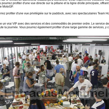
urrez profiter d'une vue directe sur la pitlane et la ligne droite principale, offra
 de MotoGP.
urrez profiter d'une vue privilégiée sur le paddock, avec ses spectaculaires Team Ho
me un vrai VIP avec des services et des commodités de premier ordre. Le service de 
toute la journée. Vous pourrez également profiter d'une large gamme de services, y 