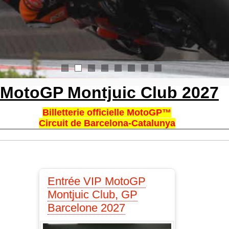
1
2
3
4
5
6
7
8
MotoGP Montjuic Club 2027
Billetterie officielle MotoGP™
Circuit de Barcelona-Catalunya
Entrée VIP MotoGP
Montjuic Club, GP
Barcelone 2027