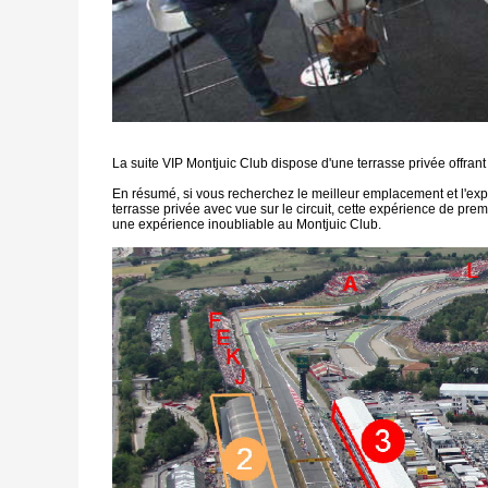
La suite VIP Montjuic Club dispose d'une terrasse privée offrant
En résumé, si vous recherchez le meilleur emplacement et l'expér
terrasse privée avec vue sur le circuit, cette expérience de pre
une expérience inoubliable au Montjuic Club.