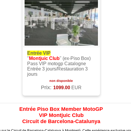
Entrée VIP
"
Montjuic Club
" (ex-Piso Box)
Pass VIP motogp Catalogne
Entrée 3 jours/Restauration 3
jours
non disponible
Prix:
1099.00
EUR
Entrée Piso Box Member MotoGP
VIP Montjuic Club
Circuit de Barcelona-Catalunya
sur le Circuit de Barcelona-Catalunya à Montmeló. Cette expérience exclusive vo