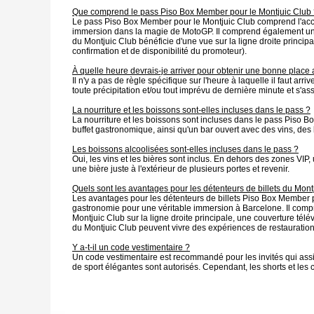
Que comprend le pass Piso Box Member pour le Montjuic Club
Le pass Piso Box Member pour le Montjuic Club comprend l'accès
immersion dans la magie de MotoGP. Il comprend également un siè
du Montjuic Club bénéficie d'une vue sur la ligne droite principa
confirmation et de disponibilité du promoteur).
À quelle heure devrais-je arriver pour obtenir une bonne place
Il n'y a pas de règle spécifique sur l'heure à laquelle il faut a
toute précipitation et/ou tout imprévu de dernière minute et s'as
La nourriture et les boissons sont-elles incluses dans le pass ?
La nourriture et les boissons sont incluses dans le pass Piso B
buffet gastronomique, ainsi qu'un bar ouvert avec des vins, des
Les boissons alcoolisées sont-elles incluses dans le pass ?
Oui, les vins et les bières sont inclus. En dehors des zones VIP,
une bière juste à l'extérieur de plusieurs portes et revenir.
Quels sont les avantages pour les détenteurs de billets du Mont
Les avantages pour les détenteurs de billets Piso Box Member p
gastronomie pour une véritable immersion à Barcelone. Il compr
Montjuic Club sur la ligne droite principale, une couverture télév
du Montjuic Club peuvent vivre des expériences de restauration 
Y a-t-il un code vestimentaire ?
Un code vestimentaire est recommandé pour les invités qui assis
de sport élégantes sont autorisés. Cependant, les shorts et le