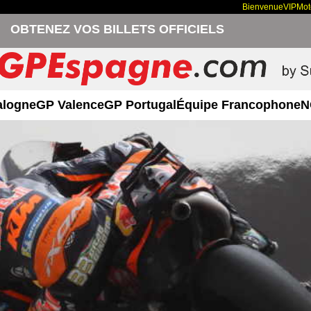
Bienvenue
VIP
Mo
OBTENEZ VOS BILLETS OFFICIELS
alogne
GP Valence
GP Portugal
Équipe Francophone
N