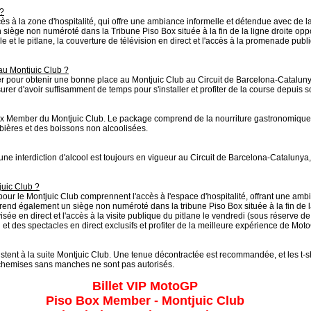
 ?
 à la zone d'hospitalité, qui offre une ambiance informelle et détendue avec de l
ge non numéroté dans la Tribune Piso Box située à la fin de la ligne droite opposé
le et le pitlane, la couverture de télévision en direct et l'accès à la promenade publ
 au Montjuic Club ?
rriver pour obtenir une bonne place au Montjuic Club au Circuit de Barcelona-Catalun
surer d'avoir suffisamment de temps pour s'installer et profiter de la course depuis s
ox Member du Montjuic Club. Le package comprend de la nourriture gastronomique tel
 bières et des boissons non alcoolisées.
 une interdiction d'alcool est toujours en vigueur au Circuit de Barcelona-Catalunya, 
juic Club ?
our le Montjuic Club comprennent l'accès à l'espace d'hospitalité, offrant une am
end également un siège non numéroté dans la tribune Piso Box située à la fin de la
isée en direct et l'accès à la visite publique du pitlane le vendredi (sous réserve de
et des spectacles en direct exclusifs et profiter de la meilleure expérience de Mot
tent à la suite Montjuic Club. Une tenue décontractée est recommandée, et les t-sh
s chemises sans manches ne sont pas autorisés.
Billet VIP MotoGP
Piso Box Member - Montjuic Club