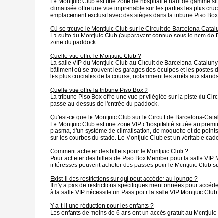
Le Montjuic Club est une zone de hospitalité haut de gamme sit
climatisée offre une vue imprenable sur les parties les plus cruc
emplacement exclusif avec des sièges dans la tribune Piso Box 
Où se trouve le Montjuic Club sur le Circuit de Barcelona-Catal
La suite du Montjuic Club (auparavant connue sous le nom de Pis
zone du paddock.
Quelle vue offre le Montjuic Club ?
La salle VIP du Montjuic Club au Circuit de Barcelona-Catalunya o
bâtiment où se trouvent les garages des équipes et les postes d
les plus cruciales de la course, notamment les arrêts aux stands,
Quelle vue offre la tribune Piso Box ?
La tribune Piso Box offre une vue privilégiée sur la piste du Cir
passe au-dessus de l'entrée du paddock.
Qu'est-ce que le Montjuic Club sur le Circuit de Barcelona-Cata
Le Montjuic Club est une zone VIP d'hospitalité située au prem
plasma, d'un système de climatisation, de moquette et de points 
sur les courbes du stade. Le Montjuic Club est un véritable cad
Comment acheter des billets pour le Montjuic Club ?
Pour acheter des billets de Piso Box Member pour la salle VIP 
intéressés peuvent acheter des passes pour le Montjuic Club 
Exist-il des restrictions sur qui peut accéder au lounge ?
Il n'y a pas de restrictions spécifiques mentionnées pour accéd
à la salle VIP nécessite un Pass pour la salle VIP Montjuic Club
Y a-t-il une réduction pour les enfants ?
Les enfants de moins de 6 ans ont un accès gratuit au Montjuic C