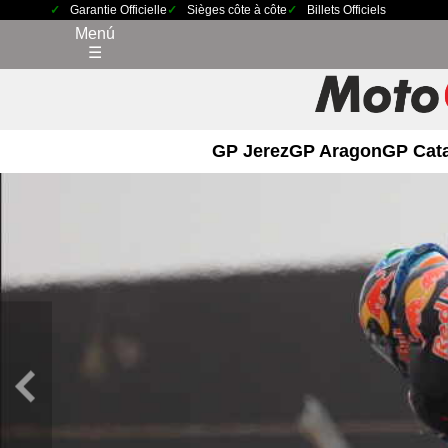
Garantie Officielle
Sièges côte à côte
Billets Officiels
Menú
☰
GP Jerez
GP Aragon
GP Cat