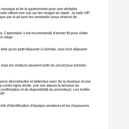
a musique et de la gastronomie pour une véritable
e offrant une vue sur les virages du stade ; la salle VIP
ique par le pit lane les vendredis (sous réserve de
ya. Cependant, il est recommandé d'arriver tôt pour éviter
on siège.
le qu'un petit-déjeuner à l'arrivée, suivi d'un déjeuner
mais les visiteurs peuvent sortir du circuit pour prendre
biance décontractée et détendue avec de la musique et une
 contre-ligne droite, une vue depuis la terrasse du
 confirmation et de disponibilité du promoteur). Les invités
oGP.
irts d'identification d'équipes amateurs et les chaussures