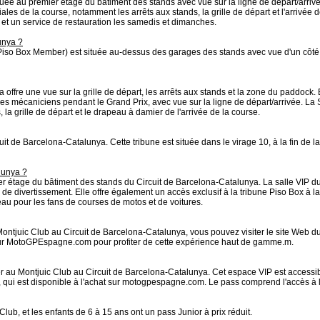
uée au premier étage du bâtiment des stands avec vue sur la ligne de départ/arriv
iales de la course, notamment les arrêts aux stands, la grille de départ et l'arrivée
et un service de restauration les samedis et dimanches.
unya ?
o Box Member) est située au-dessus des garages des stands avec vue d'un côté sur l
ffre une vue sur la grille de départ, les arrêts aux stands et la zone du paddock. El
es mécaniciens pendant le Grand Prix, avec vue sur la ligne de départ/arrivée. La S
 la grille de départ et le drapeau à damier de l'arrivée de la course.
cuit de Barcelona-Catalunya. Cette tribune est située dans le virage 10, à la fin de l
lunya ?
ier étage du bâtiment des stands du Circuit de Barcelona-Catalunya. La salle VIP d
de divertissement. Elle offre également un accès exclusif à la tribune Piso Box à l
eau pour les fans de courses de motos et de voitures.
Montjuic Club au Circuit de Barcelona-Catalunya, vous pouvez visiter le site Web
sur MotoGPEspagne.com pour profiter de cette expérience haut de gamme.m.
er au Montjuic Club au Circuit de Barcelona-Catalunya. Cet espace VIP est accessibl
, qui est disponible à l'achat sur motogpespagne.com. Le pass comprend l'accès à la
lub, et les enfants de 6 à 15 ans ont un pass Junior à prix réduit.