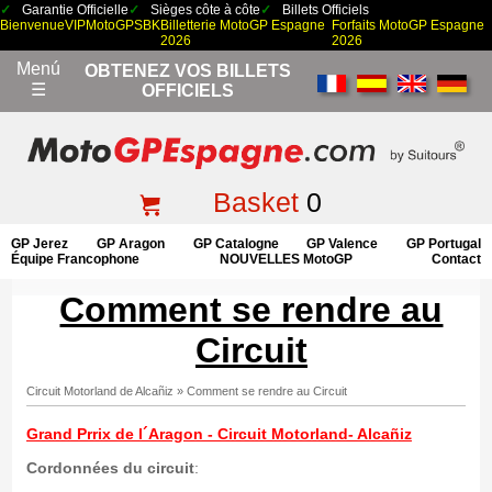
Garantie Officielle
Sièges côte à côte
Billets Officiels
Bienvenue
VIP
MotoGP
SBK
Billetterie MotoGP Espagne
Forfaits MotoGP Espagne
2026
2026
Menú
OBTENEZ VOS BILLETS
☰
OFFICIELS
Basket
0
GP Jerez
GP Aragon
GP Catalogne
GP Valence
GP Portugal
Équipe Francophone
NOUVELLES MotoGP
Contact
Comment se rendre au
Circuit
Circuit Motorland de Alcañiz
»
Comment se rendre au Circuit
Grand Prrix de l´Aragon - Circuit Motorland- Alcañiz
Cordonnées du circuit
: