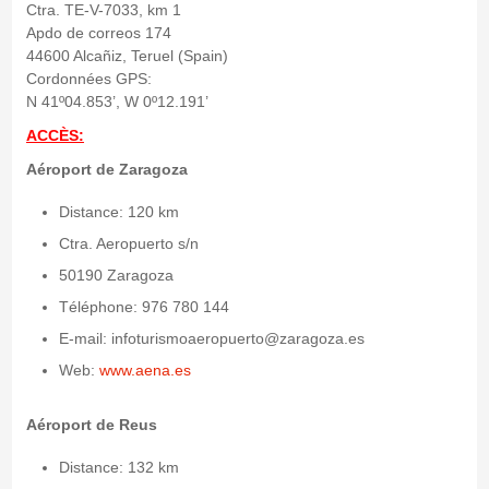
Ctra. TE-V-7033, km 1
Apdo de correos 174
44600 Alcañiz, Teruel (Spain)
Cordonnées GPS:
N 41º04.853’, W 0º12.191’
ACCÈS:
Aéroport de Zaragoza
Distance: 120 km
Ctra. Aeropuerto s/n
50190 Zaragoza
Téléphone: 976 780 144
E-mail: infoturismoaeropuerto@zaragoza.es
Web:
www.aena.es
Aéroport de Reus
Distance: 132 km