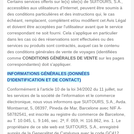
Certains services offerts sur le(s) site(s) de SUITOURS, S.A.,
accessibles aux utilisateurs d'Internet, peuvent être soumis à
des conditions particulières et des instructions qui, le cas
échéant, remplacent, complètent et/ou modifient cet Avis Légal
et doivent être acceptées par l'utilisateur avant que le service
correspondant ne soit fourni. Cela s'applique en particulier
dans les cas où des réservations sont effectuées ou des
services ou produits sont contractés, auquel cas le contenu
des conditions générales de vente de voyages (identifiées
comme
CONDITIONS GÉNÉRALES DE VENTE
sur les pages
correspondantes) doit s'appliquer.
INFORMATIONS GÉNÉRALES (DONNÉES
D'IDENTIFICATION ET DE CONTACT)
Conformément à l'article 10 de la loi 34/2002 du 11 juillet, sur
les services de la société de l'information et le commerce
électronique, nous vous informons que SUITOURS, S.A., Avda.
Montserrat, 5, 08397, Pineda de Mar, Barcelone avec NIF A-
58782541, est inscrite au registre du commerce de Barcelone,
au T. 10.045, L. 9.146, sec. 2ª, F. 059, H. 116.862, ins. 1. Le
propriétaire de ce site web est SUITOURS, S.A., enregistré
auprès de la Generalitat de Catalunya avec le code GC412.