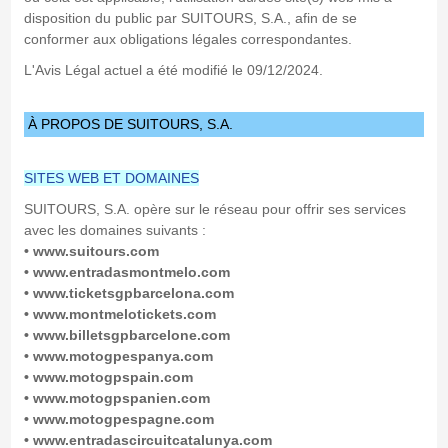
disposition du public par SUITOURS, S.A., afin de se
conformer aux obligations légales correspondantes.
L'Avis Légal actuel a été modifié le 09/12/2024.
À PROPOS DE SUITOURS, S.A.
SITES WEB ET DOMAINES
SUITOURS, S.A. opère sur le réseau pour offrir ses services
avec les domaines suivants :
• www.suitours.com
• www.entradasmontmelo.com
• www.ticketsgpbarcelona.com
• www.montmelotickets.com
• www.billetsgpbarcelone.com
• www.motogpespanya.com
• www.motogpspain.com
• www.motogpspanien.com
• www.motogpespagne.com
• www.entradascircuitcatalunya.com