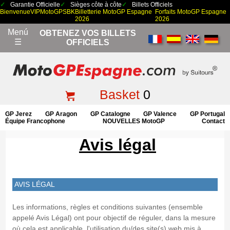
Garantie Officielle
Sièges côte à côte
Billets Officiels
Bienvenue
VIP
MotoGP
SBK
Billetterie MotoGP Espagne
Forfaits MotoGP Espagne
2026
2026
Menú
OBTENEZ VOS BILLETS
☰
OFFICIELS
Basket
0
GP Jerez
GP Aragon
GP Catalogne
GP Valence
GP Portugal
Équipe Francophone
NOUVELLES MotoGP
Contact
Avis légal
AVIS LÉGAL
Les informations, règles et conditions suivantes (ensemble
appelé Avis Légal) ont pour objectif de réguler, dans la mesure
où cela est applicable, l'utilisation du/des site(s) web mis à