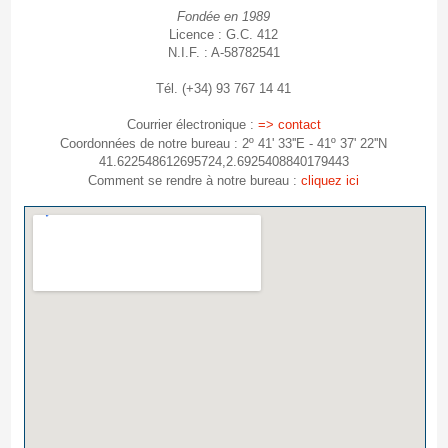
Fondée en 1989
Licence : G.C. 412
N.I.F. : A-58782541
Tél. (+34) 93 767 14 41
Courrier électronique :
=> contact
Coordonnées de notre bureau : 2º 41' 33''E - 41º 37' 22''N
41.622548612695724,2.6925408840179443
Comment se rendre à notre bureau :
cliquez ici