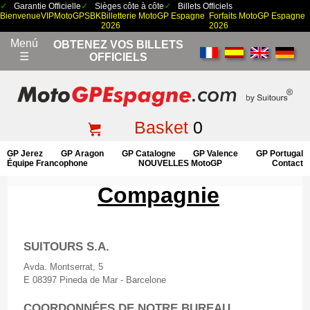
Garantie Officielle
Sièges côte à côte
Billets Officiels
Bienvenue
VIP
MotoGP
SBK
Billetterie MotoGP Espagne
Forfaits MotoGP Espagne
2026
2026
Menú
OBTENEZ VOS BILLETS
☰
OFFICIELS
Basket
0
GP Jerez
GP Aragon
GP Catalogne
GP Valence
GP Portugal
Équipe Francophone
NOUVELLES MotoGP
Contact
Compagnie
SUITOURS S.A.
Avda. Montserrat, 5
E 08397 Pineda de Mar - Barcelone
COORDONNÉES DE NOTRE BUREAU