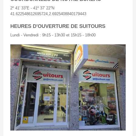
2º 41' 33''E - 41º 37' 22''N
41.622548612695724,2.6925408840179443
HEURES D'OUVERTURE DE SUITOURS
Lundi - Vendredi : 9h15 - 13h30 et 15h15 - 18h00