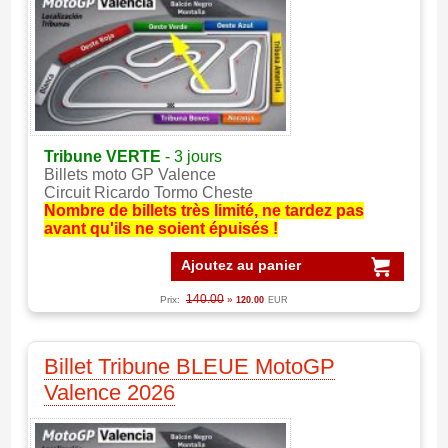
Tribune VERTE
- 3 jours
Billets moto GP Valence
Circuit Ricardo Tormo Cheste
Nombre de billets très limité, ne tardez pas
avant qu'ils ne soient épuisés !
Ajoutez au panier
140.00
Prix:
»
120.00
EUR
Billet Tribune BLEUE MotoGP
Valence 2026