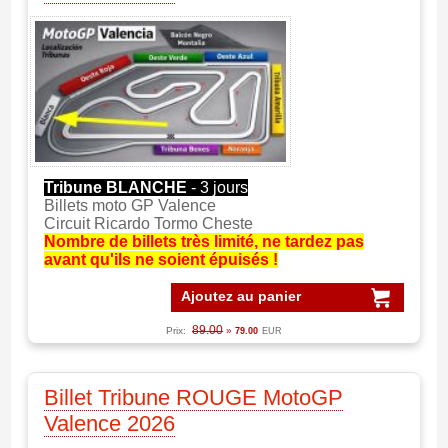
Tribune BLANCHE
- 3 jours
Billets moto GP Valence
Circuit Ricardo Tormo Cheste
Nombre de billets très limité, ne tardez pas
avant qu'ils ne soient épuisés !
Ajoutez au panier
89.00
Prix:
»
79.00
EUR
Billet Tribune ROUGE MotoGP
Valence 2026