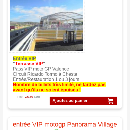
Entrée VIP
"
Terrasse VIP
"
Pass VIP moto GP Valence
Circuit Ricardo Tormo à Cheste
Entrée/Restauration 1 ou 3 jours
Nombre de billets très limité, ne tardez pas
avant qu'ils ne soient épuisés !
Prix:
220.00
EUR
Ajoutez au panier
entrée VIP motogp Panorama Village