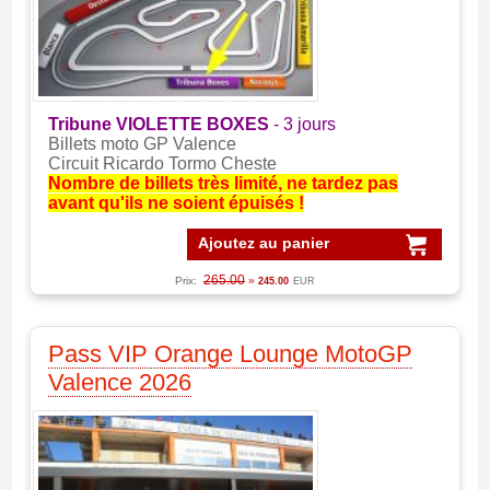
Tribune VIOLETTE BOXES
- 3 jours
Billets moto GP Valence
Circuit Ricardo Tormo Cheste
Nombre de billets très limité, ne tardez pas
avant qu'ils ne soient épuisés !
Ajoutez au panier
265.00
Prix:
»
245.00
EUR
Pass VIP Orange Lounge MotoGP
Valence 2026