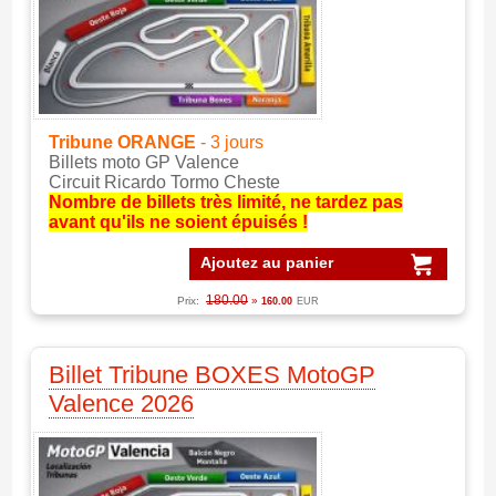
Tribune ORANGE
- 3 jours
Billets moto GP Valence
Circuit Ricardo Tormo Cheste
Nombre de billets très limité, ne tardez pas
avant qu'ils ne soient épuisés !
Ajoutez au panier
180.00
Prix:
»
160.00
EUR
Billet Tribune BOXES MotoGP
Valence 2026