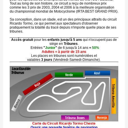
Tout au long de son histoire, ce circuit a reçu de nombreux prix
comme les 3 prix de 2003, 2004 et 2006 à la meilleure organisation
du championnat mondial de Motocyclisme (IRTA BEST GRAND PRIX).
Sa conception, dans un stade, est un des principaux attraits du circuit
Ricardo Tormo, ce qui permet aux spectateurs d'observer
pratiquement la totalité du tracé depuis n'importe quelle place de ses
tribunes.
Accès gratuit
pour les
enfants jusqu’à 5 ans
qui n'occupent pas de
siège en
Tribunes
.
Entrées
"
Junior
"
de 6 jusqu'à 14 ans
=
50%
Adultes = à partir de 15 ans
Les places en tribunes sont numérotées et
valables
3 jours
(Vendredi-Samedi-Dimanche).
Carte du Circuit Ricardo Tormo Cheste
Ouvrir une nouvelle fenêtre de navigation