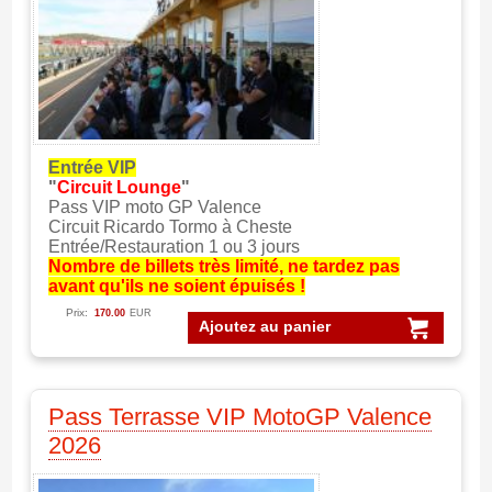
Entrée VIP
"
Circuit Lounge
"
Pass VIP moto GP Valence
Circuit Ricardo Tormo à Cheste
Entrée/Restauration 1 ou 3 jours
Nombre de billets très limité, ne tardez pas
avant qu'ils ne soient épuisés !
Prix:
170.00
EUR
Ajoutez au panier
Pass Terrasse VIP MotoGP Valence
2026