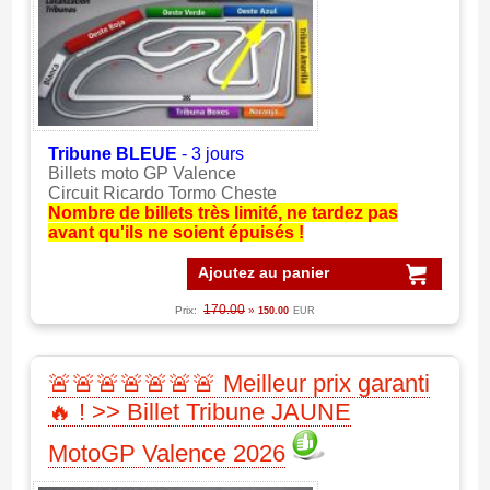
Tribune BLEUE
- 3 jours
Billets moto GP Valence
Circuit Ricardo Tormo Cheste
Nombre de billets très limité, ne tardez pas
avant qu'ils ne soient épuisés !
Ajoutez au panier
170.00
Prix:
»
150.00
EUR
🚨🚨🚨🚨🚨🚨🚨 Meilleur prix garanti
🔥 ! >> Billet Tribune JAUNE
MotoGP Valence 2026