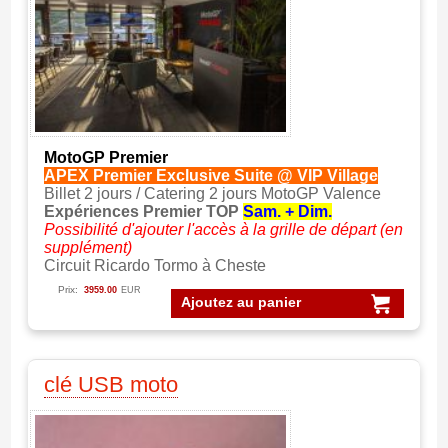
MotoGP Premier
APEX Premier Exclusive Suite @ VIP Village
Billet 2 jours / Catering 2 jours MotoGP Valence
Expériences Premier TOP
Sam. + Dim.
Possibilité d'ajouter l'accès à la grille de départ (en
supplément)
Circuit Ricardo Tormo à Cheste
Prix:
3959.00
EUR
Ajoutez au panier
clé USB moto