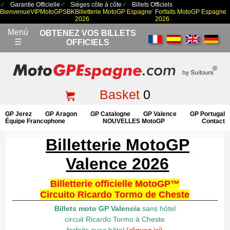
Garantie Officielle
Sièges côte à côte
Billets Officiels
Bienvenue
VIP
MotoGP
SBK
Billetterie MotoGP Espagne
Forfaits MotoGP Espagne
2026
2026
Menú
OBTENEZ VOS BILLETS
☰
OFFICIELS
Basket
0
GP Jerez
GP Aragon
GP Catalogne
GP Valence
GP Portugal
Équipe Francophone
NOUVELLES MotoGP
Contact
Billetterie MotoGP
Valence 2026
Billetterie officielle MotoGP™
Circuito Ricardo Tormo de Cheste
Billets moto GP Valencia
sans hôtel
circuit Ricardo Tormo à Cheste