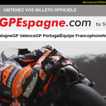
Bienvenue
VIP
Mo
OBTENEZ VOS BILLETS OFFICIELS
alogne
GP Valence
GP Portugal
Équipe Francophone
N