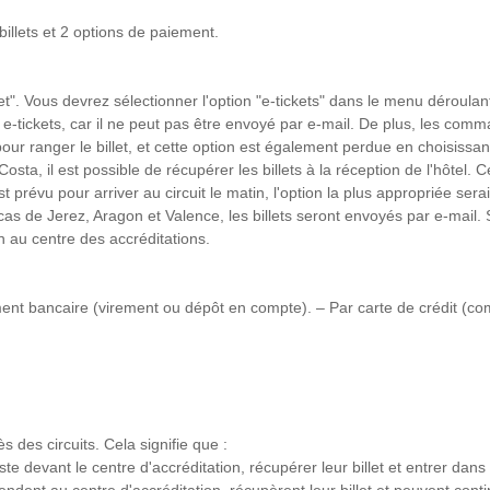
illets et 2 options de paiement.
et". Vous devrez sélectionner l'option "e-tickets" dans le menu déroulant
 e-tickets, car il ne peut pas être envoyé par e-mail. De plus, les co
ranger le billet, et cette option est également perdue en choisissant 
, il est possible de récupérer les billets à la réception de l'hôtel. Cett
 prévu pour arriver au circuit le matin, l'option la plus appropriée serai
s de Jerez, Aragon et Valence, les billets seront envoyés par e-mail. Se
n au centre des accréditations.
t bancaire (virement ou dépôt en compte). – Par carte de crédit (comme
s des circuits. Cela signifie que :
ste devant le centre d'accréditation, récupérer leur billet et entrer dans l
endent au centre d'accréditation, récupèrent leur billet et peuvent con