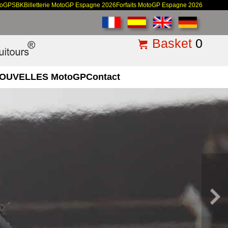
toGP
SBK
Billetterie MotoGP Espagne 2026
Forfaits MotoGP Espagne 2026
Basket
0
OUVELLES MotoGP
Contact