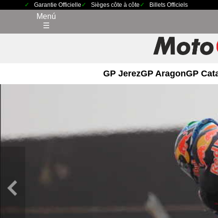
Garantie Officielle
Sièges côte à côte
Billets Officiels
Menú
☰
GP Jerez
GP Aragon
GP Cat