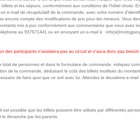
s billets et les séjours, conformément aux conditions de l'hôtel choisi
e-mail de récapitulatif de la commande, avec votre numéro d'identifica
 pas encore compte des modifications de prix pour les mineurs. Vous d
montants mis à jour conformément aux commentaires que vous avez incl
 téléphone au 937671441 ou en envoyant un e-mail à :
info(at)motogpe
 des participants n'assistera pas au circuit et n'aura donc pas besoin d
 total de personnes et dans le formulaire de commande, indiquez com
ation de la commande, déduisant le coût des billets inutilisés du monta
essaire de faire quoi que ce soit avec lui. Attendez le deuxième e-mail
l est possible que les billets puissent être utilisés par différentes pers
 et le dimanche par les parents.