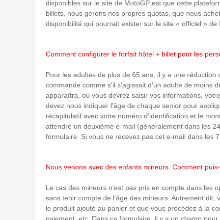
disponibles sur le site de MotoGP est que cette platefo
billets, nous gérons nos propres quotas, que nous ache
disponibilité qui pourrait exister sur le site « officiel » d
Comment configurer le forfait hôtel + billet pour les pe
Pour les adultes de plus de 65 ans, il y a une réduction s
commande comme s'il s'agissait d'un adulte de moins de
apparaîtra, où vous devrez saisir vos informations, vot
devez nous indiquer l'âge de chaque senior pour appli
récapitulatif avec votre numéro d'identification et le m
attendre un deuxième e-mail (généralement dans les 24
formulaire. Si vous ne recevez pas cet e-mail dans les
Nous venons avec des enfants mineurs. Comment puis-je r
Le cas des mineurs n'est pas pris en compte dans les o
sans tenir compte de l'âge des mineurs. Autrement dit,
le produit ajouté au panier et que vous procédez à la c
paiement, etc. Dans ce formulaire, il y a un champ pou