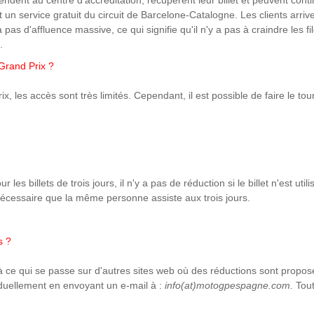
t un service gratuit du circuit de Barcelone-Catalogne. Les clients arriv
 pas d'affluence massive, ce qui signifie qu'il n'y a pas à craindre les fi
n.
 Grand Prix ?
les accès sont très limités. Cependant, il est possible de faire le tour du
les billets de trois jours, il n'y a pas de réduction si le billet n'est uti
s nécessaire que la même personne assiste aux trois jours.
s ?
ent à ce qui se passe sur d'autres sites web où des réductions sont prop
duellement en envoyant un e-mail à :
info(at)motogpespagne.com.
Tou