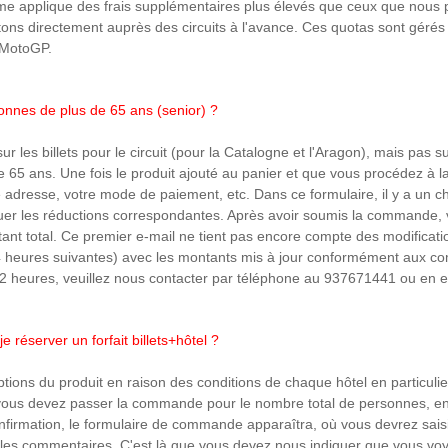
rme applique des frais supplémentaires plus élevés que ceux que nous p
tons directement auprès des circuits à l'avance. Ces quotas sont géré
e MotoGP.
rsonnes de plus de 65 ans (senior) ?
ur les billets pour le circuit (pour la Catalogne et l'Aragon), mais pas 
 65 ans. Une fois le produit ajouté au panier et que vous procédez à 
re adresse, votre mode de paiement, etc. Dans ce formulaire, il y a un
quer les réductions correspondantes. Après avoir soumis la commande,
ontant total. Ce premier e-mail ne tient pas encore compte des modificat
 heures suivantes) avec les montants mis à jour conformément aux co
 72 heures, veuillez nous contacter par téléphone au 937671441 ou en 
éserver un forfait billets+hôtel ?
ptions du produit en raison des conditions de chaque hôtel en particul
 vous devez passer la commande pour le nombre total de personnes, en 
onfirmation, le formulaire de commande apparaîtra, où vous devrez sais
r les commentaires. C'est là que vous devez nous indiquer que vous v