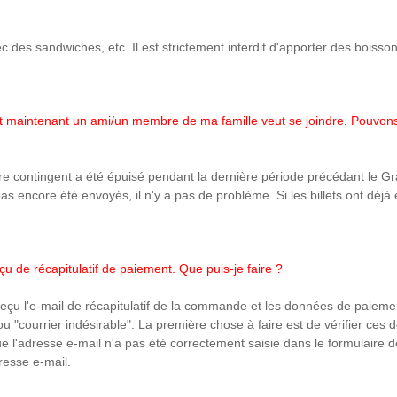
des sandwiches, etc. Il est strictement interdit d'apporter des boissons
tel, et maintenant un ami/un membre de ma famille veut se joindre. Pouv
tre contingent a été épuisé pendant la dernière période précédant le G
pas encore été envoyés, il n'y a pas de problème. Si les billets ont déj
çu de récapitulatif de paiement. Que puis-je faire ?
çu l'e-mail de récapitulatif de la commande et les données de paiement
ou "courrier indésirable". La première chose à faire est de vérifier ces d
 que l'adresse e-mail n'a pas été correctement saisie dans le formulai
esse e-mail.