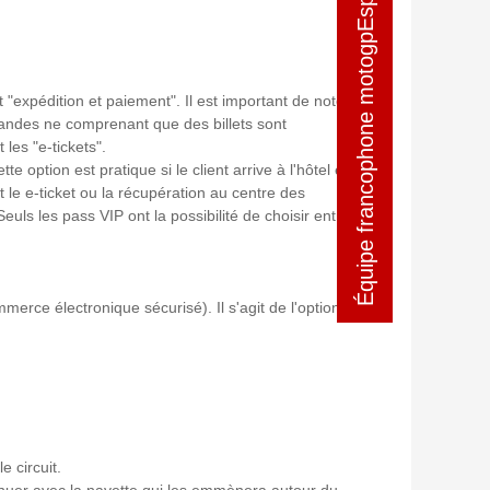
Équipe francophone motogpEspagne
Équipe francophone motogpEspagne
 "expédition et paiement". Il est important de noter
mmandes ne comprenant que des billets sont
les "e-tickets".
e option est pratique si le client arrive à l'hôtel en
t le e-ticket ou la récupération au centre des
uls les pass VIP ont la possibilité de choisir entre
rce électronique sécurisé). Il s'agit de l'option
e circuit.
tinuer avec la navette qui les emmènera autour du