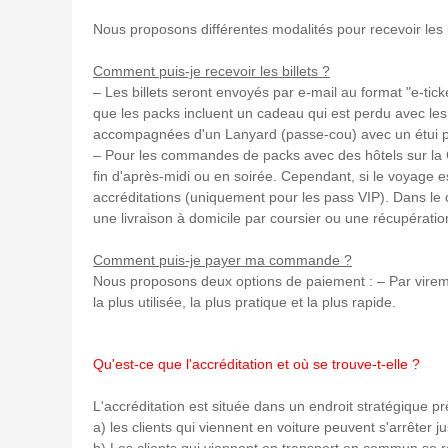
Nous proposons différentes modalités pour recevoir les b
Comment puis-je recevoir les billets ?
– Les billets seront envoyés par e-mail au format "e-tick
que les packs incluent un cadeau qui est perdu avec les
accompagnées d'un Lanyard (passe-cou) avec un étui pour 
– Pour les commandes de packs avec des hôtels sur la Costa
fin d'après-midi ou en soirée. Cependant, si le voyage est
accréditations (uniquement pour les pass VIP). Dans le ca
une livraison à domicile par coursier ou une récupératio
Comment puis-je payer ma commande ?
Nous proposons deux options de paiement : – Par viremen
la plus utilisée, la plus pratique et la plus rapide.
Qu'est-ce que l'accréditation et où se trouve-t-elle ?
L'accréditation est située dans un endroit stratégique prè
a) les clients qui viennent en voiture peuvent s'arrêter ju
b) Les clients qui viennent en transport en commun se r