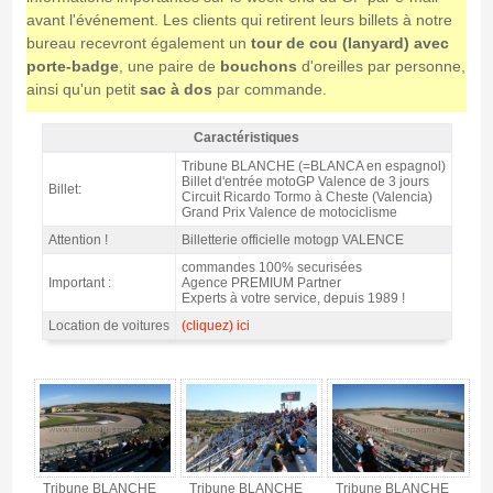
avant l'événement. Les clients qui retirent leurs billets à notre
bureau recevront également un
tour de cou (lanyard) avec
porte-badge
, une paire de
bouchons
d'oreilles par personne,
ainsi qu'un petit
sac à dos
par commande.
Caractéristiques
Billet Tribune BLANCHE MotoGP Valence 2026 - Caractéristiques
Tribune BLANCHE (=BLANCA en espagnol)
Billet d'entrée motoGP Valence de 3 jours
Billet:
Circuit Ricardo Tormo à Cheste (Valencia)
Grand Prix Valence de motociclisme
Attention !
Billetterie officielle motogp VALENCE
commandes 100% securisées
Important :
Agence PREMIUM Partner
Experts à votre service, depuis 1989 !
Location de voitures
(cliquez) ici
Billet Tribune BLANCHE MotoGP Valence 2026 - Gallerie 4
Tribune BLANCHE
Tribune BLANCHE
Tribune BLANCHE