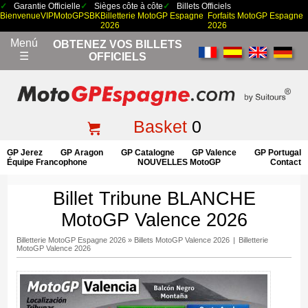
Garantie Officielle
Sièges côte à côte
Billets Officiels
Bienvenue
VIP
MotoGP
SBK
Billetterie MotoGP Espagne
Forfaits MotoGP Espagne
2026
2026
Menú
OBTENEZ VOS BILLETS
☰
OFFICIELS
Basket
0
GP Jerez
GP Aragon
GP Catalogne
GP Valence
GP Portugal
Équipe Francophone
NOUVELLES MotoGP
Contact
Billet Tribune BLANCHE
MotoGP Valence 2026
Billetterie MotoGP Espagne 2026
»
Billets MotoGP Valence 2026
|
Billetterie
MotoGP Valence 2026