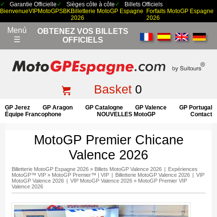
Garantie Officielle
Sièges côte à côte
Billets Officiels
Bienvenue
VIP
MotoGP
SBK
Billetterie MotoGP Espagne
Forfaits MotoGP Espagne
2026
2026
Menú
OBTENEZ VOS BILLETS
☰
OFFICIELS
Basket
0
GP Jerez
GP Aragon
GP Catalogne
GP Valence
GP Portugal
Équipe Francophone
NOUVELLES MotoGP
Contact
MotoGP Premier Chicane
Valence 2026
Billetterie MotoGP Espagne 2026
»
Billets MotoGP Valence 2026
|
Expériences
MotoGP™ VIP
»
MotoGP Premier™ | VIP
|
Billetterie MotoGP Valence 2026
|
VIP
MotoGP Valence 2026
|
VIP MotoGP Valence 2026
»
MotoGP Premier VIP
Valence 2026