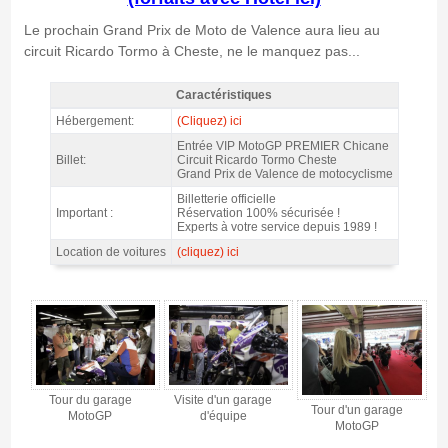
Le prochain Grand Prix de Moto de Valence aura lieu au
circuit Ricardo Tormo à Cheste, ne le manquez pas...
Caractéristiques
MotoGP Premier Chicane Valence 2026 - Caractéristiques
Hébergement:
(Cliquez) ici
Entrée VIP MotoGP PREMIER Chicane
Billet:
Circuit Ricardo Tormo Cheste
Grand Prix de Valence de motocyclisme
Billetterie officielle
Important :
Réservation 100% sécurisée !
Experts à votre service depuis 1989 !
Location de voitures
(cliquez) ici
MotoGP Premier Chicane Valence 2026 - Gallerie 4
Tour du garage
Visite d'un garage
Tour d'un garage
MotoGP
d'équipe
MotoGP