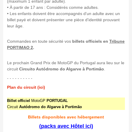
(maximum 1 enfant par adulte).
• À partir de 17 ans : Considérés comme adultes.
• Les enfants doivent être accompagnés d'un adulte avec un
billet payé et doivent présenter une pièce d'identité prouvant
leur âge.
Commandes en toute sécurité vos
billets officiels en
Tribune
PORTIMAO 2
.
Le prochain Grand Prix de MotoGP du Portugal aura lieu sur le
circuit
Circuito Autódromo do Algarve à Portimão
.
- - - - - - - - - -
Plan du circuit (ici)
Billet officiel
MotoGP
PORTUGAL
Circuit
Autódromo do Algarve à Portimão
Billets disponibles avec hébergement
(packs avec Hôtel ici)