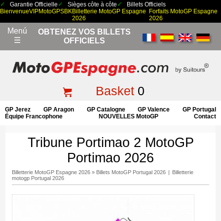
Garantie Officielle
Sièges côte à côte
Billets Officiels
Bienvenue
VIP
MotoGP
SBK
Billetterie MotoGP Espagne
Forfaits MotoGP Espagne
2026
2026
Menú
OBTENEZ VOS BILLETS
☰
OFFICIELS
Basket
0
GP Jerez
GP Aragon
GP Catalogne
GP Valence
GP Portugal
Équipe Francophone
NOUVELLES MotoGP
Contact
Tribune Portimao 2 MotoGP
Portimao 2026
Billetterie MotoGP Espagne 2026
»
Billets MotoGP Portugal 2026
|
Billetterie
motogp Portugal 2026