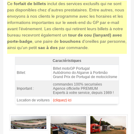
Ce
forfait de billets
inclut des services exclusifs qui ne sont
pas disponibles chez d’autres prestataires. Entre autres, nous
envoyons à nos clients le programme avec les horaires et les
informations importantes sur le week-end du GP par e-mail
avant l'événement. Les clients qui retirent leurs billets à notre
bureau recevront également un
tour de cou (lanyard) avec
porte-badge
, une paire de
bouchons
d'oreilles par personne,
ainsi qu'un petit
sac à dos
par commande.
Caractéristiques
Tribune Portimao 2 MotoGP Portimao 2026 - Caractéristiques
Billet motoGP Portugal
Billet:
Autódromo do Algarve à Portimão
Grand Prix de Portugal de motociclisme
commandes 100% securisées
Important :
Agence officielle PREMIUM
Experts à votre service, depuis 1989 !
Location de voitures
(cliquez) ici
Tribune Portimao 2 MotoGP Portimao 2026 - Gallerie 4