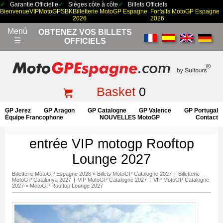
Garantie Officielle
Sièges côte à côte
Billets Officiels
Bienvenue
VIP
MotoGP
SBK
Billetterie MotoGP Espagne
Forfaits MotoGP Espagne
2026
2026
Menú
OBTENEZ VOS BILLETS
☰
OFFICIELS
Basket
0
GP Jerez
GP Aragon
GP Catalogne
GP Valence
GP Portugal
Équipe Francophone
NOUVELLES MotoGP
Contact
entrée VIP motogp Rooftop
Lounge 2027
Billetterie MotoGP Espagne 2026
»
Billets MotoGP Catalogne 2027
|
Billetterie
MotoGP Catalunya 2027
|
VIP MotoGP Catalogne 2027
|
VIP MotoGP Catalogne
2027
»
MotoGP Rooftop Lounge 2027