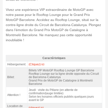
Vivez une expérience VIP extraordinaire de MotoGP avec
notre passe pour le Rooftop Lounge pour le Grand Prix
MotoGP Barcelone. Accédez au Rooftop Lounge, situé sur la
contre-ligne droite du Circuit de Barcelona-Catalunya. Plongez
dans l'émotion du Grand Prix MotoGP de Catalogne à
Montmeló Barcelone. Ne manquez pas cette opportunité
inoubliable !
Caractéristiques
entrée VIP motogp Rooftop Lounge 2027 - Caractéristiques
Hébergement:
(Cliquez) ici
Billets VIP MotoGP Rooftop Lounge GP Barcelone
Rooftop Lounge sur la ligne droite opposée du Circuit
Billet:
de Barcelona-Catalunya
Grand Prix de MotoGP de Catalogne à Montmeló
Barcelone
Jeudi : visite du Pitlane (en attente de
confirmation/jauge limitée)
Attention !
Selon les horaires officiels publiés quelques jours
avant le GP
Location de
(cliquez) ici