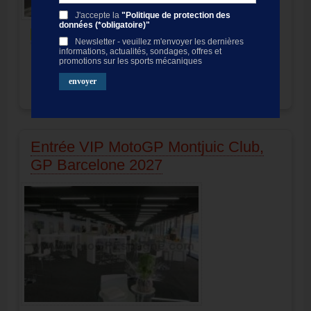
J'accepte la
"Politique de protection des
données (*obligatoire)"
Entrée VIP
Newsletter - veuillez m'envoyer les dernières
"
Pitlane Lounge
"
informations, actualités, sondages, offres et
Pass VIP motogp Catalogne
promotions sur les sports mécaniques
Entrée 3 jours/Catering 3 jours
non disponible
Prix:
999.00
EUR
Entrée VIP MotoGP Montjuic Club,
GP Barcelone 2027