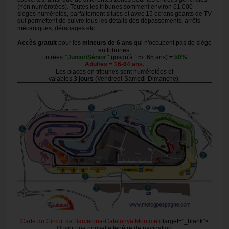
(non numérotées). Toutes les tribunes somment environ 61.000
sièges numérotés, parfaitement situés et avec 15 écrans géants de TV
qui permettent de suivre tous les détails des dépassements, arrêts
mécaniques, dérapages etc.
Accès gratuit
pour les
mineurs de 6 ans
qui n'occupent pas de siège
en tribunes.
Entrées
"
Junior/Sénior
"
(jusqu'à 15/+65 ans)
=
50%
Adultes = 16-64 ans.
Les places en tribunes sont numérotées et
valables
3 jours
(Vendredi-Samedi-Dimanche).
Carte du Circuit de Barcelona-Catalunya Montmelo
target="_blank">
Ouvrir une nouvelle fenêtre de navigation