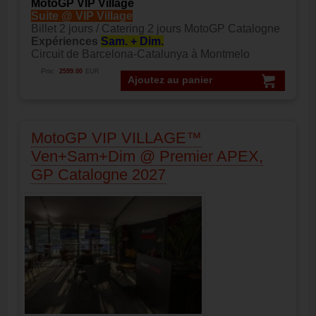
MotoGP VIP Village
Suite @ VIP Village
Billet 2 jours / Catering 2 jours MotoGP Catalogne
Expériences
Sam. + Dim.
Circuit de Barcelona-Catalunya à Montmelo
Prix:
2599.00
EUR
Ajoutez au panier
MotoGP VIP VILLAGE™
Ven+Sam+Dim @ Premier APEX,
GP Catalogne 2027