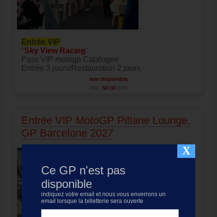
Entrée VIP
"
Sky View Racing
"
Pass VIP motogp Catalogne
Entrée 3 jours/Restauration 2 jours
non disponible
Prix:
587.00
EUR
Entrée VIP MotoGP Pitlane Lounge,
GP Barcelone 2027
X
Ce GP n'est pas
disponible
indiquez votre email et nous vous enverrons un
email lorsque la billetterie sera ouverte