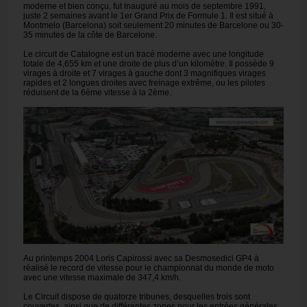
moderne et bien conçu, fut inauguré au mois de septembre 1991,
juste 2 semaines avant le 1er Grand Prix de Formule 1. Il est situé à
Montmelo (Barcelona) soit seulement 20 minutes de Barcelone ou 30-
35 minutes de la côte de Barcelone.
Le circuit de Catalogne est un tracé moderne avec une longitude
totale de 4,655 km et une droite de plus d’un kilomètre. Il possède 9
virages à droite et 7 virages à gauche dont 3 magnifiques virages
rapides et 2 longues droites avec freinage extrême, ou les pilotes
réduisent de la 6ème vitesse à la 2ème.
Au printemps 2004 Loris Capirossi avec sa Desmosedici GP4 à
réalisé le record de vitesse pour le championnat du monde de moto
avec une vitesse maximale de 347,4 km/h.
Le Circuit dispose de quatorze tribunes, desquelles trois sont
couvertes, ainsi que de différentes zones pour les entrées générales