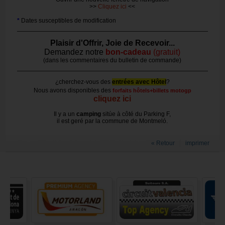
>>
Cliquez ici
<<
*
Dates susceptibles de modification
Plaisir d'Offrir, Joie de Recevoir...
Demandez notre
bon-cadeau
(gratuit)
(dans les commentaires du bulletin de commande)
¿cherchez-vous des
entrées avec Hôtel
?
Nous avons disponibles des
forfaits hôtels+billets motogp
cliquez ici
Il y a un
camping
sitúe à côté du Parking F,
il est geré par la commune de Montmeló.
« Retour
imprimer