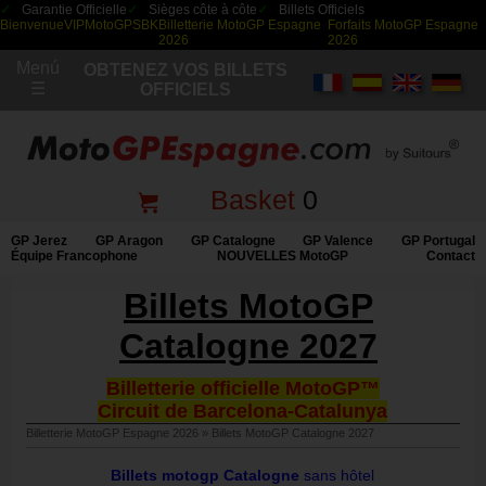
Garantie Officielle
Sièges côte à côte
Billets Officiels
Bienvenue
VIP
MotoGP
SBK
Billetterie MotoGP Espagne
Forfaits MotoGP Espagne
2026
2026
Menú
OBTENEZ VOS BILLETS
☰
OFFICIELS
Basket
0
GP Jerez
GP Aragon
GP Catalogne
GP Valence
GP Portugal
Équipe Francophone
NOUVELLES MotoGP
Contact
Billets MotoGP
Catalogne 2027
Billetterie officielle MotoGP™
Circuit de Barcelona-Catalunya
Billetterie MotoGP Espagne 2026
»
Billets MotoGP Catalogne 2027
Billets motogp Catalogne
sans hôtel