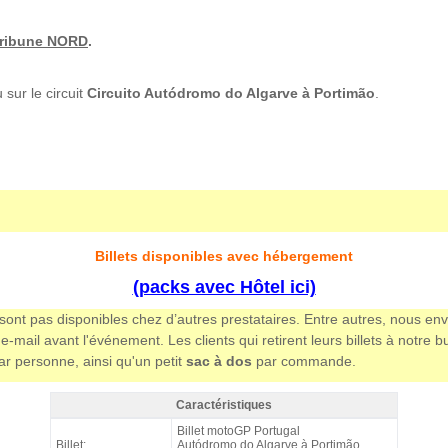
ribune NORD
.
sur le circuit
Circuito Autódromo do Algarve à Portimão
.
Billets disponibles avec hébergement
(packs avec Hôtel ici)
e sont pas disponibles chez d’autres prestataires. Entre autres, nous e
-mail avant l'événement. Les clients qui retirent leurs billets à notr
par personne, ainsi qu'un petit
sac à dos
par commande.
Caractéristiques
Tribune Nord MotoGP Portimao 2026 - Caractéristiques
Billet motoGP Portugal
Billet:
Autódromo do Algarve à Portimão