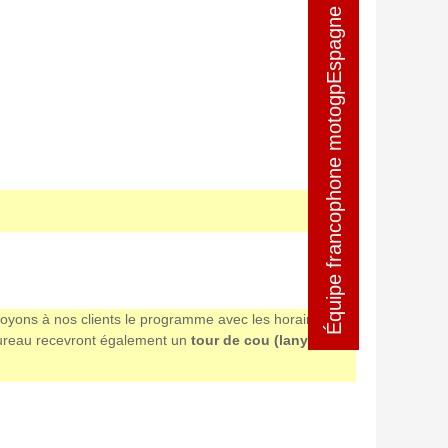
Équipe francophone motogpEspagne
Équipe francophone motogpEspagne
nvoyons à nos clients le programme avec les horaires et
e bureau recevront également un
tour de cou (lanyard)