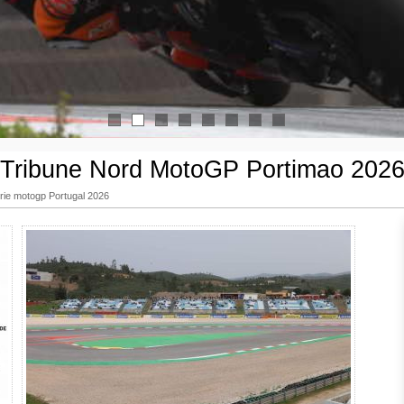
1
2
3
4
5
6
7
8
Tribune Nord MotoGP Portimao 202
terie motogp Portugal 2026