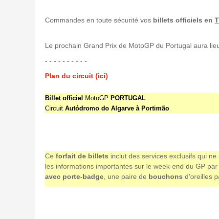
Commandes en toute sécurité vos
billets officiels en
T
Le prochain Grand Prix de MotoGP du Portugal aura lieu 
- - - - - - - - - -
Plan du circuit (ici)
Billet officiel
MotoGP
PORTUGAL
Circuit
Autódromo do Algarve à Portimão
Ce
forfait de billets
inclut des services exclusifs qui n
les informations importantes sur le week-end du GP par e
avec porte-badge
, une paire de
bouchons
d'oreilles 