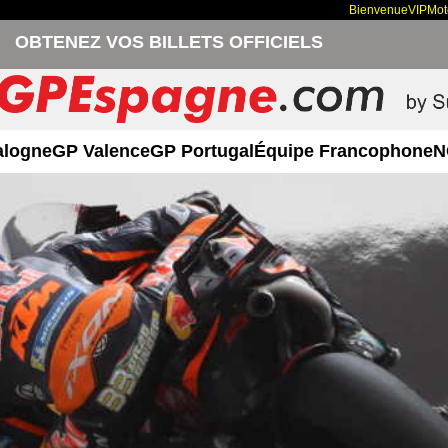
Bienvenue
VIP
Mo
OBTENEZ VOS BILLETS OFFICIELS
alogne
GP Valence
GP Portugal
Équipe Francophone
N