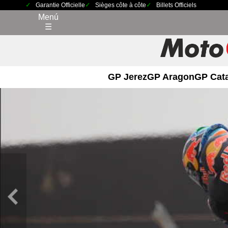
Garantie Officielle
Sièges côte à côte
Billets Officiels
Menú
☰
GP Jerez
GP Aragon
GP Cat