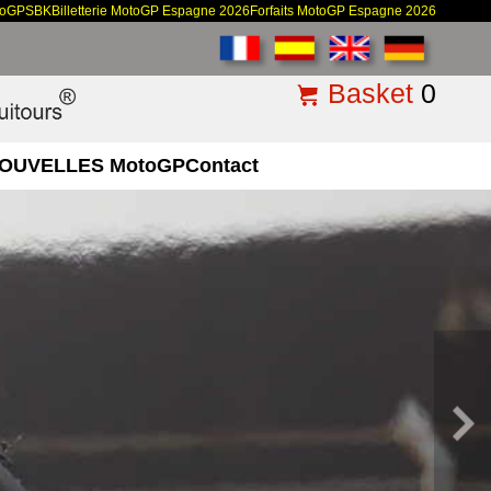
toGP
SBK
Billetterie MotoGP Espagne 2026
Forfaits MotoGP Espagne 2026
Basket
0
OUVELLES MotoGP
Contact