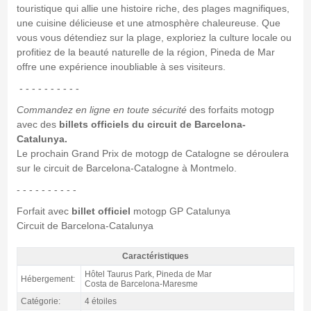
touristique qui allie une histoire riche, des plages magnifiques,
une cuisine délicieuse et une atmosphère chaleureuse. Que
vous vous détendiez sur la plage, exploriez la culture locale ou
profitiez de la beauté naturelle de la région, Pineda de Mar
offre une expérience inoubliable à ses visiteurs.
- - - - - - - - - -
Commandez en ligne en toute sécurité
des forfaits motogp
avec des
billets officiels du circuit de Barcelona-
Catalunya.
Le prochain Grand Prix de motogp de Catalogne se déroulera
sur le circuit de Barcelona-Catalogne à Montmelo.
- - - - - - - - - -
Forfait avec
billet officiel
motogp GP Catalunya
Circuit de Barcelona-Catalunya
Caractéristiques
Forfait Costa MotoGP Catalogne, hôtel Taurus Park 4* / 3 nuits p.d. -
Hôtel Taurus Park, Pineda de Mar
Hébergement:
Caractéristiques
Costa de Barcelona-Maresme
Catégorie:
4 étoiles