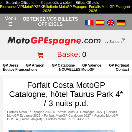
Garantie Officielle
Sièges côte à côte
Billets Officiels
Bienvenue
VIP
MotoGP
SBK
Billetterie MotoGP Espagne
Forfaits MotoGP Espagne
2026
2026
Menú
OBTENEZ VOS BILLETS
☰
OFFICIELS
Basket
0
GP Jerez
GP Aragon
GP Catalogne
GP Valence
GP Portugal
Équipe Francophone
NOUVELLES MotoGP
Contact
Forfait Costa MotoGP
Catalogne, hôtel Taurus Park 4*
/ 3 nuits p.d.
Forfaits MotoGP Espagne 2026
»
Forfaits MotoGP Catalogne 2027
|
Forfaits
MotoGP Espagne 2026
»
Forfaits MotoGP Catalogne 2027
»
Forfaits MotoGP
COSTA (Calella-Malgrat)
|
Forfaits MotoGP COSTA 2027