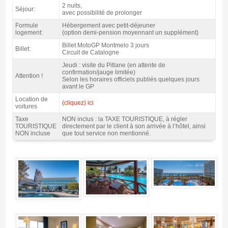
2 nuits,
Séjour:
avec possibilité de prolonger
Formule
Hébergement avec petit-déjeuner
logement:
(option demi-pension moyennant un supplément)
Billet MotoGP Montmelo 3 jours
Billet:
Circuit de Catalogne
Jeudi : visite du Pitlane (en attente de
confirmation/jauge limitée)
Attention !
Selon les horaires officiels publiés quelques jours
avant le GP
Location de
(cliquez) ici
voitures
Taxe
NON inclus : la TAXE TOURISTIQUE, à régler
TOURISTIQUE
directement par le client à son arrivée à l’hôtel, ainsi
NON incluse
que tout service non mentionné.
Forfait Costa MotoGP Catalogne, hôtel Taurus Park 4* / 3 nuits p.d. - Gallerie
4