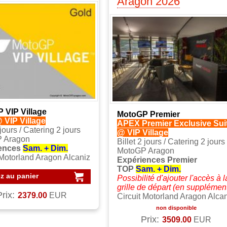
Aragon 2026
 VIP Village
MotoGP Premier
 VIP Village
APEX Premier Exclusive Sui
 jours / Catering 2 jours
@ VIP Village
 Aragon
Billet 2 jours / Catering 2 jours
ences
Sam. + Dim.
MotoGP Aragon
 Motorland Aragon Alcaniz
Expériences Premier
TOP
Sam. + Dim.
z au panier
Possibilité d'ajouter l'accès à l
grille de départ (en supplémen
Prix:
2379.00
EUR
Circuit Motorland Aragon Alca
non disponible
Prix:
3509.00
EUR