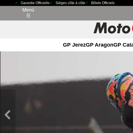
Garantie Officielle
Sièges côte à côte
Billets Officiels
Menú
☰
GP Jerez
GP Aragon
GP Cat