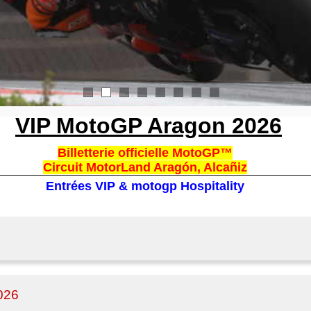
1
2
3
4
5
6
7
8
VIP MotoGP Aragon 2026
Billetterie officielle MotoGP™
Circuit MotorLand Aragón, Alcañiz
Entrées VIP & motogp Hospitality
026