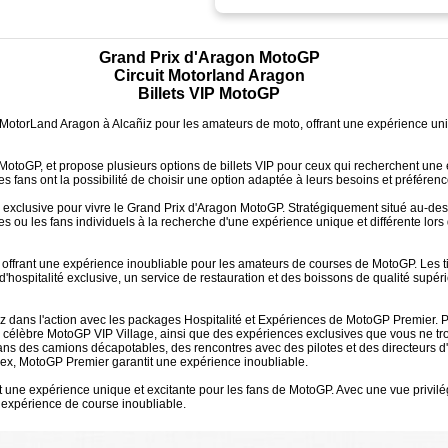
Grand Prix d'Aragon MotoGP
Circuit Motorland Aragon
Billets VIP MotoGP
e MotorLand Aragon à Alcañiz pour les amateurs de moto, offrant une expérience uniq
MotoGP, et propose plusieurs options de billets VIP pour ceux qui recherchent une 
 fans ont la possibilité de choisir une option adaptée à leurs besoins et préférenc
 exclusive pour vivre le Grand Prix d'Aragon MotoGP. Stratégiquement situé au-dessu
roupes ou les fans individuels à la recherche d'une expérience unique et différente l
fs, offrant une expérience inoubliable pour les amateurs de courses de MotoGP. Les t
ospitalité exclusive, un service de restauration et des boissons de qualité supérie
 dans l'action avec les packages Hospitalité et Expériences de MotoGP Premier. 
 célèbre MotoGP VIP Village, ainsi que des expériences exclusives que vous ne trou
dans des camions décapotables, des rencontres avec des pilotes et des directeurs d
Apex, MotoGP Premier garantit une expérience inoubliable.
nt une expérience unique et excitante pour les fans de MotoGP. Avec une vue privilé
e expérience de course inoubliable.