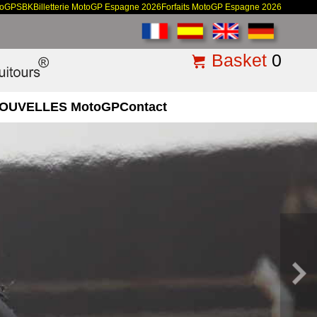
toGP
SBK
Billetterie MotoGP Espagne 2026
Forfaits MotoGP Espagne 2026
Basket
0
OUVELLES MotoGP
Contact