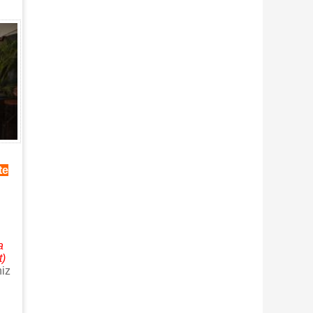
te
a
t)
niz