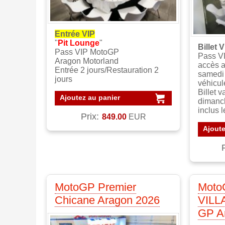
Entrée VIP
"
Pit Lounge
"
Billet 
Pass VIP MotoGP
Pass V
Aragon Motorland
accès 
Entrée 2 jours/Restauration 2
samedi 
jours
véhicul
Billet 
Ajoutez au panier
dimanch
inclus 
Prix:
849.00
EUR
Ajoute
MotoGP Premier
Moto
Chicane Aragon 2026
VILL
GP A