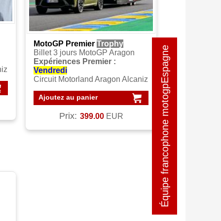
MotoGP Premier
Trophy
Équipe francophone motogpEspagne
Équipe francophone motogpEspagne
Billet 3 jours MotoGP Aragon
Expériences Premier :
niz
Vendredi
Circuit Motorland Aragon Alcaniz
Ajoutez au panier
Prix:
399.00
EUR