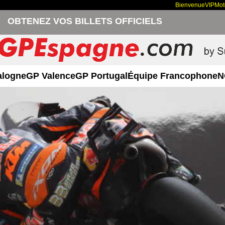
Bienvenue
VIP
Mo
OBTENEZ VOS BILLETS OFFICIELS
alogne
GP Valence
GP Portugal
Équipe Francophone
N