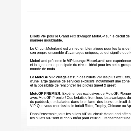
Billets VIP pour le Grand Prix d'Aragon MotoGP sur le circuit d
manière inoubliable.
Le Circuit Motorland est un lieu emblématique pour les fans de 
son propre ensemble d'avantages uniques, ce qui signifie que les
MotorLand présente le
VIP Lounge MotorLand
, une expérience
et la ligne droite principale du circuit. Idéal pour les petits g
monde de moto.
Le
MotoGP VIP Village
est l'un des billets VIP les plus exclusi
d'une large gamme de services exclusifs, notamment une zone d'h
et la possibilité de rencontrer les pilotes (meet & greet).
MotoGP PREMIER:
Expériences exclusives de MotoGP. Plongez
avec MotoGP Premier! Ces forfaits offrent tous les avantages du
du paddock, des balades dans le pit lane, des tours du circuit 
VIP. Que vous choisissiez le forfait Rider, Trophy, Chicane ou 
Dans l'ensemble, tous les billets VIP du circuit MotorLand offre
les billets VIP sont le choix idéal pour ceux qui recherchent un