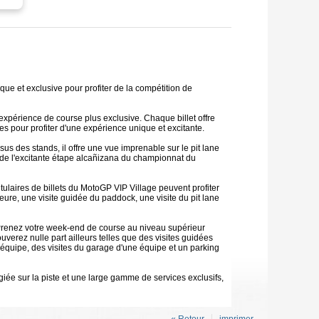
ue et exclusive pour profiter de la compétition de
expérience de course plus exclusive. Chaque billet offre
es pour profiter d'une expérience unique et excitante.
s des stands, il offre une vue imprenable sur le pit lane
ors de l'excitante étape alcañizana du championnat du
itulaires de billets du MotoGP VIP Village peuvent profiter
ure, une visite guidée du paddock, une visite du pit lane
Prenez votre week-end de course au niveau supérieur
verez nulle part ailleurs telles que des visites guidées
'équipe, des visites du garage d'une équipe et un parking
giée sur la piste et une large gamme de services exclusifs,
« Retour
imprimer