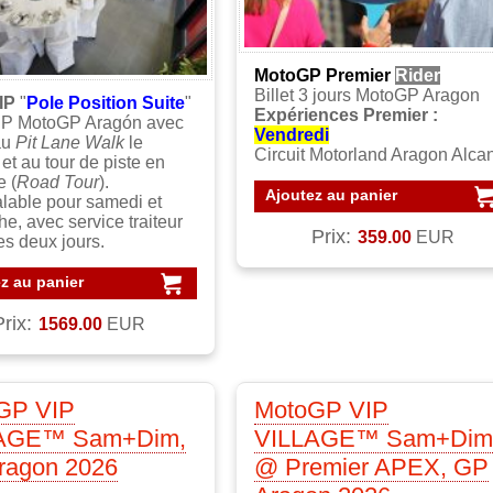
MotoGP Premier
Rider
Billet 3 jours MotoGP Aragon
VIP
"
Pole Position Suite
"
Expériences Premier :
IP MotoGP Aragón avec
Vendredi
au
Pit Lane Walk
le
Circuit Motorland Aragon Alca
et au tour de piste en
e (
Road Tour
).
Ajoutez au panier
valable pour samedi et
e, avec service traiteur
Prix:
359.00
EUR
les deux jours.
z au panier
Prix:
1569.00
EUR
GP VIP
MotoGP VIP
AGE™ Sam+Dim,
VILLAGE™ Sam+Dim
ragon 2026
@ Premier APEX, GP