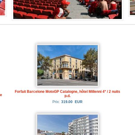
Forfait Barcelone MotoGP Catalogne, hôtel Millenni 4* / 2 nuits
le
p.d.
Prix:
319.00
EUR