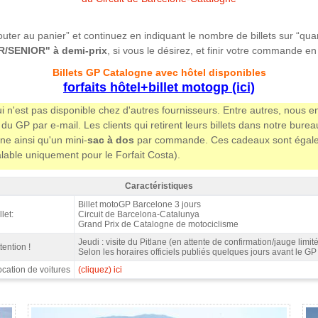
jouter au panier” et continuez en indiquant le nombre de billets sur “qua
/SENIOR" à demi-prix
, si vous le désirez, et finir votre commande 
Billets GP Catalogne avec hôtel disponibles
forfaits hôtel+billet motogp (ici)
i n'est pas disponible chez d'autres fournisseurs. Entre autres, nous 
du GP par e-mail. Les clients qui retirent leurs billets dans notre bur
ne ainsi qu'un mini-
sac à dos
par commande. Ces cadeaux sont égalemen
(valable uniquement pour le Forfait Costa).
Caractéristiques
ibune B motoGP Barcelone 2027 - Caractéristiques
Billet motoGP Barcelone 3 jours
llet:
Circuit de Barcelona-Catalunya
Grand Prix de Catalogne de motociclisme
Jeudi : visite du Pitlane (en attente de confirmation/jauge limit
tention !
Selon les horaires officiels publiés quelques jours avant le GP
cation de voitures
(cliquez) ici