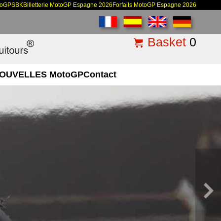
toGP
SBK
Billetterie MotoGP Espagne 2026
Forfaits MotoGP Espagne 2026
Basket
0
OUVELLES MotoGP
Contact