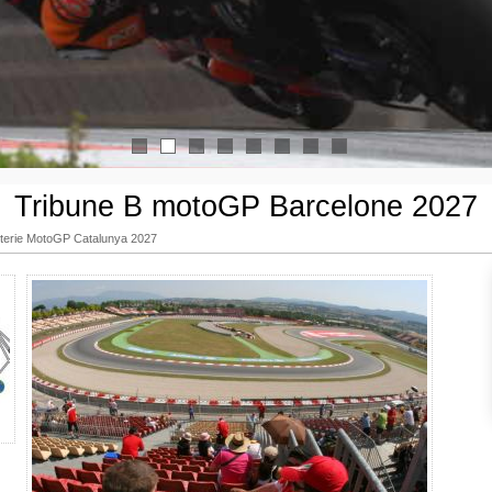
1
2
3
4
5
6
7
8
Tribune B motoGP Barcelone 2027
etterie MotoGP Catalunya 2027