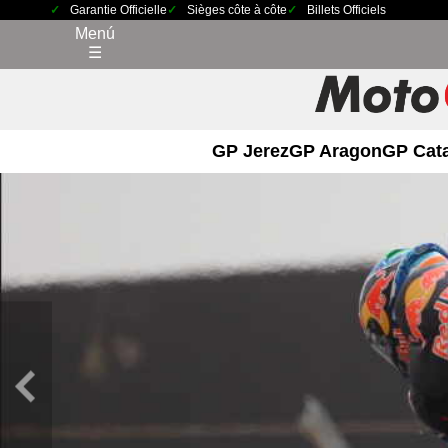
Garantie Officielle
Sièges côte à côte
Billets Officiels
Menú
☰
GP Jerez
GP Aragon
GP Cat