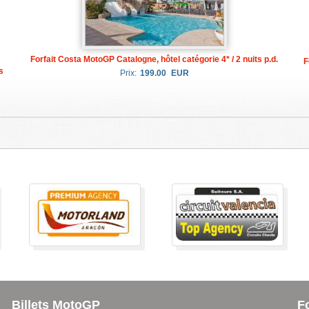
Forfait Costa MotoGP Catalogne, hôtel catégorie 4* / 2 nuits p.d.
F
s
Prix:
199.00
EUR
Billets MotoGP
F