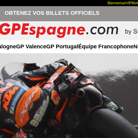
Bienvenue
VIP
Mo
OBTENEZ VOS BILLETS OFFICIELS
alogne
GP Valence
GP Portugal
Équipe Francophone
N