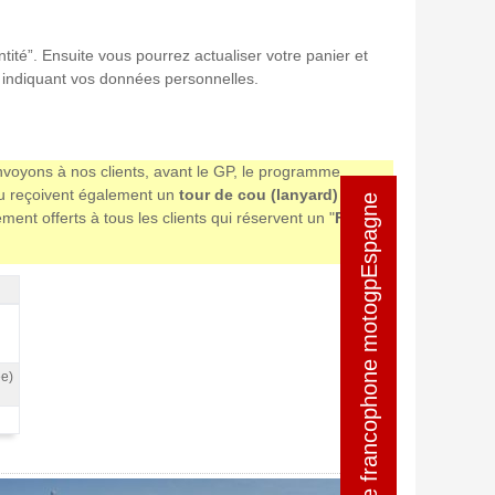
ntité”. Ensuite vous pourrez actualiser votre panier et
en indiquant vos données personnelles.
envoyons à nos clients, avant le GP, le programme
eau reçoivent également un
tour de cou (lanyard) avec
Équipe francophone motogpEspagne
Équipe francophone motogpEspagne
t offerts à tous les clients qui réservent un "
Forfait
ée)