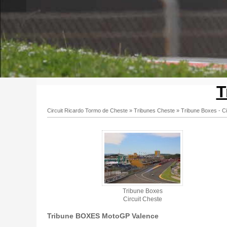
T
Circuit Ricardo Tormo de Cheste
»
Tribunes Cheste
»
Tribune Boxes - Ci
Tribune Boxes - Circuit Cheste - Gallerie 3
Tribune Boxes
Circuit Cheste
Tribune BOXES MotoGP Valence