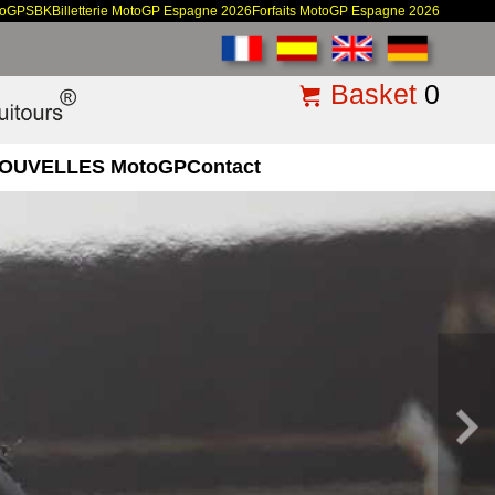
toGP
SBK
Billetterie MotoGP Espagne 2026
Forfaits MotoGP Espagne 2026
Basket
0
OUVELLES MotoGP
Contact