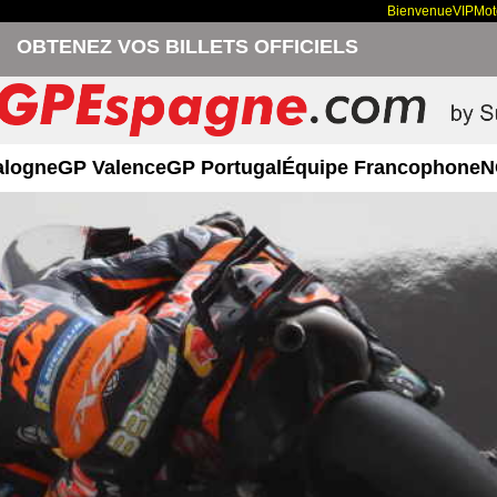
Bienvenue
VIP
Mo
OBTENEZ VOS BILLETS OFFICIELS
alogne
GP Valence
GP Portugal
Équipe Francophone
N