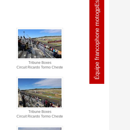
Équipe francophone motogpEspagne
Équipe francophone motogpEspagne
Tribune Boxes
Circuit Ricardo Tormo Cheste
Tribune Boxes
Circuit Ricardo Tormo Cheste