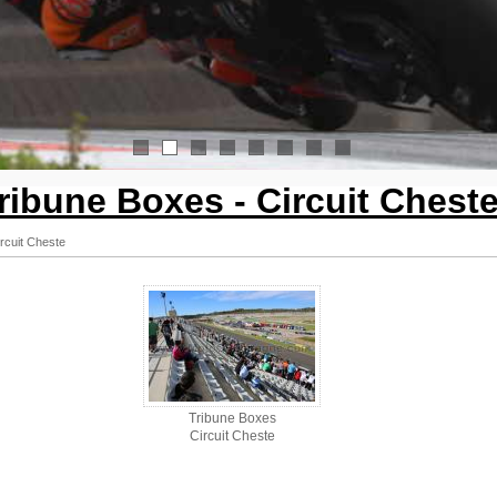
1
2
3
4
5
6
7
8
ribune Boxes - Circuit Chest
rcuit Cheste
Tribune Boxes
Circuit Cheste