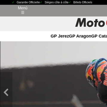
Garantie Officielle
Sièges côte à côte
Billets Officiels
Menú
☰
GP Jerez
GP Aragon
GP Cat