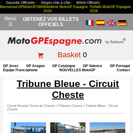
Garantie Officielle
Sièges côte à côte
Billets Officiels
Bienvenue
VIP
MotoGP
SBK
Billetterie MotoGP Espagne
Forfaits MotoGP Espagne
2026
2026
Menú
OBTENEZ VOS BILLETS
☰
OFFICIELS
Basket
0
GP Jerez
GP Aragon
GP Catalogne
GP Valence
GP Portugal
Équipe Francophone
NOUVELLES MotoGP
Contact
Tribune Bleue - Circuit
Cheste
Circuit Ricardo Tormo de Cheste
»
Tribunes Cheste
»
Tribune Bleue - Circuit
Cheste
Tribune Bleue - Circuit Cheste - Gallerie 3