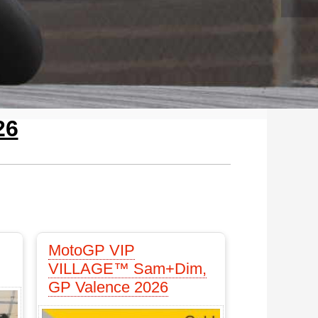
26
MotoGP VIP
VILLAGE™ Sam+Dim,
GP Valence 2026