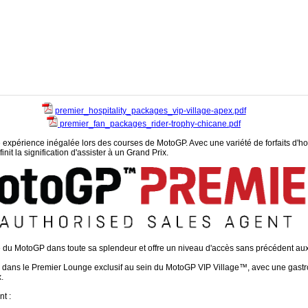
premier_hospitality_packages_vip-village-apex.pdf
premier_fan_packages_rider-trophy-chicane.pdf
xpérience inégalée lors des courses de MotoGP. Avec une variété de forfaits d'hosp
it la signification d'assister à un Grand Prix.
du MotoGP dans toute sa splendeur et offre un niveau d'accès sans précédent aux 
se dans le Premier Lounge exclusif au sein du MotoGP VIP Village™, avec une gastro
.
t :