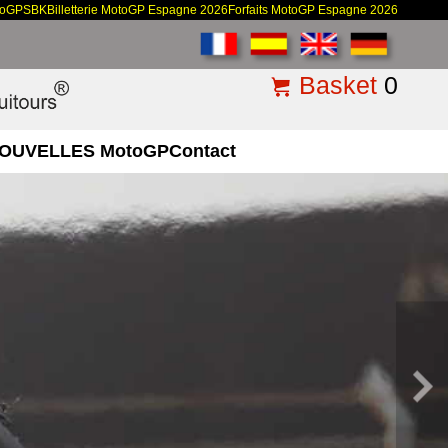
toGP
SBK
Billetterie MotoGP Espagne 2026
Forfaits MotoGP Espagne 2026
Basket
0
OUVELLES MotoGP
Contact