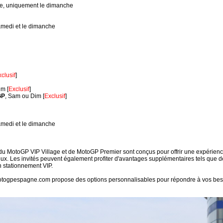
pe, uniquement le dimanche
medi et le dimanche
clusif
]
im [
Exclusif
]
GP
, Sam ou Dim [
Exclusif
]
medi et le dimanche
es du MotoGP VIP Village et de MotoGP Premier sont conçus pour offrir une expér
eux. Les invités peuvent également profiter d'avantages supplémentaires tels que
un stationnement VIP.
otogpespagne.com propose des options personnalisables pour répondre à vos beso