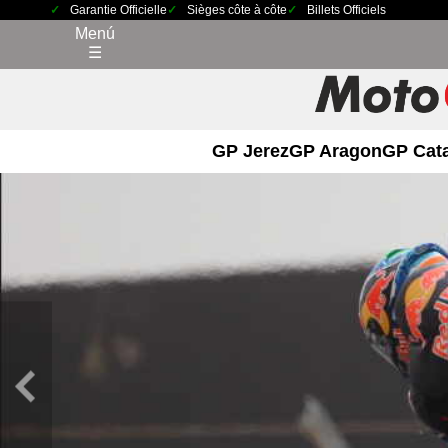
Garantie Officielle
Sièges côte à côte
Billets Officiels
Menú
☰
GP Jerez
GP Aragon
GP Cat