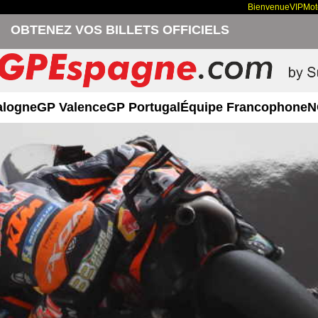
Bienvenue
VIP
Mo
OBTENEZ VOS BILLETS OFFICIELS
alogne
GP Valence
GP Portugal
Équipe Francophone
N