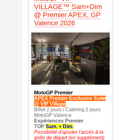
VILLAGE™ Sam+Dim
@ Premier APEX, GP
Valence 2026
MotoGP Premier
APEX Premier Exclusive Suite
@ VIP Village
Billet 2 jours / Catering 2 jours
MotoGP Valence
Expériences Premier
TOP
Sam. + Dim.
Possibilité d'ajouter l'accès à la
grille de départ (en supplément)