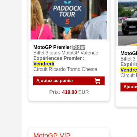
MotoGP Premier
Rider
Billet 3 jours MotoGP Valence
MotoGP
Expériences Premier :
Billet 
Vendredi
Expéri
Circuit Ricardo Tormo Cheste
Vendre
Circuit
Ajoutez au panier
Ajoute
Prix:
419.00
EUR
MotoGP VIP