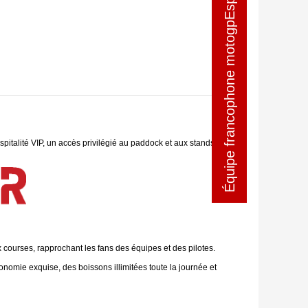
Équipe francophone motogpEspagne
Équipe francophone motogpEspagne
italité VIP, un accès privilégié au paddock et aux stands,
courses, rapprochant les fans des équipes et des pilotes.
nomie exquise, des boissons illimitées toute la journée et