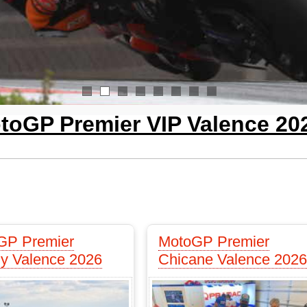
1
2
3
4
5
6
7
8
toGP Premier VIP Valence 20
GP Premier
MotoGP Premier
y Valence 2026
Chicane Valence 2026