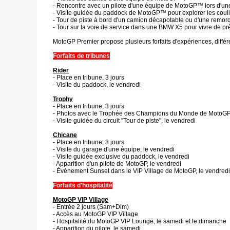
- Rencontre avec un pilote d'une équipe de MotoGP™ lors d'une
- Visite guidée du paddock de MotoGP™ pour explorer les couli
- Tour de piste à bord d'un camion décapotable ou d'une remorque
- Tour sur la voie de service dans une BMW X5 pour vivre de près
MotoGP Premier propose plusieurs forfaits d'expériences, diffé
Forfaits de tribunes
Rider
- Place en tribune, 3 jours
- Visite du paddock, le vendredi
Trophy
- Place en tribune, 3 jours
- Photos avec le Trophée des Champions du Monde de MotoGP,
- Visite guidée du circuit "Tour de piste", le vendredi
Chicane
- Place en tribune, 3 jours
- Visite du garage d'une équipe, le vendredi
- Visite guidée exclusive du paddock, le vendredi
- Apparition d'un pilote de MotoGP, le vendredi
- Événement Sunset dans le VIP Village de MotoGP, le vendredi
Forfaits d'hospitalité
MotoGP VIP Village
- Entrée 2 jours (Sam+Dim)
- Accès au MotoGP VIP Village
- Hospitalité du MotoGP VIP Lounge, le samedi et le dimanche
- Apparition du pilote, le samedi