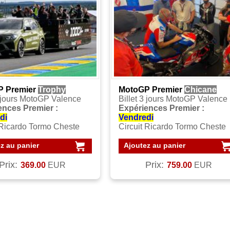
 Premier
Trophy
MotoGP Premier
Chicane
3 jours MotoGP Valence
Billet 3 jours MotoGP Valence
ences Premier :
Expériences Premier :
di
Vendredi
 Ricardo Tormo Cheste
Circuit Ricardo Tormo Cheste
z au panier
Ajoutez au panier
Prix:
Prix:
369.00
EUR
759.00
EUR