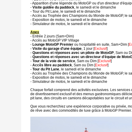
- Apparition d'une légende du MotoGP ou d'un directeur d'équi
-
Visite guidée du paddock
, le samedi et le dimanche
- Tour du Pit Lane, le samedi et le dimanche
- Accès au Trophée des Champions du Monde de MotoGP, le sa
- Exposition de motos, le samedi et le dimanche
- Simulateur de motos, le samedi et le dimanche
Apex
- Entrée 2 jours (Sam+Dim)
- Accès au MotoGP VIP Village
-
Lounge MotoGP Premier
ou hospitalité en suite, Sam+Dim [
Ex
-
Visite du garage d'une équipe
, 1 jour [
Exclusif
]
-
Questions et réponses avec un pilote de MotoGP
, Sam ou D
-
Questions et réponses avec un directeur d'équipe de Moto
-
Tour de la voie de service
, Sam ou Dim [
Exclusif
]
-
Accès libre au paddock
, Sam ou Dim [
Exclusif
]
-
Tour du Pit Lane
, le samedi et le dimanche
- Accès au Trophée des Champions du Monde de MotoGP, le sa
- Exposition de motos, le samedi et le dimanche
- Simulateur de motos, le samedi et le dimanche
Chaque forfait comprend des activités exclusives. Les servic
de divertissement exclusif et des menus gastronomiques délici
pit lane, des circuits en camions décapotables sur le circuit et 
Que vous recherchiez une expérience corporative ou privée, m
de rêve avec des commodités de luxe grâce à MotoGP Premier.