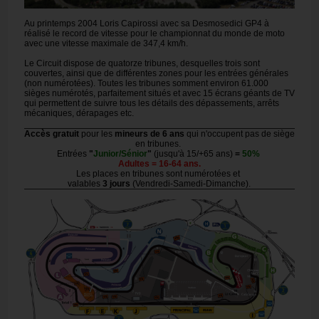
Au printemps 2004 Loris Capirossi avec sa Desmosedici GP4 à
réalisé le record de vitesse pour le championnat du monde de moto
avec une vitesse maximale de 347,4 km/h.
Le Circuit dispose de quatorze tribunes, desquelles trois sont
couvertes, ainsi que de différentes zones pour les entrées générales
(non numérotées). Toutes les tribunes somment environ 61.000
sièges numérotés, parfaitement situés et avec 15 écrans géants de TV
qui permettent de suivre tous les détails des dépassements, arrêts
mécaniques, dérapages etc.
Accès gratuit
pour les
mineurs de 6 ans
qui n'occupent pas de siège
en tribunes.
Entrées
"
Junior/Sénior
"
(jusqu'à 15/+65 ans)
=
50%
Adultes = 16-64 ans.
Les places en tribunes sont numérotées et
valables
3 jours
(Vendredi-Samedi-Dimanche).