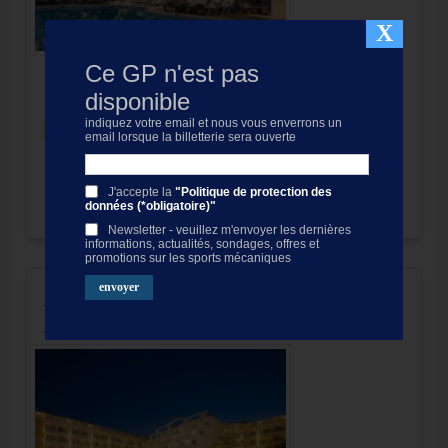
X
Ce GP n'est pas
Hôtels
4
étoiles
, situés entre Calella et Santa
Susanna:
HTop Amaika/Jadhe (Calella
disponible
Palace)/
Pineda Palace suelement adults (+18
indiquez votre email et nous vous enverrons un
ans)
/Royal Sun/Royal Sun Suites
email lorsque la billetterie sera ouverte
Distance au circuit:
35 minutes
Forfait Hôtel & billet
motogp Catalunya 2027
Circuit de Barcelona-Montmelo
J'accepte la
"Politique de protection des
données (*obligatoire)"
non disponible
Prix:
249.00
EUR
Newsletter - veuillez m'envoyer les dernières
informations, actualités, sondages, offres et
promotions sur les sports mécaniques
Forfait Costa MotoGP Catalogne,
hôtels Aqua 4* / 3 nuits p.d.