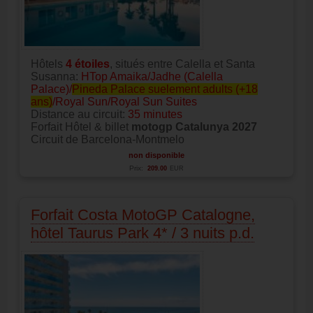
Hôtels
4
étoiles
, situés entre Calella et Santa
Susanna:
HTop Amaika/Jadhe (Calella
Palace)/
Pineda Palace suelement adults (+18
ans)
/Royal Sun/Royal Sun Suites
Distance au circuit:
35 minutes
Forfait Hôtel & billet
motogp Catalunya 2027
Circuit de Barcelona-Montmelo
non disponible
Prix:
209.00
EUR
Forfait Costa MotoGP Catalogne,
hôtel Taurus Park 4* / 3 nuits p.d.