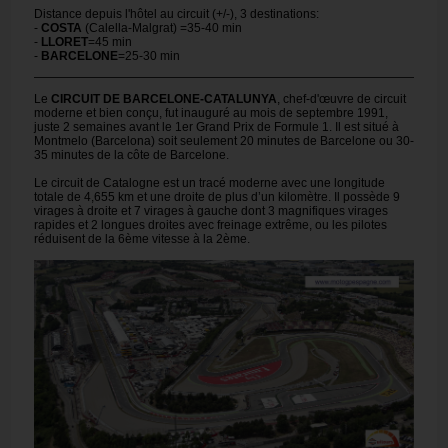
Distance depuis l'hôtel au circuit (+/-), 3 destinations:
-
COSTA
(Calella-Malgrat) =35-40 min
-
LLORET
=45 min
-
BARCELONE
=25-30 min
Le
CIRCUIT DE BARCELONE-CATALUNYA
, chef-d'œuvre de circuit
moderne et bien conçu, fut inauguré au mois de septembre 1991,
juste 2 semaines avant le 1er Grand Prix de Formule 1. Il est situé à
Montmelo (Barcelona) soit seulement 20 minutes de Barcelone ou 30-
35 minutes de la côte de Barcelone.
Le circuit de Catalogne est un tracé moderne avec une longitude
totale de 4,655 km et une droite de plus d’un kilomètre. Il possède 9
virages à droite et 7 virages à gauche dont 3 magnifiques virages
rapides et 2 longues droites avec freinage extrême, ou les pilotes
réduisent de la 6ème vitesse à la 2ème.