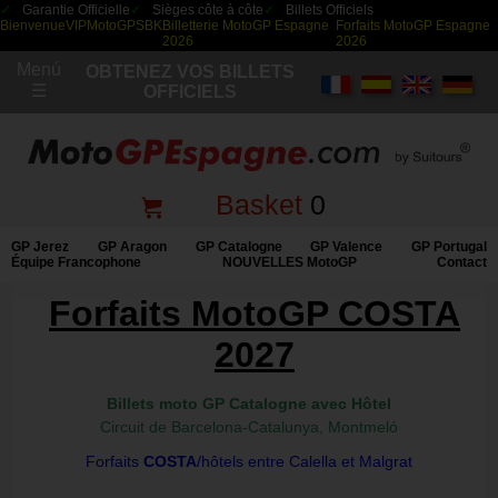
Garantie Officielle
Sièges côte à côte
Billets Officiels
Bienvenue
VIP
MotoGP
SBK
Billetterie MotoGP Espagne
Forfaits MotoGP Espagne
2026
2026
Menú
OBTENEZ VOS BILLETS
☰
OFFICIELS
Basket
0
GP Jerez
GP Aragon
GP Catalogne
GP Valence
GP Portugal
Équipe Francophone
NOUVELLES MotoGP
Contact
Forfaits MotoGP COSTA
2027
Billets moto GP Catalogne avec Hôtel
Circuit de Barcelona-Catalunya, Montmeló
Forfaits
COSTA
/hôtels entre Calella et Malgrat