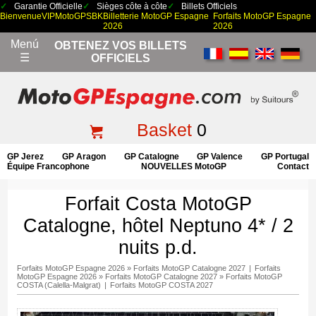
Garantie Officielle
Sièges côte à côte
Billets Officiels
Bienvenue
VIP
MotoGP
SBK
Billetterie MotoGP Espagne
Forfaits MotoGP Espagne
2026
2026
Menú
OBTENEZ VOS BILLETS
☰
OFFICIELS
Basket
0
GP Jerez
GP Aragon
GP Catalogne
GP Valence
GP Portugal
Équipe Francophone
NOUVELLES MotoGP
Contact
Forfait Costa MotoGP
Catalogne, hôtel Neptuno 4* / 2
nuits p.d.
Forfaits MotoGP Espagne 2026
»
Forfaits MotoGP Catalogne 2027
|
Forfaits
MotoGP Espagne 2026
»
Forfaits MotoGP Catalogne 2027
»
Forfaits MotoGP
COSTA (Calella-Malgrat)
|
Forfaits MotoGP COSTA 2027