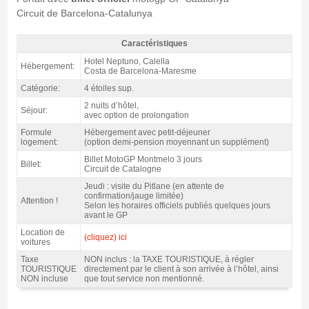
Circuit de Barcelona-Catalunya
Caractéristiques
Forfait Costa MotoGP Catalogne, hôtel Neptuno 4* / 2 nuits p.d. -
Hotel Neptuno, Calella
Hébergement:
Caractéristiques
Costa de Barcelona-Maresme
Catégorie:
4 étoiles sup.
2 nuits d’hôtel,
Séjour:
avec option de prolongation
Formule
Hébergement avec petit-déjeuner
logement:
(option demi-pension moyennant un supplément)
Billet MotoGP Montmelo 3 jours
Billet:
Circuit de Catalogne
Jeudi : visite du Pitlane (en attente de
confirmation/jauge limitée)
Attention !
Selon les horaires officiels publiés quelques jours
avant le GP
Location de
(cliquez) ici
voitures
Taxe
NON inclus : la TAXE TOURISTIQUE, à régler
TOURISTIQUE
directement par le client à son arrivée à l’hôtel, ainsi
NON incluse
que tout service non mentionné.
Forfait Costa MotoGP Catalogne, hôtel Neptuno 4* / 2 nuits p.d. - Gallerie 4