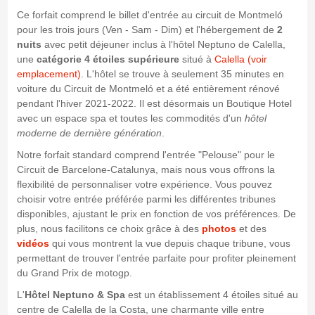
Ce forfait comprend le billet d'entrée au circuit de Montmeló
pour les trois jours (Ven - Sam - Dim) et l'hébergement de
2
nuits
avec petit déjeuner inclus à l'hôtel Neptuno de Calella,
une
catégorie 4 étoiles supérieure
situé à
Calella (voir
emplacement)
. L'hôtel se trouve à seulement 35 minutes en
voiture du Circuit de Montmeló et a été entièrement rénové
pendant l'hiver 2021-2022. Il est désormais un Boutique Hotel
avec un espace spa et toutes les commodités d'un
hôtel
moderne de dernière génération
.
Notre forfait standard comprend l'entrée "Pelouse" pour le
Circuit de Barcelone-Catalunya, mais nous vous offrons la
flexibilité de personnaliser votre expérience. Vous pouvez
choisir votre entrée préférée parmi les différentes tribunes
disponibles, ajustant le prix en fonction de vos préférences. De
plus, nous facilitons ce choix grâce à des
photos
et des
vidéos
qui vous montrent la vue depuis chaque tribune, vous
permettant de trouver l'entrée parfaite pour profiter pleinement
du Grand Prix de motogp.
L'
Hôtel Neptuno & Spa
est un établissement 4 étoiles situé au
centre de Calella de la Costa, une charmante ville entre