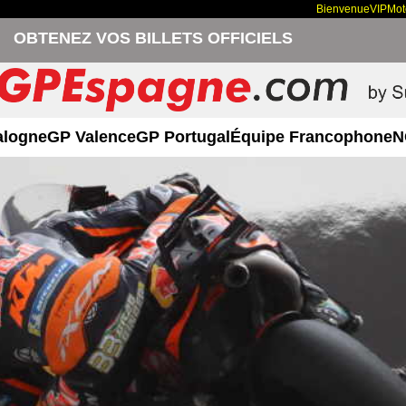
Bienvenue
VIP
Mo
OBTENEZ VOS BILLETS OFFICIELS
alogne
GP Valence
GP Portugal
Équipe Francophone
N