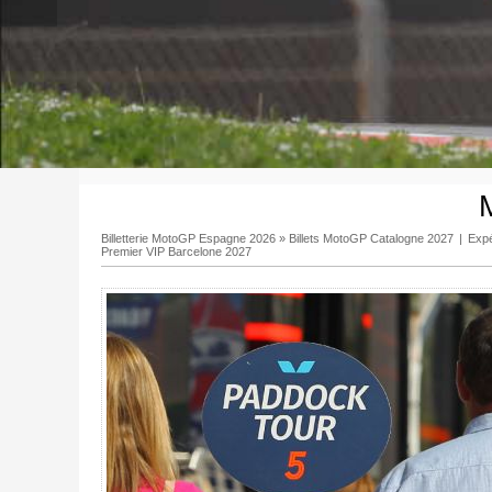
Billetterie MotoGP Espagne 2026
»
Billets MotoGP Catalogne 2027
|
Exp
Premier VIP Barcelone 2027