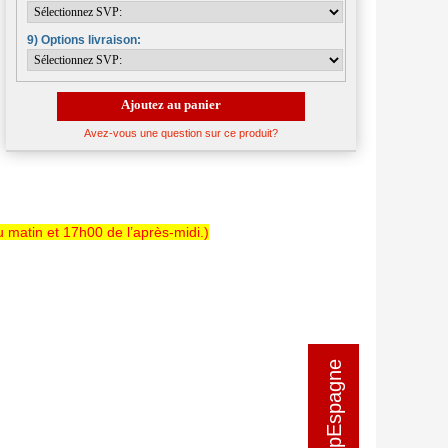
9) Options livraison:
Ajoutez au panier
Avez-vous une question sur ce produit?
 matin et 17h00 de l’après-midi.)