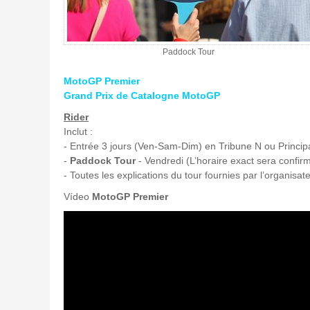
Paddock Tour
MotoGP Premier
Grand Prix de Catalogne MotoGP
Rider
Inclut :
- Entrée 3 jours (Ven-Sam-Dim) en Tribune N ou Princip
-
Paddock Tour
- Vendredi (L’horaire exact sera confir
- Toutes les explications du tour fournies par l’organisat
Vídeo
MotoGP Premier