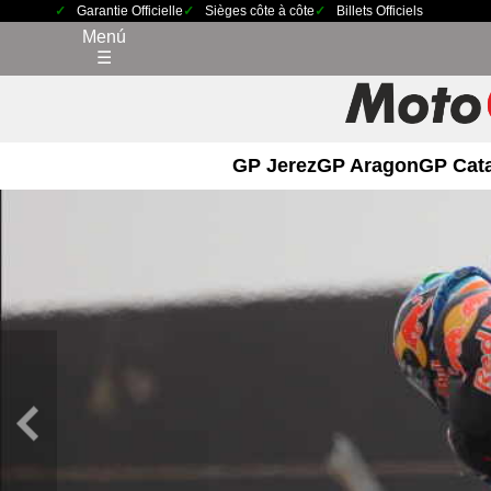
Garantie Officielle
Sièges côte à côte
Billets Officiels
Menú
☰
GP Jerez
GP Aragon
GP Cat