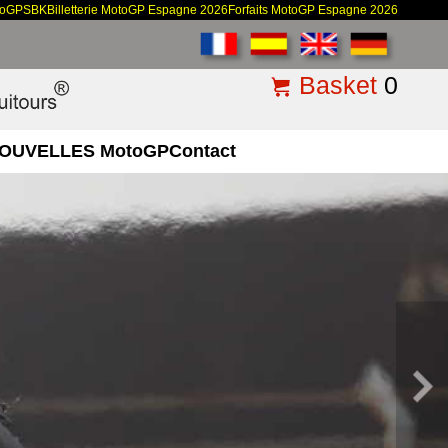
toGP
SBK
Billetterie MotoGP Espagne 2026
Forfaits MotoGP Espagne 2026
Basket
0
OUVELLES MotoGP
Contact