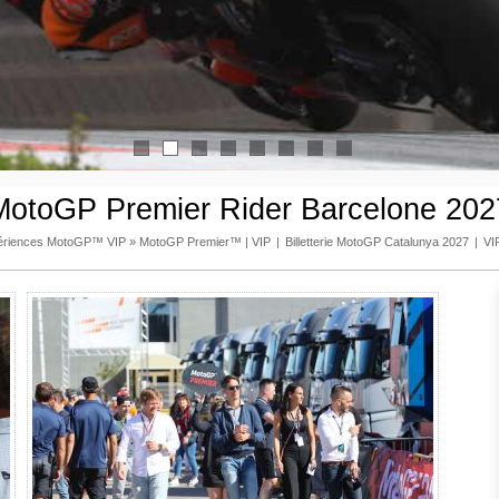
1
2
3
4
5
6
7
8
MotoGP Premier Rider Barcelone 202
ériences MotoGP™ VIP
»
MotoGP Premier™ | VIP
|
Billetterie MotoGP Catalunya 2027
|
VI