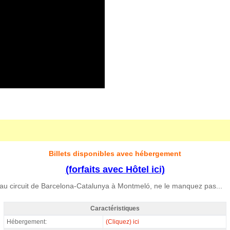
Billets disponibles avec hébergement
(forfaits avec Hôtel ici)
au circuit de Barcelona-Catalunya à Montmeló, ne le manquez pas...
Caractéristiques
MotoGP Premier Rider Barcelone 2027 - Caractéristiques
Hébergement:
(Cliquez) ici