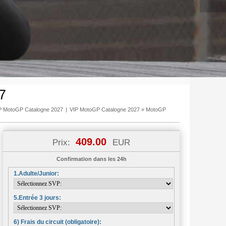
7
P MotoGP Catalogne 2027
|
VIP MotoGP Catalogne 2027
»
MotoGP
409.00
Prix:
EUR
Confirmation dans les 24h
1.Adulte/Junior:
5.Entrée 3 jours:
6) Frais du circuit (obligatoire):