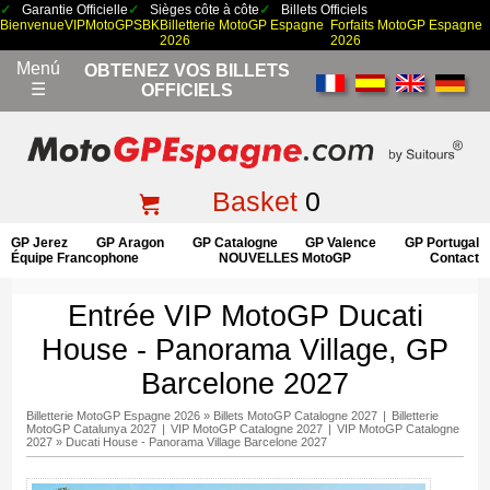
Garantie Officielle
Sièges côte à côte
Billets Officiels
Bienvenue
VIP
MotoGP
SBK
Billetterie MotoGP Espagne
Forfaits MotoGP Espagne
2026
2026
Menú
OBTENEZ VOS BILLETS
☰
OFFICIELS
Basket
0
GP Jerez
GP Aragon
GP Catalogne
GP Valence
GP Portugal
Équipe Francophone
NOUVELLES MotoGP
Contact
Entrée VIP MotoGP Ducati
House - Panorama Village, GP
Barcelone 2027
Billetterie MotoGP Espagne 2026
»
Billets MotoGP Catalogne 2027
|
Billetterie
MotoGP Catalunya 2027
|
VIP MotoGP Catalogne 2027
|
VIP MotoGP Catalogne
2027
»
Ducati House - Panorama Village Barcelone 2027