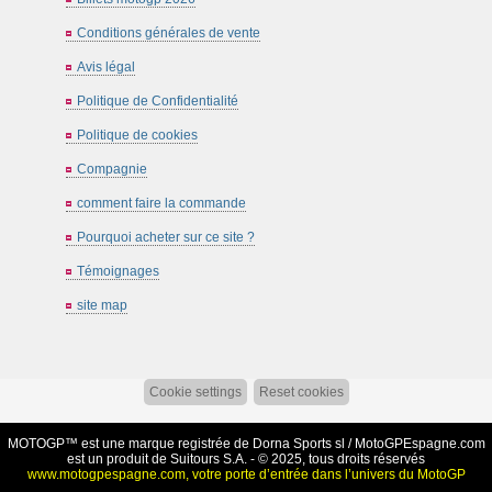
Conditions générales de vente
Avis légal
Politique de Confidentialité
Politique de cookies
Compagnie
comment faire la commande
Pourquoi acheter sur ce site ?
Témoignages
site map
Cookie settings
Reset cookies
MOTOGP™ est une marque registrée de Dorna Sports sl /
MotoGPEspagne.com
est un produit de Suitours S.A. - © 2025, tous droits réservés
www.motogpespagne.com, votre porte d’entrée dans l’univers du MotoGP