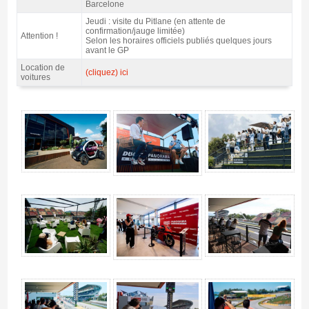
Barcelone
Jeudi : visite du Pitlane (en attente de
confirmation/jauge limitée)
Attention !
Selon les horaires officiels publiés quelques jours
avant le GP
Location de
(cliquez) ici
voitures
Entrée VIP MotoGP Ducati House - Panorama Village, GP Barcelone 2027 -
Gallerie 4