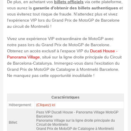
De plus, en achetant vos
billets officiels
via cette plateforme,
vous aurez la
garantie d'obtenir des billets authentiques
et
vous éviterez tout risque de fraude. N'attendez plus et vivez
l'expérience VIP lors du Grand Prix de MotoGP de Barcelone
au circuit de Montmeló !
Vivez une expérience VIP extraordinaire de MotoGP avec
notre pass lors du Grand Prix de MotoGP de Barcelone.
Obtenez un accès exclusif à l'espace VIP du
Ducati House -
Panorama Village
, situé sur la ligne droite principale du Circuit
de Barcelona-Catalunya. Immergez-vous dans l'excitation du
Grand Prix de MotoGP de Catalogne à Montmeló Barcelone.
Ne manquez pas cette opportunité inoubliable !
Caractéristiques
Entrée VIP MotoGP Ducati House - Panorama Village, GP Barcelone 2027 -
Hébergement:
(Cliquez) ici
Caractéristiques
Pass VIP Ducati House - Panorama Village MotoGP
Barcelone
Panorama Village sur la ligne droite principale du
Billet:
Circuit de Montmelo
Grand Prix de MotoGP de Catalogne à Montmeló