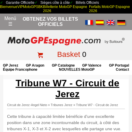
Garantie Officielle
Sièges côte à côte
Billets Officiels
Bienvenue
VIP
MotoGP
SBK
Billetterie MotoGP Espagne
Forfaits MotoGP Espagne
2026
2026
Menú
OBTENEZ VOS BILLETS
☰
OFFICIELS
Basket
0
GP Jerez
GP Aragon
GP Catalogne
GP Valence
GP Portugal
Équipe Francophone
NOUVELLES MotoGP
Contact
Tribune W7 - Circuit de
Jerez
Circuit de Jerez-Angel Nieto
»
Tribunes Jerez
»
Tribune W7 - Circuit de Jerez
Cette tribune à capacité limitée bénéficie d'une excellente
position dans une zone incontournable du circuit, à côté des
tribunes X-1, X-3 et X-2 avec lesquelles elle partage une vue.