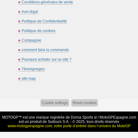
Conditions générales de vente
Avis légal
Politique de Confidentialité
Politique de cookies
Compagnie
comment faire la commande
Pourquoi acheter sur ce site ?
Témoignages
site map
Cookie settings
Reset cookies
MOTOGP™ est une marque registrée de Dorna Sports sl /
MotoGPEspagne.com
est un produit de Suitours S.A. - © 2025, tous droits réservés
www.motogpespagne.com, votre porte d’entrée dans l’univers du MotoGP