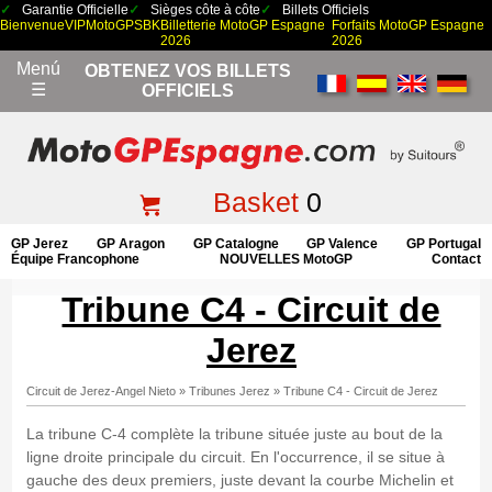
Garantie Officielle
Sièges côte à côte
Billets Officiels
Bienvenue
VIP
MotoGP
SBK
Billetterie MotoGP Espagne
Forfaits MotoGP Espagne
2026
2026
Menú
OBTENEZ VOS BILLETS
☰
OFFICIELS
Basket
0
GP Jerez
GP Aragon
GP Catalogne
GP Valence
GP Portugal
Équipe Francophone
NOUVELLES MotoGP
Contact
Tribune C4 - Circuit de
Jerez
Circuit de Jerez-Angel Nieto
»
Tribunes Jerez
»
Tribune C4 - Circuit de Jerez
La tribune C-4 complète la tribune située juste au bout de la
ligne droite principale du circuit. En l'occurrence, il se situe à
gauche des deux premiers, juste devant la courbe Michelin et