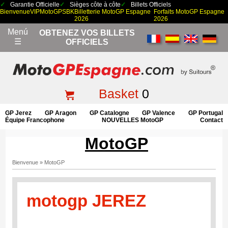
Garantie Officielle
Sièges côte à côte
Billets Officiels
Bienvenue
VIP
MotoGP
SBK
Billetterie MotoGP Espagne
Forfaits MotoGP Espagne
2026
2026
Menú
OBTENEZ VOS BILLETS
☰
OFFICIELS
Basket
0
GP Jerez
GP Aragon
GP Catalogne
GP Valence
GP Portugal
Équipe Francophone
NOUVELLES MotoGP
Contact
MotoGP
Bienvenue
»
MotoGP
motogp JEREZ