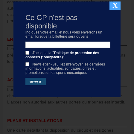
comme les sacs, les sacs à dos ou les portefeuilles sont
X
autorisés. Les installations de stockage ne sont pas
disponibles, alors assurez-vous de la sécurité des objets
Ce GP n'est pas
personnels.
disponible
indiquez votre email et nous vous enverrons un
email lorsque la billetterie sera ouverte
ENTRÉE ET SORTIE PENDANT LES COURSES
L'entrée et la sortie pendant les courses sont autorisées sur
J'accepte la
"Politique de protection des
présentation du billet. Chaque mouvement est enregistré dans
données (*obligatoire)"
le système de contrôle des entrées.
Newsletter - veuillez m'envoyer les dernières
informations, actualités, sondages, offres et
promotions sur les sports mécaniques
ACCÈS AUX TRIBUNES ET PORTES
Les billets donnent accès uniquement à la tribune spécifiée,
chaque tribune ayant une porte d'accès indiquée sur la carte.
L'accès non autorisé aux autres portes ou tribunes est interdit.
PLANS ET INSTALLATIONS
Une carte détaillant la disposition du circuit et des zones