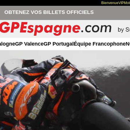
Bienvenue
VIP
Mo
OBTENEZ VOS BILLETS OFFICIELS
alogne
GP Valence
GP Portugal
Équipe Francophone
N