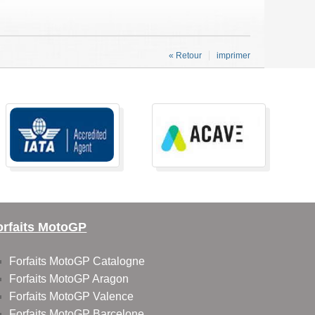
« Retour
imprimer
orfaits MotoGP
Forfaits MotoGP Catalogne
Forfaits MotoGP Aragon
Forfaits MotoGP Valence
Forfaits MotoGP Barcelone