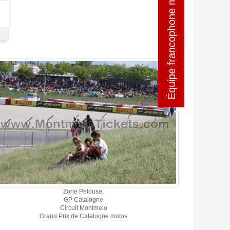
Équipe francophone motogpEspagne
Équipe francophone motogpEspagne
Zone Pelouse,
GP Catalogne
Circuit Montmelo
Grand Prix de Catalogne motos