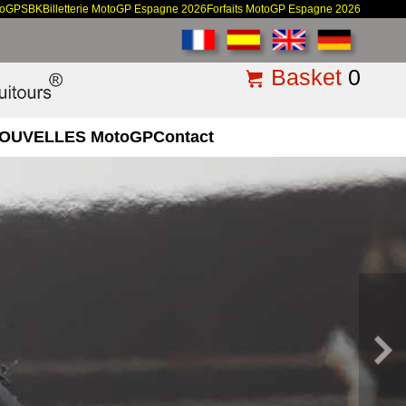
toGP
SBK
Billetterie MotoGP Espagne 2026
Forfaits MotoGP Espagne 2026
Basket
0
OUVELLES MotoGP
Contact