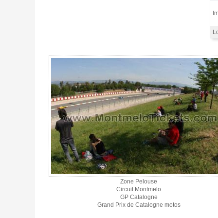
Im
Lo
Pelouse 3 jours motoGP Barcelone 2027 - Gallerie 4
Zone Pelouse
Circuit Montmelo
GP Catalogne
Grand Prix de Catalogne motos