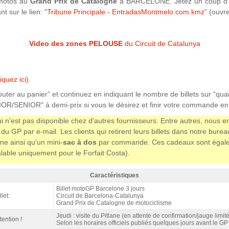
 motos au
Grand Prix de Catalogne
à BARCELONE. Jetez un coup d’
nt sur le lien:
“Tribune Principale - EntradasMontmelo.com.kmz”
(ouvre
Video des zones PELOUSE
du Circuit de Catalunya
iquez ici)
.
jouter au panier” et continuez en indiquant le nombre de billets sur “qua
OR/SENIOR" à demi-prix si vous le désirez et finir votre commande en
i n'est pas disponible chez d'autres fournisseurs. Entre autres, nous 
du GP par e-mail. Les clients qui retirent leurs billets dans notre bur
ne ainsi qu'un mini-
sac à dos
par commande. Ces cadeaux sont égalemen
(valable uniquement pour le Forfait Costa).
Caractéristiques
louse 3 jours motoGP Barcelone 2027 - Caractéristiques
Billet motoGP Barcelone 3 jours
llet:
Circuit de Barcelona-Catalunya
Grand Prix de Catalogne de motociclisme
Jeudi : visite du Pitlane (en attente de confirmation/jauge limit
tention !
Selon les horaires officiels publiés quelques jours avant le GP