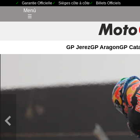
Garantie Officielle
Sièges côte à côte
Billets Officiels
Menú
☰
GP Jerez
GP Aragon
GP Cat