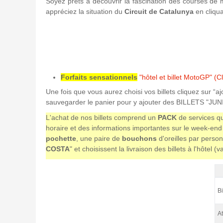
Soyez prêts à découvrir la fascination des courses de
appréciez la situation du
Circuit de Catalunya
en cliqua
Forfaits sensationnels
"hôtel et billet MotoGP" (Cl
Une fois que vous aurez choisi vos billets cliquez sur “a
sauvegarder le panier pour y ajouter des BILLETS "JUNI
L'achat de nos billets comprend un
PACK
de services qu
horaire et des informations importantes sur le week-end 
pochette
, une paire de
bouchons
d'oreilles par person
COSTA
" et choisissent la livraison des billets à l'hôtel 
Pe
Bi
At