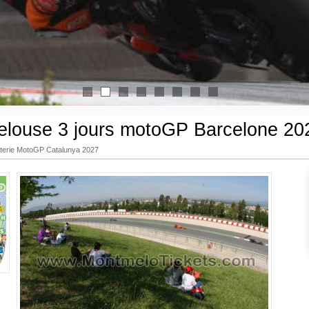
1
2
3
4
5
6
7
8
elouse 3 jours motoGP Barcelone 20
etterie MotoGP Catalunya 2027