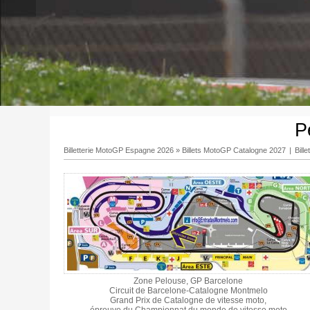
P
Billetterie MotoGP Espagne 2026
»
Billets MotoGP Catalogne 2027
|
Bill
Zone Pelouse, GP Barcelone
Circuit de Barcelone-Catalogne Montmelo
Grand Prix de Catalogne de vitesse moto,
épreuve du Championnat du monde de vitesse moto