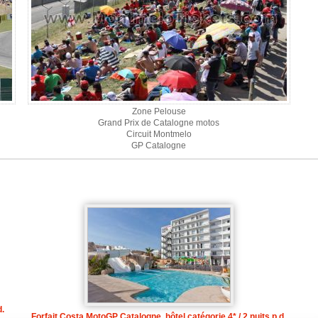
Zone Pelouse
Grand Prix de Catalogne motos
Circuit Montmelo
GP Catalogne
d.
Forfait Costa MotoGP Catalogne, hôtel catégorie 4* / 2 nuits p.d.