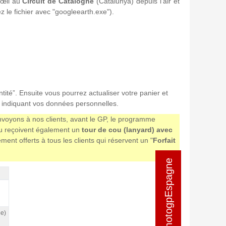
œil au
Circuit de Catalogne
(Catalunya) depuis l’air et
z le fichier avec "googleearth.exe").
ntité”. Ensuite vous pourrez actualiser votre panier et
 indiquant vos données personnelles.
envoyons à nos clients, avant le GP, le programme
eau reçoivent également un
tour de cou (lanyard) avec
t offerts à tous les clients qui réservent un "
Forfait
ée)