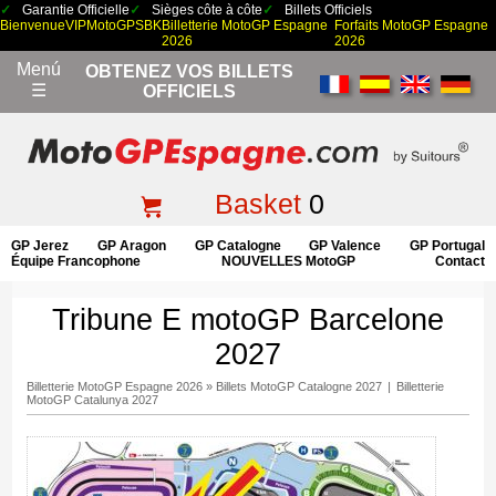
Garantie Officielle
Sièges côte à côte
Billets Officiels
Bienvenue
VIP
MotoGP
SBK
Billetterie MotoGP Espagne
Forfaits MotoGP Espagne
2026
2026
Menú
OBTENEZ VOS BILLETS
☰
OFFICIELS
Basket
0
GP Jerez
GP Aragon
GP Catalogne
GP Valence
GP Portugal
Équipe Francophone
NOUVELLES MotoGP
Contact
Tribune E motoGP Barcelone
2027
Billetterie MotoGP Espagne 2026
»
Billets MotoGP Catalogne 2027
|
Billetterie
MotoGP Catalunya 2027