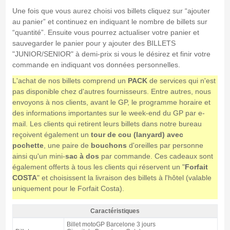
Une fois que vous aurez choisi vos billets cliquez sur “ajouter
au panier” et continuez en indiquant le nombre de billets sur
“quantité”. Ensuite vous pourrez actualiser votre panier et
sauvegarder le panier pour y ajouter des BILLETS
"JUNIOR/SENIOR" à demi-prix si vous le désirez et finir votre
commande en indiquant vos données personnelles.
L'achat de nos billets comprend un
PACK
de services qui n'est
pas disponible chez d'autres fournisseurs. Entre autres, nous
envoyons à nos clients, avant le GP, le programme horaire et
des informations importantes sur le week-end du GP par e-
mail. Les clients qui retirent leurs billets dans notre bureau
reçoivent également un
tour de cou (lanyard) avec
pochette
, une paire de
bouchons
d'oreilles par personne
ainsi qu'un mini-
sac à dos
par commande. Ces cadeaux sont
également offerts à tous les clients qui réservent un "
Forfait
COSTA
" et choisissent la livraison des billets à l'hôtel (valable
uniquement pour le Forfait Costa).
Caractéristiques
Tribune E motoGP Barcelone 2027 - Caractéristiques
Billet motoGP Barcelone 3 jours