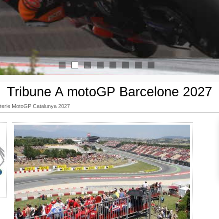
1
2
3
4
5
6
7
8
Tribune A motoGP Barcelone 2027
etterie MotoGP Catalunya 2027