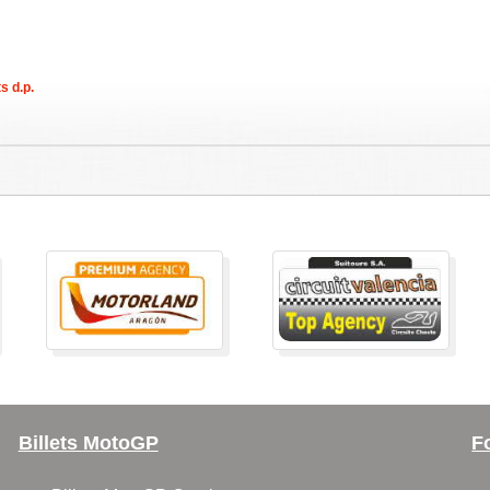
s d.p.
Billets MotoGP
F