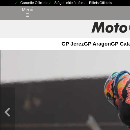
Garantie Officielle
Sièges côte à côte
Billets Officiels
Menú
☰
GP Jerez
GP Aragon
GP Cat