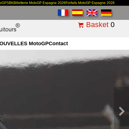
toGP
SBK
Billetterie MotoGP Espagne 2026
Forfaits MotoGP Espagne 2026
Basket
0
OUVELLES MotoGP
Contact