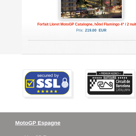
Forfait Lloret MotoGP Catalogne, hôtel Flamingo 4* / 2 nuit
Prix:
219.00
EUR
MotoGP Espagne