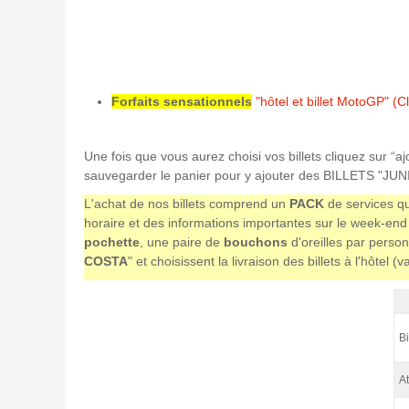
Forfaits sensationnels
"hôtel et billet MotoGP" (Cl
Une fois que vous aurez choisi vos billets cliquez sur “a
sauvegarder le panier pour y ajouter des BILLETS "JUNI
L'achat de nos billets comprend un
PACK
de services qu
horaire et des informations importantes sur le week-end 
pochette
, une paire de
bouchons
d'oreilles par person
COSTA
" et choisissent la livraison des billets à l'hôtel 
Tr
Bi
At