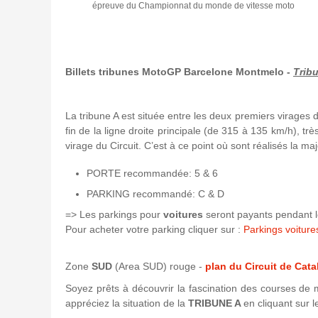
épreuve du Championnat du monde de vitesse moto
Billets tribunes MotoGP Barcelone Montmelo -
Trib
La tribune A est située entre les deux premiers virages d
fin de la ligne droite principale (de 315 à 135 km/h), tr
virage du Circuit. C’est à ce point où sont réalisés la m
PORTE recommandée: 5 & 6
PARKING recommandé: C & D
=> Les parkings pour
voitures
seront payants pendant l
Pour acheter votre parking cliquer sur :
Parkings voitu
Zone
SUD
(Area SUD) rouge -
plan du Circuit de Cat
Soyez prêts à découvrir la fascination des courses de
appréciez la situation de la
TRIBUNE A
en cliquant sur l