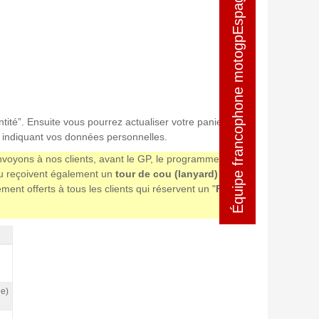
Équipe francophone motogpEspagne
Équipe francophone motogpEspagne
ntité”. Ensuite vous pourrez actualiser votre panier et
 indiquant vos données personnelles.
envoyons à nos clients, avant le GP, le programme
eau reçoivent également un
tour de cou (lanyard) avec
t offerts à tous les clients qui réservent un "
Forfait
ée)