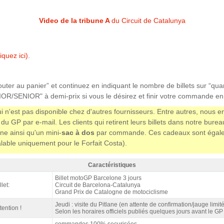
Video de la tribune A
du Circuit de Catalunya
iquez ici)
.
jouter au panier” et continuez en indiquant le nombre de billets sur “qua
OR/SENIOR" à demi-prix si vous le désirez et finir votre commande en
i n'est pas disponible chez d'autres fournisseurs. Entre autres, nous 
du GP par e-mail. Les clients qui retirent leurs billets dans notre bur
ne ainsi qu'un mini-
sac à dos
par commande. Ces cadeaux sont égalemen
(valable uniquement pour le Forfait Costa).
Caractéristiques
ibune A motoGP Barcelone 2027 - Caractéristiques
Billet motoGP Barcelone 3 jours
llet:
Circuit de Barcelona-Catalunya
Grand Prix de Catalogne de motociclisme
Jeudi : visite du Pitlane (en attente de confirmation/jauge limit
tention !
Selon les horaires officiels publiés quelques jours avant le GP
commandes 100% securisées