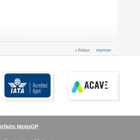
« Retour
imprimer
orfaits MotoGP