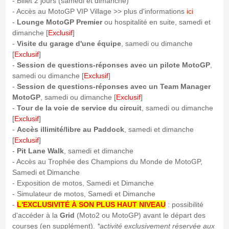
- Billet 2 jours (samedi et dimanche)
- Accès au MotoGP VIP Village >> plus d'informations
ici
-
Lounge MotoGP Premier
ou hospitalité en suite, samedi et
dimanche [
Exclusif
]
-
Visite du garage d'une équipe
, samedi ou dimanche
[
Exclusif
]
-
Session de questions-réponses avec un pilote MotoGP
,
samedi ou dimanche [
Exclusif
]
-
Session de questions-réponses avec un Team Manager
MotoGP
, samedi ou dimanche [
Exclusif
]
-
Tour de la voie de service du circuit
, samedi ou dimanche
[
Exclusif
]
-
Accès illimité/libre au Paddock
, samedi et dimanche
[
Exclusif
]
-
Pit Lane Walk
, samedi et dimanche
- Accès au Trophée des Champions du Monde de MotoGP,
Samedi et Dimanche
- Exposition de motos, Samedi et Dimanche
- Simulateur de motos, Samedi et Dimanche
-
L'EXCLUSIVITÉ À SON PLUS HAUT NIVEAU
: possibilité
d'accéder à la
Grid
(Moto2 ou MotoGP) avant le départ des
courses (en supplément).
*activité exclusivement réservée aux