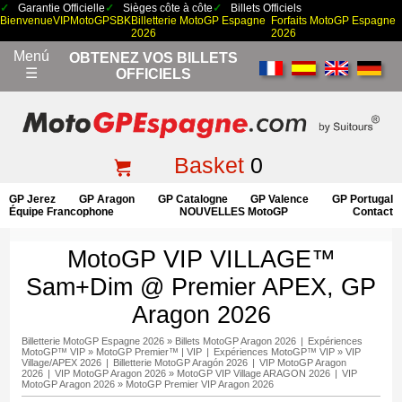
Garantie Officielle
Sièges côte à côte
Billets Officiels
Bienvenue
VIP
MotoGP
SBK
Billetterie MotoGP Espagne
Forfaits MotoGP Espagne
2026
2026
Menú
OBTENEZ VOS BILLETS
☰
OFFICIELS
Basket
0
GP Jerez
GP Aragon
GP Catalogne
GP Valence
GP Portugal
Équipe Francophone
NOUVELLES MotoGP
Contact
MotoGP VIP VILLAGE™
Sam+Dim @ Premier APEX, GP
Aragon 2026
Billetterie MotoGP Espagne 2026
»
Billets MotoGP Aragon 2026
|
Expériences
MotoGP™ VIP
»
MotoGP Premier™ | VIP
|
Expériences MotoGP™ VIP
»
VIP
Village/APEX 2026
|
Billetterie MotoGP Aragón 2026
|
VIP MotoGP Aragon
2026
|
VIP MotoGP Aragon 2026
»
MotoGP VIP Village ARAGON 2026
|
VIP
MotoGP Aragon 2026
»
MotoGP Premier VIP Aragon 2026