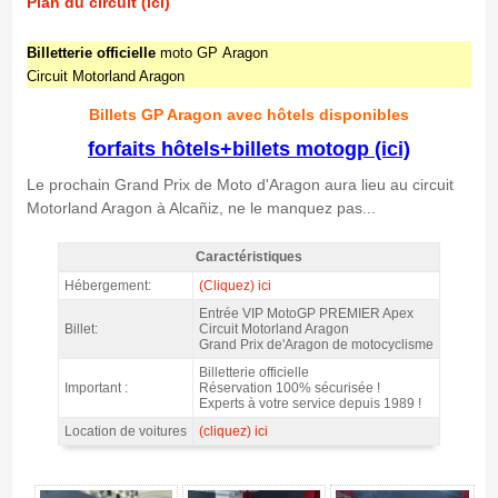
Plan du circuit (ici)
Billetterie officielle
moto GP Aragon
Circuit Motorland Aragon
Billets GP Aragon avec hôtels disponibles
forfaits hôtels+billets motogp (ici)
Le prochain Grand Prix de Moto d'Aragon aura lieu au circuit
Motorland Aragon à Alcañiz, ne le manquez pas...
Caractéristiques
MotoGP VIP VILLAGE™ Sam+Dim @ Premier APEX, GP Aragon 2026 -
Hébergement:
(Cliquez) ici
Caractéristiques
Entrée VIP MotoGP PREMIER Apex
Billet:
Circuit Motorland Aragon
Grand Prix de'Aragon de motocyclisme
Billetterie officielle
Important :
Réservation 100% sécurisée !
Experts à votre service depuis 1989 !
Location de voitures
(cliquez) ici
MotoGP VIP VILLAGE™ Sam+Dim @ Premier APEX, GP Aragon 2026 -
Gallerie 4