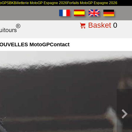
toGP
SBK
Billetterie MotoGP Espagne 2026
Forfaits MotoGP Espagne 2026
Basket
0
OUVELLES MotoGP
Contact