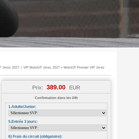
P Jerez 2027
|
VIP MotoGP Jerez 2027
»
MotoGP Premier VIP Jerez
389.00
Prix:
EUR
Confirmation dans les 24h
1.Adulte/Junior:
5.Entrée 3 jours:
6) Frais du circuit (obligatoire):