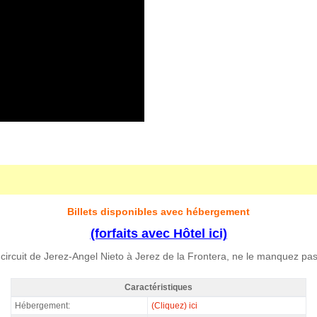
Billets disponibles avec hébergement
(forfaits avec Hôtel ici)
ircuit de Jerez-Angel Nieto à Jerez de la Frontera, ne le manquez pas
Caractéristiques
MotoGP Premier Rider Jerez 2027 - Caractéristiques
Hébergement:
(Cliquez) ici