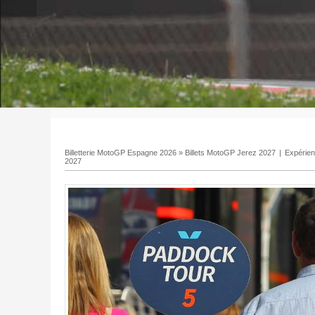
Billetterie MotoGP Espagne 2026
»
Billets MotoGP Jerez 2027
|
Expérie
2027