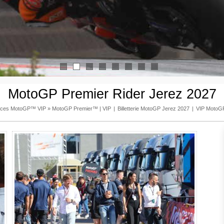
1
2
3
4
5
6
7
8
MotoGP Premier Rider Jerez 2027
nces MotoGP™ VIP
»
MotoGP Premier™ | VIP
|
Billetterie MotoGP Jerez 2027
|
VIP MotoG