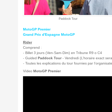
Paddock Tour
MotoGP Premier
Grand Prix d'Espagne MotoGP
Rider
Comprend :
- Billet 3 jours (Ven-Sam-Dim) en Tribune R9 o C4
- Guided
Paddock Tour
- Vendredi (L’horaire exact ser
- Toutes les explications du tour fournies par l’organisat
Vídeo
MotoGP Premier