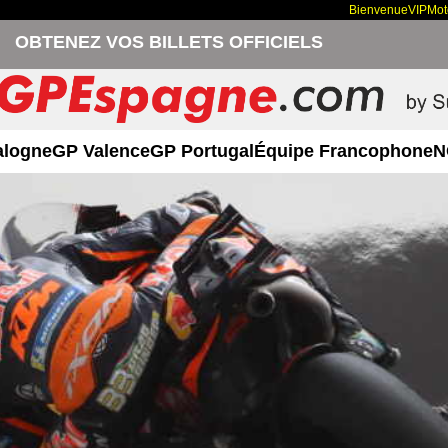
Bienvenue
VIP
Mo
OBTENEZ VOS BILLETS OFFICIELS
alogne
GP Valence
GP Portugal
Équipe Francophone
N