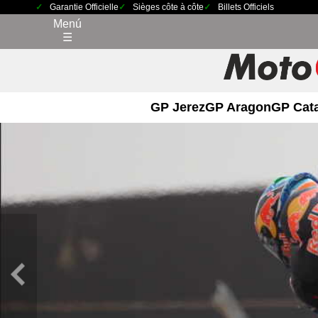
Garantie Officielle
Sièges côte à côte
Billets Officiels
Menú
☰
GP Jerez
GP Aragon
GP Cat