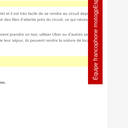
Équipe francophone motogpEspagne
Équipe francophone motogpEspagne
l et il est très facile de se rendre au circuit depuis
 des files d'attente près du circuit, ce qui nécessite un
vent prendre un taxi, utiliser Uber ou d'autres services
e leur séjour, ils peuvent rendre la voiture de location à
rmo.