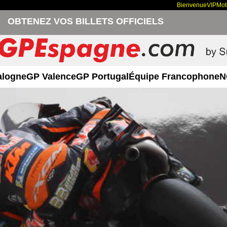
Bienvenue
VIP
Mo
OBTENEZ VOS BILLETS OFFICIELS
alogne
GP Valence
GP Portugal
Équipe Francophone
N