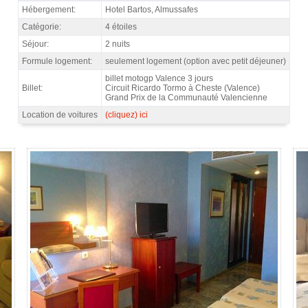
Forfait MotoGP Valence, hôtel Bartos 4* / 2 nuits - Caractéristiques
Hébergement:
Hotel Bartos, Almussafes
Catégorie:
4 étoiles
Séjour:
2 nuits
Formule logement:
seulement logement (option avec petit déjeuner)
billet motogp Valence 3 jours
Billet:
Circuit Ricardo Tormo à Cheste (Valence)
Grand Prix de la Communauté Valencienne
Location de voitures
(cliquez) ici