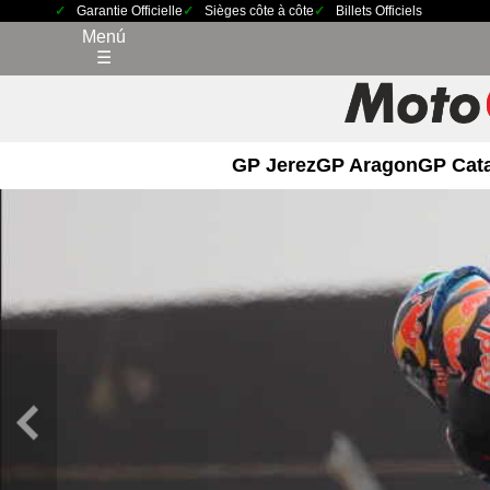
Garantie Officielle
Sièges côte à côte
Billets Officiels
Menú
☰
GP Jerez
GP Aragon
GP Cat