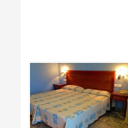
Forfait MotoGP Valence, hôtel Bartos 4* / 2 nuits - Gallerie 4