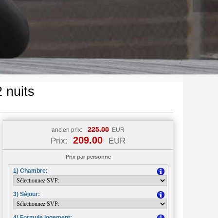
 nuits
225.00
ancien prix:
EUR
209.00
Prix:
EUR
Prix par personne
1) Chambre:
3) Séjour:
4) Formule logement: