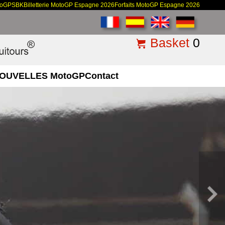
toGP
SBK
Billetterie MotoGP Espagne 2026
Forfaits MotoGP Espagne 2026
Basket
0
OUVELLES MotoGP
Contact