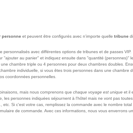
r personne
et peuvent être configurés avec n’importe quelle
tribune
d
e personnalisés avec différentes options de tribunes et de passes VIP.
sur "ajouter au panier" et indiquez ensuite dans "quantité (personnes)
ne chambre triple ou 4 personnes pour deux chambres doubles. Ensuite
hambre individuelle, si vous êtes trois personnes dans une chambre do
vos coordonnées personnelles.
mbinaisons, mais nous comprenons que
chaque voyage est unique
et il
 les personnes indiquées séjournent à l'hôtel mais ne vont pas toutes 
etc., etc. Si c'est votre cas, remplissez la commande avec le nombre total
ormulaire de commande. Avec ces informations, nous vous enverrons un 