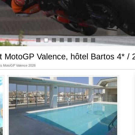
1
2
3
4
5
6
7
8
it MotoGP Valence, hôtel Bartos 4* / 2
its MotoGP Valence 2026