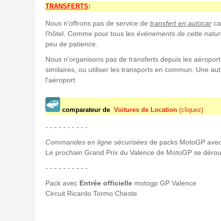
TRANSFERTS
:
Nous n'offrons pas de service de
transfert en autocar
car
l'hôtel. Comme pour tous les
événements de cette natu
peu de patience.
Nous n'organisons pas de transferts depuis les aéroports,
similaires, ou utiliser les transports en commun. Une autr
l'aéroport.
comparateur de
Voitures de Location
(cliquez)
- - - - - - - - - -
Commandes en ligne sécurisées
de packs MotoGP ave
Le prochain Grand Prix du Valence de MotoGP se déroule
- - - - - - - - - -
Pack avec
Entrée officielle
motogp GP Valence
Circuit Ricardo Tormo Cheste