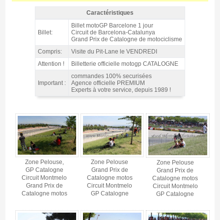
Caractéristiques
Pelouse 1 jour (Dimanche) motoGP Barcelone 2027 -
Billet motoGP Barcelone 1 jour
Caractéristiques
Billet:
Circuit de Barcelona-Catalunya
Grand Prix de Catalogne de motociclisme
Compris:
Visite du Pit-Lane le VENDREDI
Attention !
Billetterie officielle motogp CATALOGNE
commandes 100% securisées
Important :
Agence officielle PREMIUM
Experts à votre service, depuis 1989 !
Pelouse 1 jour (Dimanche) motoGP Barcelone 2027 - Gallerie 4
Zone Pelouse,
Zone Pelouse
Zone Pelouse
GP Catalogne
Grand Prix de
Grand Prix de
Circuit Montmelo
Catalogne motos
Catalogne motos
Grand Prix de
Circuit Montmelo
Circuit Montmelo
Catalogne motos
GP Catalogne
GP Catalogne