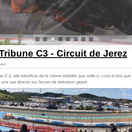
1
2
3
4
5
6
7
8
Tribune C3 - Circuit de Jerez
Jerez
 C-2, elle bénéficie de la même visibilité que celle-ci, c'est-à-dire que l
une vue directe sur l'écran de télévision géant.