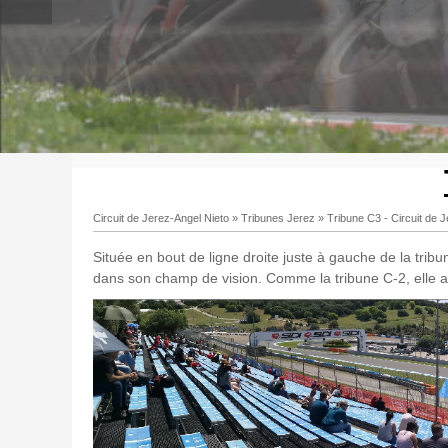
Circuit de Jerez-Angel Nieto
»
Tribunes Jerez
»
Tribune C3 - Circuit de 
Située en bout de ligne droite juste à gauche de la tribune
dans son champ de vision. Comme la tribune C-2, elle a 