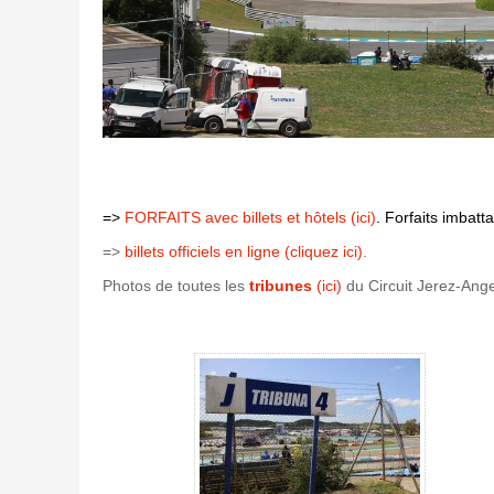
=>
FORFAITS avec billets et hôtels (ici)
. Forfaits imbat
=>
billets officiels en ligne (cliquez ici)
.
Photos de toutes les
tribunes
(ici)
du Circuit Jerez-Ange
Tribune C3 - Circuit de Jerez - Gallerie 4