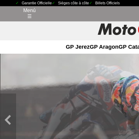
Garantie Officielle
Sièges côte à côte
Billets Officiels
Menú
☰
GP Jerez
GP Aragon
GP Cat