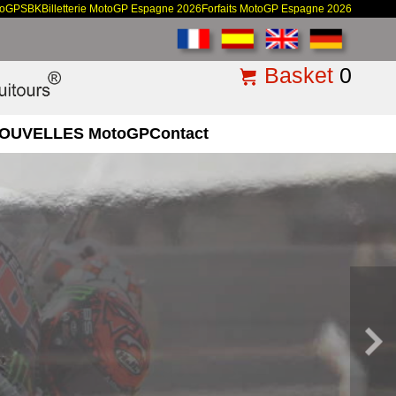
toGP
SBK
Billetterie MotoGP Espagne 2026
Forfaits MotoGP Espagne 2026
Basket
0
OUVELLES MotoGP
Contact