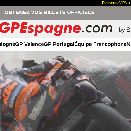
Bienvenue
VIP
Mo
OBTENEZ VOS BILLETS OFFICIELS
alogne
GP Valence
GP Portugal
Équipe Francophone
N