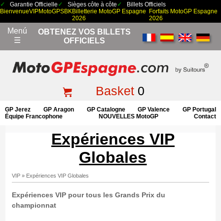
Garantie Officielle
Sièges côte à côte
Billets Officiels
Bienvenue
VIP
MotoGP
SBK
Billetterie MotoGP Espagne
Forfaits MotoGP Espagne
2026
2026
Menú
OBTENEZ VOS BILLETS
☰
OFFICIELS
Basket
0
GP Jerez
GP Aragon
GP Catalogne
GP Valence
GP Portugal
Équipe Francophone
NOUVELLES MotoGP
Contact
Expériences VIP
Globales
VIP
»
Expériences VIP Globales
Expériences VIP pour tous les Grands Prix du
championnat