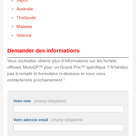
Australie
Thaïlande
Malaisie
Valence
D
emander des informations
Vous souhaitez obtenir plus d'informations sur les forfaits
officiels MotoGP™ pour un Grand Prix™ spécifique ? N'hésitez
pas à remplir le formulaire ci-dessous et nous vous
contacterons prochainement !
Formulaire de contact
Votre nom
(champ obligatoire)
Votre adresse email
(champ obligatoire)